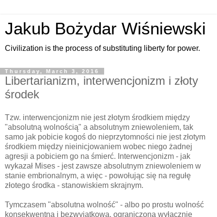
Jakub Bożydar Wiśniewski
Civilization is the process of substituting liberty for power.
Thursday, March 3, 2016
Libertarianizm, interwencjonizm i złoty
środek
Tzw. interwencjonizm nie jest złotym środkiem między
"absolutną wolnością" a absolutnym zniewoleniem, tak
samo jak pobicie kogoś do nieprzytomności nie jest złotym
środkiem między nieinicjowaniem wobec niego żadnej
agresji a pobiciem go na śmierć. Interwencjonizm - jak
wykazał Mises - jest zawsze absolutnym zniewoleniem w
stanie embrionalnym, a więc - powołując się na regułę
złotego środka - stanowiskiem skrajnym.
Tymczasem "absolutna wolność" - albo po prostu wolność
konsekwentna i bezwyjątkowa, ograniczona wyłącznie