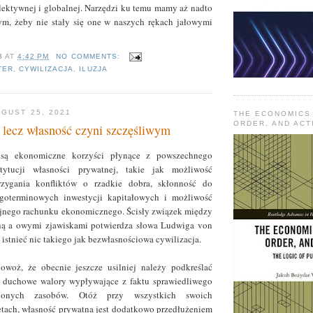
lektywnej i globalnej. Narzędzi ku temu mamy aż nadto
ym, żeby nie stały się one w naszych rękach jałowymi
B
AT
4:42 PM
NO COMMENTS:
TER
,
CYWILIZACJA
,
ILUZJA
GUST 25, 2021
THE ECONOMICS
ORDER, AND ACT
 lecz własność czyni szczęśliwym
są ekonomiczne korzyści płynące z powszechnego
tytucji własności prywatnej, takie jak możliwość
rzygania konfliktów o rzadkie dobra, skłonność do
goterminowych inwestycji kapitałowych i możliwość
yjnego rachunku ekonomicznego. Ścisły związek między
ną a owymi zjawiskami potwierdza słowa Ludwiga von
 istnieć nic takiego jak bezwłasnościowa cywilizacja.
owoż, że obecnie jeszcze usilniej należy podkreślać
 duchowe walory wypływające z faktu sprawiedliwego
ślonych zasobów. Otóż przy wszystkich swoich
tach, własność prywatna jest dodatkowo przedłużeniem