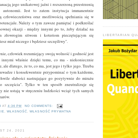
anacją jego unikatowej jaźni i rozszerzoną przestrzenią
j autonomii. Jest to zatem instytucja immanentnie
ą człowieczeństwa oraz możliwością spełniania się w
otencjale. Należy o tym zawsze pamiętać i podkreślać
sownej okazji - między innymi po to, żeby działać na
m złowrogim sitwom i koteriom pieczętującym się
LIBERTARIAN Q
esz miał niczego i będziesz szczęśliwy".
wnie, człowiek rozumiejący swoją wolność i godność jest
 innymi właśnie dzięki temu, co ma - niekoniecznie
, ale dlatego, że to, co ma, jest jego i tylko jego. Trzeba
 uwadze i konsekwentnie przypominać o tym każdemu,
hwile słabości nastrajające go pozytywnie do mirażu
o szczęścia". Tylko w ten sposób zneutralizuje się
y nie ustają w stręczeniu ludzkości wciąż tych samych
marów.
B
AT
4:36 PM
NO COMMENTS:
IE
,
WŁASNOŚĆ
,
WŁASNOŚĆ PRYWATNA
ST 24, 2021