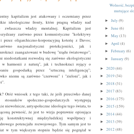
Wolność, bezp
mutujące sl
ntny kapitalizm jest atakowany i oczerniany przez
July
(9)
►
tkie ideologiczne fronty, które pragną władzy nad
June
(6)
- zwłaszcza władzy mentalnej. Kapitalizm jest
►
yszydzany zarówno przez komunistyczne "kolektywy
May
(13)
►
 i przez oligarchiczno-korporacyjną koterię z Davos;
April
(4)
►
równo nacjonalistyczni protekcjoniści, jak i
February
(6)
►
urokraci zaangażowani w budowę "rządu światowego";
i niedostatkami rozwodzą się zarówno ekologistyczni
January
(9)
►
 w harmonii z naturą", jak i technokraci rojący o
2020
(44)
►
waniu gospodarką przez "sztuczną inteligencję";
2019
(34)
iwko niemu są zarówno "czerwoni" i "zieloni", jak i
►
i".
2018
(31)
►
2017
(83)
►
k? Otóż wniosek z tego taki, że jeśli przeciwko danej
2016
(175)
►
ji stosunków społeczno-gospodarczych występują
ie niewolnicze, antyspołeczne ideologie tego świata, to
2015
(159)
►
coną pewność, że jest to wizja poprawnie opisująca
2014
(44)
►
cję konstruktywnej międzyludzkiej współpracy i
2013
(39)
►
zdrowego potencjału rozwojowego. Tym samym jest to
2012
(48)
►
wiat w tym większym stopniu będzie się pogrążał w