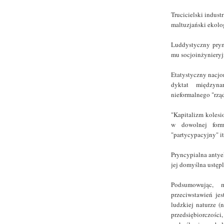
Trucicielski indust
maltuzjański ekolo
Luddystyczny prymi
mu socjoinżynieryj
Etatystyczny nacjon
dyktat międzyna
nieformalnego "rzą
"Kapitalizm kolesio
w dowolnej form
"partycypacyjny" it
Pryncypialna antyek
jej domyślna ustęp
Podsumowując, 
przeciwstawień je
ludzkiej naturze (
przedsiębiorczośc