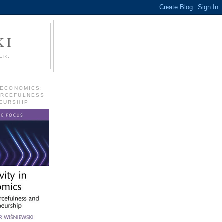
KI
ER.
 ECONOMICS:
URCEFULNESS
EURSHIP