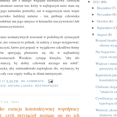
łamutny lub z innego względu niewłaściwy. Gorszym
2021
(89)
▼
atomiast zawsze ten, który w najlepszym razie stara się
December
(7)
►
jego naturalne potrzeby, zaś w najgorszym razie wiąże
November
(9)
►
eciwko ludzkiej naturze - tzn. próbuje człowieka
October
(6)
odebrać mu jego miejsce w hierarchii rzeczywistości lub
►
ierzeczywistości.
September
(12
►
August
(8)
▼
anie normatywnych rozeznań w podobnych sytuacjach
Rozpad fasadow
we, nie oznacza to jednak, że należy z niego rezygnować.
obrona wysp
m uczyni, łatwo jest popaść w wyjątkowo szkodliwe formy
Nie bogactwo, 
tóre sprzyjają plenieniu się zła w najbardziej
czyni szczę
 postaciach. Wszakże, cytując klasyka, "aby zło
ystarczy, by dobry człowiek niczego nie robił".
Większe i mnie
lasyka, aby zatriumfowało największe zło, wystarczy, by
priorytety d
cały czas zajęty walką ze złami mniejszymi.
Kapitalizm jak
konstruktyw
B
AT
8:46 PM
NO COMMENTS:
Ulubione slog
OGIA
,
NATURA LUDZKA
,
ROZTROPNOŚĆ
"władców św
Cywilizacja, s
T 23, 2021
typologia zł
ako esencja konstruktywnej współpracy
Wolność, ekono
j: czyli przyjaciół poznaje się po ich
darmowy e