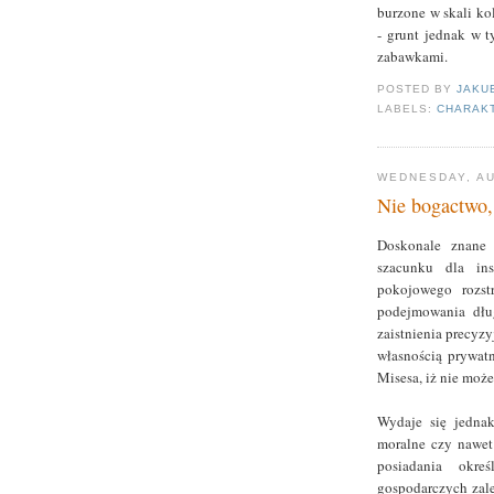
burzone w skali ko
- grunt jednak w t
zabawkami.
POSTED BY
JAKU
LABELS:
CHARAK
WEDNESDAY, AU
Nie bogactwo,
Doskonale znane 
szacunku dla ins
pokojowego rozst
podejmowania dłu
zaistnienia precyz
własnością prywat
Misesa, iż nie może
Wydaje się jednak
moralne czy nawet
posiadania okre
gospodarczych zale