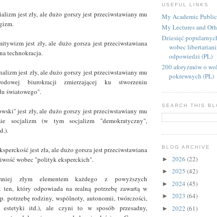
USEFUL LINKS
rializm jest zły, ale dużo gorszy jest przeciwstawiany mu
My Academic Public
gizm.
My Lectures and Oth
Dziesięć popularnyc
tywizm jest zły, ale dużo gorsza jest przeciwstawiana
wobec libertarian
na technokracja.
odpowiedzi (PL)
200 aforyzmów o wol
alizm jest zły, ale dużo gorszy jest przeciwstawiany mu
pokrewnych (PL)
rodowej biurokracji zmierzającej ku stworzeniu
du światowego".
SEARCH THIS B
wski" jest zły, ale dużo gorszy jest przeciwstawiany mu
ie socjalizm (w tym socjalizm "demokratyczny",
d.).
BLOG ARCHIVE
sperckość jest zła, ale dużo gorsza jest przeciwstawiana
2026
(22)
liwość wobec "polityk eksperckich".
►
2025
(42)
►
mniej złym elementem każdego z powyższych
2024
(45)
►
st ten, który odpowiada na realną potrzebę zawartą w
2023
(64)
►
np. potrzebę rodziny, wspólnoty, autonomii, twórczości,
i, estetyki itd.), ale czyni to w sposób przesadny,
2022
(61)
►