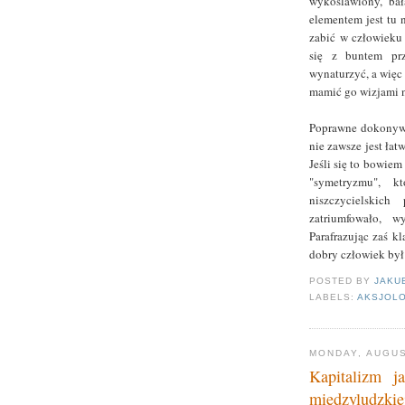
wykoślawiony, ba
elementem jest tu n
zabić w człowieku 
się z buntem prz
wynaturzyć, a więc 
mamić go wizjami n
Poprawne dokonyw
nie zawsze jest łat
Jeśli się to bowie
"symetryzmu", k
niszczycielskich
zatriumfowało, w
Parafrazując zaś k
dobry człowiek był 
POSTED BY
JAKU
LABELS:
AKSJOL
MONDAY, AUGUS
Kapitalizm j
międzyludzkie