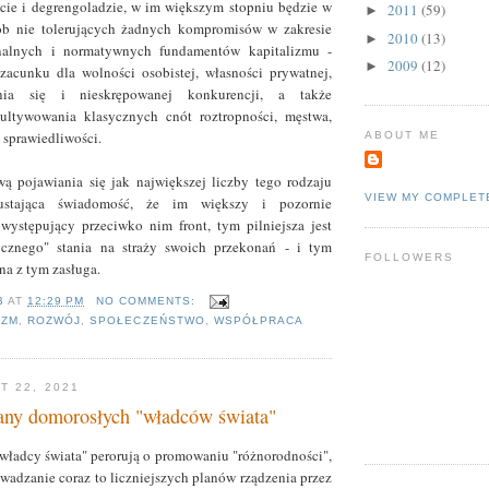
ecie i degrengoladzie, w im większym stopniu będzie w
2011
(59)
►
b nie tolerujących żadnych kompromisów w zakresie
2010
(13)
►
onalnych i normatywnych fundamentów kapitalizmu -
2009
(12)
►
acunku dla wolności osobistej, własności prywatnej,
nia się i nieskrępowanej konkurencji, a także
ltywowania klasycznych cnót roztropności, męstwa,
 sprawiedliwości.
ABOUT ME
ą pojawiania się jak największej liczby tego rodzaju
VIEW MY COMPLET
ustająca świadomość, że im większy i pozornie
występujący przeciwko nim front, tym pilniejsza jest
cznego" stania na straży swoich przekonań - i tym
FOLLOWERS
na z tym zasługa.
B
AT
12:29 PM
NO COMMENTS:
IZM
,
ROZWÓJ
,
SPOŁECZEŃSTWO
,
WSPÓŁPRACA
T 22, 2021
any domorosłych "władców świata"
"władcy świata" perorują o promowaniu "różnorodności",
wadzanie coraz to liczniejszych planów rządzenia przez