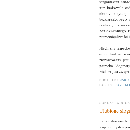
rozgardiaszu, tand
nim brakowało osó
obrony instytucj
bezwarunkowego sz
swobody zrzesza
konsekwentnego ku
wstrzemięźliwości i
Niech siłą napędow
osób będzie nie
zróżnicowany jest 
potrzeba "dogmaty
większa jest związa
POSTED BY
JAKU
LABELS:
KAPITAL
SUNDAY, AUGUS
Ulubione slog
Ilekroć domorośli 
mają na myśli wpro