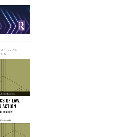
 OF LAW,
ION