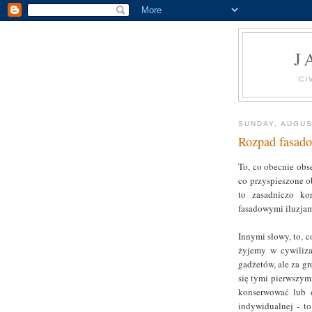
J
CI
SUNDAY, AUGUS
Rozpad fasadow
To, co obecnie obs
co przyspieszone o
to zasadniczo kor
fasadowymi iluzjami
Innymi słowy, to, c
żyjemy w cywiliza
gadżetów, ale za g
się tymi pierwszymi
konserwować lub 
indywidualnej - t