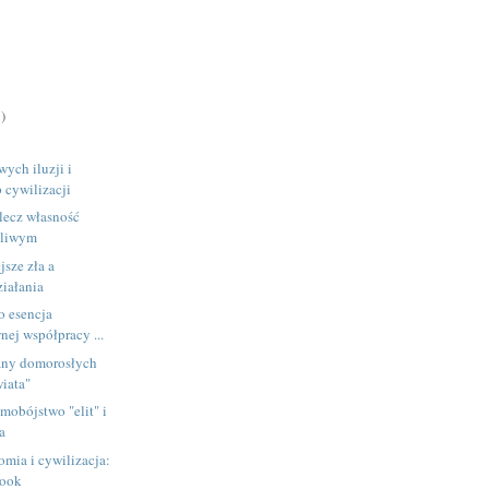
)
ych iluzji i
 cywilizacji
lecz własność
śliwym
jsze zła a
ziałania
o esencja
nej współpracy ...
any domorosłych
iata"
amobójstwo "elit" i
a
mia i cywilizacja:
book