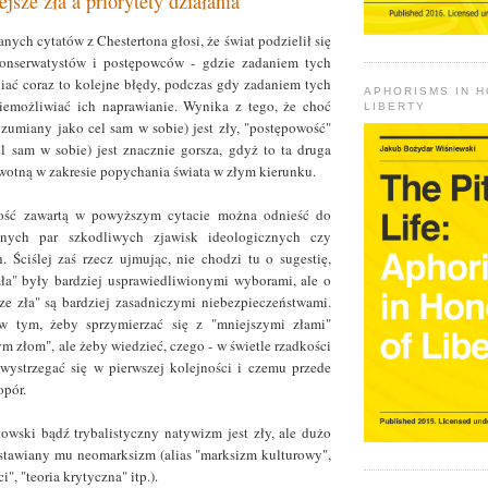
jsze zła a priorytety działania
anych cytatów z Chestertona głosi, że świat podzielił się
onserwatystów i postępowców - gdzie zadaniem tych
niać coraz to kolejne błędy, podczas gdy zadaniem tych
APHORISMS IN 
niemożliwiać ich naprawianie. Wynika z tego, że choć
LIBERTY
zumiany jako cel sam w sobie) jest zły, "postępowość"
l sam w sobie) jest znacznie gorsza, gdyż to ta druga
rwotną w zakresie popychania świata w złym kierunku.
ość zawartą w powyższym cytacie można odnieść do
nnych par szkodliwych zjawisk ideologicznych czy
 Ściślej zaś rzecz ujmując, nie chodzi tu o sugestię,
ła" były bardziej usprawiedliwionymi wyborami, ale o
sze zła" są bardziej zasadniczymi niebezpieczeństwami.
w tym, żeby sprzymierzać się z "mniejszymi złami"
m złom", ale żeby wiedzieć, czego - w świetle rzadkości
wystrzegać się w pierwszej kolejności i czemu przede
opór.
towski bądź trybalistyczny natywizm jest zły, ale dużo
wstawiany mu neomarksizm (alias "marksizm kulturowy",
", "teoria krytyczna" itp.).