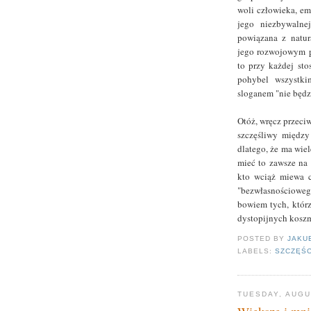
woli człowieka, em
jego niezbywalne
powiązana z natur
jego rozwojowym p
to przy każdej sto
pohybel wszystki
sloganem "nie będzi
Otóż, wręcz przeci
szczęśliwy między
dlatego, że ma wiele
mieć to zawsze na
kto wciąż miewa c
"bezwłasnościoweg
bowiem tych, którz
dystopijnych kosz
POSTED BY
JAKU
LABELS:
SZCZĘŚC
TUESDAY, AUGU