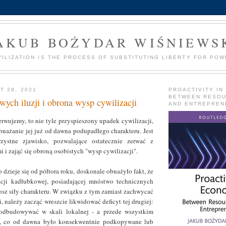
AKUB BOŻYDAR WIŚNIEWS
VILIZATION IS THE PROCESS OF SUBSTITUTING LIBERTY FOR POW
T 29, 2021
PROACTIVITY IN
BETWEEN RESO
ych iluzji i obrona wysp cywilizacji
AND ENTREPREN
erwujemy, to nie tyle przyspieszony upadek cywilizacji,
bnażanie jej już od dawna podupadłego charakteru. Jest
zystne zjawisko, pozwalające ostatecznie zerwać z
 i zająć się obroną osobistych "wysp cywilizacji".
o dzieje się od półtora roku, doskonale obnażyło fakt, że
cji kadłubkowej, posiadającej mnóstwo technicznych
rosz siły charakteru. W związku z tym zamiast zachwycać
, należy zacząć wreszcie likwidować deficyt tej drugiej:
odbudowywać w skali lokalnej - a przede wszystkim
o, co od dawna było konsekwentnie podkopywane lub