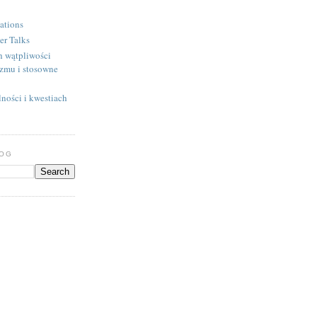
ations
er Talks
h wątpliwości
izmu i stosowne
ności i kwestiach
LOG