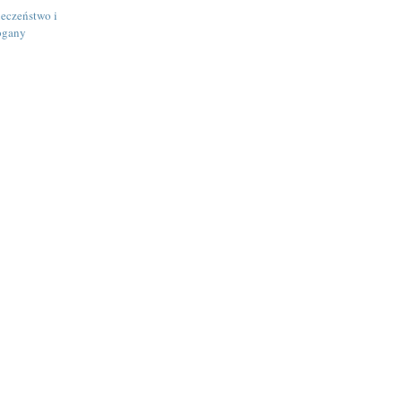
ieczeństwo i
ogany