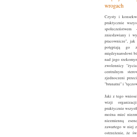
wrogach
Czysty i konsekwe
praktycznie wszys
społeczeństwem 
zniesławiany i w
pracownicze", jak
potępiają go za
międzynarodowi bi
nad jego rzekomym
zwolennicy "życia
centralnym stero
zjednoczeni przec
"brunatni" i "tęczow
Jaki z tego wniose
wizji organizac
praktycznie wszystk
można mieć niezmą
niezmienną esen
zawartego w niej 
ostrzeżenie, że ś