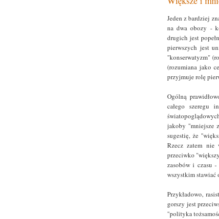
Większe i mnie
Jeden z bardziej zn
na dwa obozy - k
drugich jest popeł
pierwszych jest u
"konserwatyzm" (ro
(rozumiana jako ce
przyjmuje rolę pie
Ogólną prawidłow
całego szeregu i
światopoglądowych.
jakoby "mniejsze z
sugestię, że "więk
Rzecz zatem nie 
przeciwko "większy
zasobów i czasu - 
wszystkim stawiać 
Przykładowo, rasis
gorszy jest przeci
"polityka tożsamości