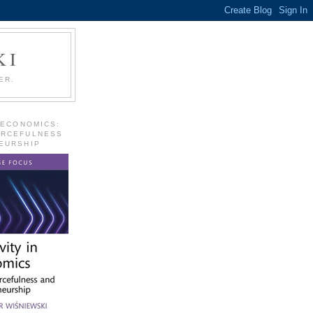
KI
ER.
 ECONOMICS:
URCEFULNESS
EURSHIP