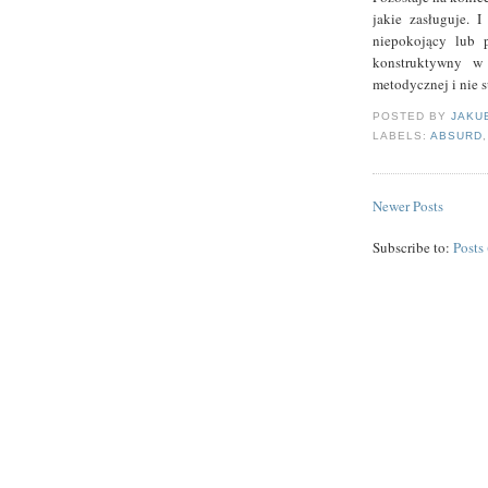
jakie zasługuje. I
niepokojący lub p
konstruktywny w 
metodycznej i nie 
POSTED BY
JAKU
LABELS:
ABSURD
Newer Posts
Subscribe to:
Posts