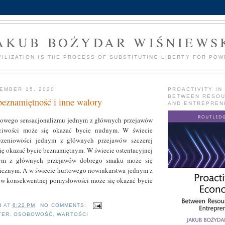
AKUB BOŻYDAR WIŚNIEWS
VILIZATION IS THE PROCESS OF SUBSTITUTING LIBERTY FOR POW
EMBER 15, 2020
PROACTIVITY IN
BETWEEN RESO
beznamiętność i inne walory
AND ENTREPREN
owego sensacjonalizmu jednym z głównych przejawów
czciwości może się okazać bycie nudnym. W świecie
zczeniowości jednym z głównych przejawów szczerej
ię okazać bycie beznamiętnym. W świecie ostentacyjnej
nym z głównych przejawów dobrego smaku może się
aicznym. A w świecie hurtowego nowinkarstwa jednym z
w konsekwentnej pomysłowości może się okazać bycie
B
AT
6:22 PM
NO COMMENTS:
TER
,
OSOBOWOŚĆ
,
WARTOŚCI