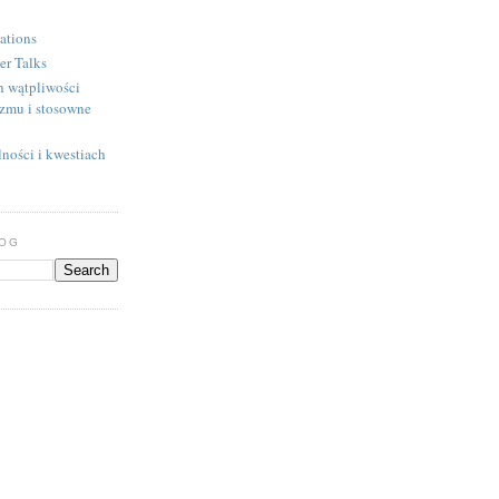
ations
er Talks
h wątpliwości
izmu i stosowne
ności i kwestiach
LOG