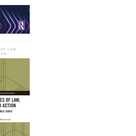
 OF LAW,
ION