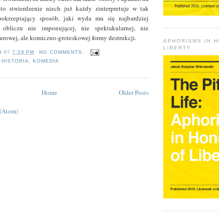
 to stwierdzenie niech już każdy zinterpretuje w tak
okrzepiający sposób, jaki wyda mu się najbardziej
obliczu nie imponującej, nie spektakularnej, nie
surowej, ale komiczno-groteskowej formy destrukcji.
APHORISMS IN 
LIBERTY
B
AT
7:29 PM
NO COMMENTS:
,
HISTORIA
,
KOMEDIA
Home
Older Posts
 (Atom)