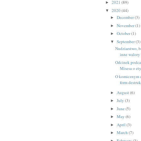
2021
(89)
►
2020
(44)
▼
December
(3)
►
November
(1)
►
October
(1)
►
September
(3)
▼
Nudziarstwo, b
inne walory
Odcinek podcas
Misesa o et
O komicznym 
form destruk
August
(6)
►
July
(3)
►
June
(5)
►
May
(6)
►
April
(3)
►
March
(7)
►
February
(3)
►