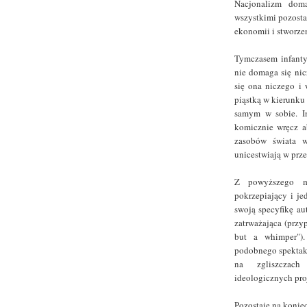
Nacjonalizm doma
wszystkimi pozosta
ekonomii i stworze
Tymczasem infanty
nie domaga się nic
się ona niczego i 
piąstką w kierunku 
samym w sobie. In
komicznie wręcz ab
zasobów świata w
unicestwiają w prze
Z powyższego m
pokrzepiający i je
swoją specyfikę au
zatrważająca (przyp
but a whimper").
podobnego spektak
na zgliszczach
ideologicznych proj
Pozostaje na koniec