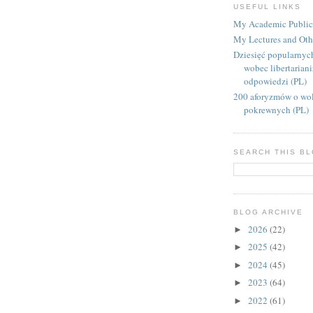
USEFUL LINKS
My Academic Public
My Lectures and Oth
Dziesięć popularnyc
wobec libertarian
odpowiedzi (PL)
200 aforyzmów o wol
pokrewnych (PL)
SEARCH THIS B
BLOG ARCHIVE
2026
(22)
►
2025
(42)
►
2024
(45)
►
2023
(64)
►
2022
(61)
►