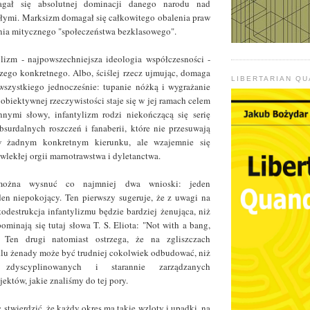
gał się absolutnej dominacji danego narodu nad
łymi. Marksizm domagał się całkowitego obalenia praw
nia mitycznego "społeczeństwa bezklasowego".
lizm - najpowszechniejsza ideologia współczesności -
zego konkretnego. Albo, ściślej rzecz ujmując, domaga
LIBERTARIAN Q
wszystkiego jednocześnie: tupanie nóżką i wygrażanie
obiektywnej rzeczywistości staje się w jej ramach celem
nymi słowy, infantylizm rodzi niekończącą się serię
surdalnych roszczeń i fanaberii, które nie przesuwają
 żadnym konkretnym kierunku, ale wzajemnie się
wlekłej orgii marnotrawstwa i dyletanctwa.
ożna wysnuć co najmniej dwa wnioski: jeden
den niepokojący. Ten pierwszy sugeruje, że z uwagi na
todestrukcja infantylizmu będzie bardziej żenująca, niż
ominają się tutaj słowa T. S. Eliota: "Not with a bang,
 Ten drugi natomiast ostrzega, że na zgliszczach
lu żenady może być trudniej cokolwiek odbudować, niż
 zdyscyplinowanych i starannie zarządzanych
ektów, jakie znaliśmy do tej pory.
 stwierdzić, że każdy okres ma takie wzloty i upadki, na