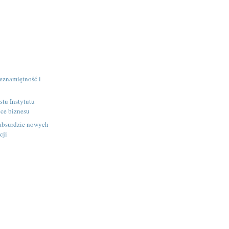
eznamiętność i
tu Instytutu
yce biznesu
absurdzie nowych
cji