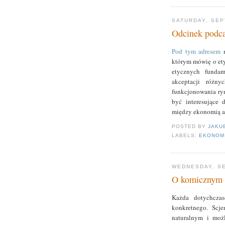
SATURDAY, SEP
Odcinek podcas
Pod tym adresem
m
którym mówię o ety
etycznych fundam
akceptacji różny
funkcjonowania ry
być interesujące 
między ekonomią a
POSTED BY
JAKU
LABELS:
EKONOM
WEDNESDAY, SE
O komicznym a
Każda dotychczas
konkretnego. Scj
naturalnym i możl