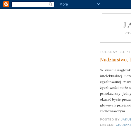
J
CI
TUESDAY, SEPT
Nudziarstwo, 
W świecie nagłówk
intelektualnej u
egzaltowanej ros
życzliwości może s
pstrokacizny jed
okazać bycie proz
głównych przejawó
zachowawczym.
POSTED BY
JAKU
LABELS:
CHARAK