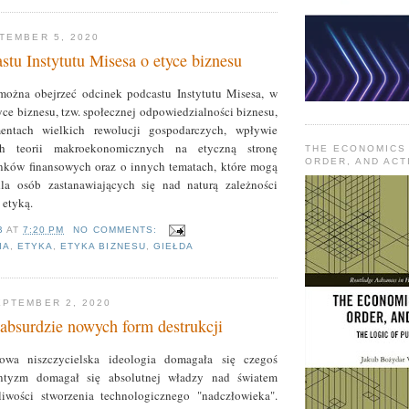
TEMBER 5, 2020
tu Instytutu Misesa o etyce biznesu
ożna obejrzeć odcinek podcastu Instytutu Misesa, w
ce biznesu, tzw. społecznej odpowiedzialności biznesu,
entach wielkich rewolucji gospodarczych, wpływie
ch teorii makroekonomicznych na etyczną stronę
THE ECONOMICS
ORDER, AND ACT
nków finansowych oraz o innych tematach, które mogą
dla osób zastanawiających się nad naturą zależności
 etyką.
B
AT
7:20 PM
NO COMMENTS:
IA
,
ETYKA
,
ETYKA BIZNESU
,
GIEŁDA
PTEMBER 2, 2020
bsurdzie nowych form destrukcji
owa niszczycielska ideologia domagała się czegoś
entyzm domagał się absolutnej władzy nad światem
iwości stworzenia technologicznego "nadczłowieka".