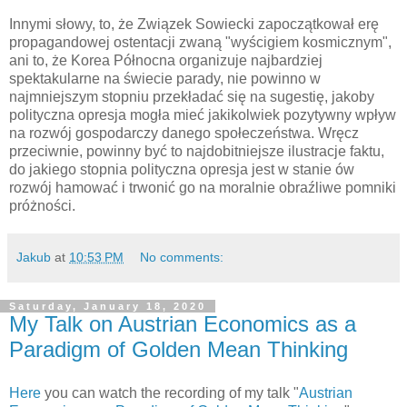
Innymi słowy, to, że Związek Sowiecki zapoczątkował erę
propagandowej ostentacji zwaną "wyścigiem kosmicznym",
ani to, że Korea Północna organizuje najbardziej
spektakularne na świecie parady, nie powinno w
najmniejszym stopniu przekładać się na sugestię, jakoby
polityczna opresja mogła mieć jakikolwiek pozytywny wpływ
na rozwój gospodarczy danego społeczeństwa. Wręcz
przeciwnie, powinny być to najdobitniejsze ilustracje faktu,
do jakiego stopnia polityczna opresja jest w stanie ów
rozwój hamować i trwonić go na moralnie obraźliwe pomniki
próżności.
Jakub
at
10:53 PM
No comments:
Saturday, January 18, 2020
My Talk on Austrian Economics as a
Paradigm of Golden Mean Thinking
Here
you can watch the recording of my talk "
Austrian