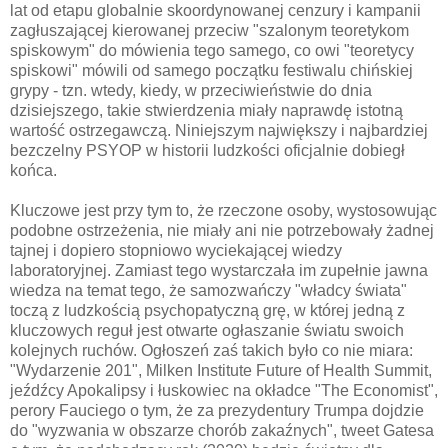
lat od etapu globalnie skoordynowanej cenzury i kampanii
zagłuszającej kierowanej przeciw "szalonym teoretykom
spiskowym" do mówienia tego samego, co owi "teoretycy
spiskowi" mówili od samego początku festiwalu chińskiej
grypy - tzn. wtedy, kiedy, w przeciwieństwie do dnia
dzisiejszego, takie stwierdzenia miały naprawdę istotną
wartość ostrzegawczą. Niniejszym największy i najbardziej
bezczelny PSYOP w historii ludzkości oficjalnie dobiegł
końca.
Kluczowe jest przy tym to, że rzeczone osoby, wystosowując
podobne ostrzeżenia, nie miały ani nie potrzebowały żadnej
tajnej i dopiero stopniowo wyciekającej wiedzy
laboratoryjnej. Zamiast tego wystarczała im zupełnie jawna
wiedza na temat tego, że samozwańczy "władcy świata"
toczą z ludzkością psychopatyczną grę, w której jedną z
kluczowych reguł jest otwarte ogłaszanie światu swoich
kolejnych ruchów. Ogłoszeń zaś takich było co nie miara:
"Wydarzenie 201", Milken Institute Future of Health Summit,
jeźdźcy Apokalipsy i łuskowiec na okładce "The Economist",
perory Fauciego o tym, że za prezydentury Trumpa dojdzie
do "wyzwania w obszarze chorób zakaźnych", tweet Gatesa