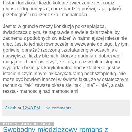
historii ludzkości każde kolejne zwiedzenie jest coraz
głupsze i toporniejsze, coraz bardziej poświęcając jakość
przebiegłości na rzecz skali nachalności.
Jest to w gruncie rzeczy konkluzja pokrzepiająca,
świadcząca o tym, że naprawdę niewiele dziś trzeba, by
żadnemu z podobnych zwiedzeń w najmniejszej mierze nie
ulec. Jest to jednak równocześnie wezwanie do tego, by tym
gorliwiej obnażać rzeczoną szarlatanerię w oczach jak
największej liczby bliźnich, którzy z nadmiaru dobrej woli
mogą nie chcieć uwierzyć, że coś, co aż w takim stopniu
wygląda i brzmi jak karykaturalna hochsztaplerka, jest w
istocie niczym innym jak karykaturalną hochsztaplerką. Nie
może być bowiem inaczej w świetle faktu, że w ostatecznym
rachunku "tak" zawsze okaże się "tak", "nie" - "nie", a cała
reszta - marnością nad marnościami.
Jakub
at
12:43 PM
No comments:
Friday, June 9, 2023
Swobodny młodzieżowy romans z