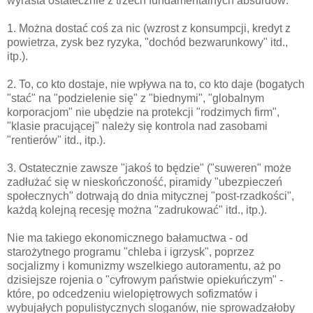
wyrasta ostatecznie z trzech fundamentalnych absurdów:
1. Można dostać coś za nic (wzrost z konsumpcji, kredyt z
powietrza, zysk bez ryzyka, "dochód bezwarunkowy" itd.,
itp.).
2. To, co kto dostaje, nie wpływa na to, co kto daje (bogatych
"stać" na "podzielenie się" z "biednymi", "globalnym
korporacjom" nie ubędzie na protekcji "rodzimych firm",
"klasie pracującej" należy się kontrola nad zasobami
"rentierów" itd., itp.).
3. Ostatecznie zawsze "jakoś to będzie" ("suweren" może
zadłużać się w nieskończoność, piramidy "ubezpieczeń
społecznych" dotrwają do dnia mitycznej "post-rzadkości",
każdą kolejną recesję można "zadrukować" itd., itp.).
Nie ma takiego ekonomicznego bałamuctwa - od
starożytnego programu "chleba i igrzysk", poprzez
socjalizmy i komunizmy wszelkiego autoramentu, aż po
dzisiejsze rojenia o "cyfrowym państwie opiekuńczym" -
które, po odcedzeniu wielopiętrowych sofizmatów i
wybujałych populistycznych sloganów, nie sprowadzałoby