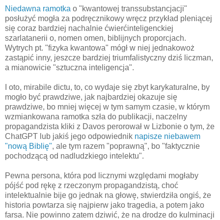
Niedawna ramotka
o "kwantowej transsubstancjacji"
posłużyć mogła za podręcznikowy wręcz przykład pleniącej
się coraz bardziej nachalnie ćwierćinteligenckiej
szarlatanerii o, nomen omen, biblijnych proporcjach.
Wytrych pt. "fizyka kwantowa" mógł w niej jednakowoż
zastąpić inny, jeszcze bardziej triumfalistyczny dziś liczman,
a mianowicie "sztuczna inteligencja".
I oto, mirabile dictu, to, co wydaje się zbyt karykaturalne, by
mogło być prawdziwe, jak najbardziej okazuje się
prawdziwe, bo mniej więcej w tym samym czasie, w którym
wzmiankowana ramotka szła do publikacji, naczelny
propagandzista kliki z Davos perorował w Lizbonie o tym, że
ChatGPT lub jakiś jego odpowiednik
napisze niebawem
"nową Biblię"
, ale tym razem "poprawną", bo "faktycznie
pochodzącą od nadludzkiego intelektu".
Pewna persona, która pod licznymi względami mogłaby
pójść pod rękę z rzeczonym propagandzistą, choć
intelektualnie bije go jednak na głowę, stwierdziła ongiś, że
historia powtarza się najpierw jako tragedia, a potem jako
farsa. Nie powinno zatem dziwić, że na drodze do kulminacji