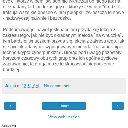
być ci, którzy w pełni świadomie wkraczali do niego jak na
niezbadany ląd, podczas gdy ci, którzy się w nim "urodzili",
traktują wszelkie obecne w nim pułapki - zwłaszcza te nowe
- nadzwyczaj naiwnie i beztrosko.
Podsumowując, nawet jeśli babciom przyda się lekcja z
zakresu tego, jak nie być okradanym metodą "na wnuczka",
tym bardziej wnuczkom przyda się lekcja z zakresu tego, jak
nie być okradanym i szpiegowanym metodą "na super-hiper-
techno-krypto-cyberpunkizm". Biorąc pod uwagę pozostały
horyzont czasowy obu tych grup oraz ich ogólne życiowe
zaprawienie, ta druga może tu skorzystać niepomiernie
bardziej.
Jakub
at
12:31 AM
No comments:
‹
›
Home
View web version
About Me