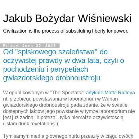
Jakub Bożydar Wiśniewski
Civilization is the process of substituting liberty for power.
Friday, June 30, 2023
Od "spiskowego szaleństwa" do
oczywistej prawdy w dwa lata, czyli o
pochodzeniu i perypetiach
gwiazdorskiego drobnoustroju
W opublikowanym w "The Spectator"
artykule Matta Ridleya
nt. przebiegu powstawania w laboratorium w Wuhan
gwiazdorskiego drobnoustroju pada zdanie, że w świetle
dostępnych faktów jego powstanie w tymże laboratorium nie
jest już żadną "hipotezą", tylko niemalże oczywistością
("slam dunk revelations").
Tym samym media głównego nurtu przeszły w ciągu dwóch