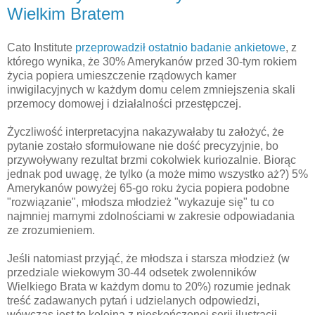
Wielkim Bratem
Cato Institute
przeprowadził ostatnio badanie ankietowe
, z
którego wynika, że 30% Amerykanów przed 30-tym rokiem
życia popiera umieszczenie rządowych kamer
inwigilacyjnych w każdym domu celem zmniejszenia skali
przemocy domowej i działalności przestępczej.
Życzliwość interpretacyjna nakazywałaby tu założyć, że
pytanie zostało sformułowane nie dość precyzyjnie, bo
przywoływany rezultat brzmi cokolwiek kuriozalnie. Biorąc
jednak pod uwagę, że tylko (a może mimo wszystko aż?) 5%
Amerykanów powyżej 65-go roku życia popiera podobne
"rozwiązanie", młodsza młodzież "wykazuje się" tu co
najmniej marnymi zdolnościami w zakresie odpowiadania
ze zrozumieniem.
Jeśli natomiast przyjąć, że młodsza i starsza młodzież (w
przedziale wiekowym 30-44 odsetek zwolenników
Wielkiego Brata w każdym domu to 20%) rozumie jednak
treść zadawanych pytań i udzielanych odpowiedzi,
wówczas jest to kolejna z nieskończonej serii ilustracji