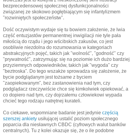
bezprecedensowej społecznej dysfunkcjonalności
związanej ze skokowo pogłębiającym się infantylizmem
"rozwiniętych społeczeństw".
Dość oczywistym wydaje się tu bowiem założenie, że lwia
część entuzjastów permanentnej inwigilacji nie tyle pała
miłością do rządu i jego wścibskich zakusów, co jest
osobliwie niezdolna do rozumowania w kategoriach
abstrakcyjnych pojęć, takich jak "wolność", "godność" czy
"prywatność", zatrzymując się na poziomie ich dużo bardziej
przyziemnych odpowiedników, takich jak "wygoda" czy
"beztroska". Do tego wszakże sprowadza się założenie, że
bycie podglądanym jest tożsame z byciem
"zaopiekowanym", bez zastanowienia nad tym, czy
podglądacz rzeczywiście chce się kimkolwiek opiekować, a
co dopiero nad tym, czy dojrzałemu człowiekowi wypada
chcieć tego rodzaju natrętnej kurateli.
Co ciekawe, wspomniane badanie jest jedynie
częścią
szerszej ankiety
usiłującej ustalić poziom społecznego
poparcia dla niesławnych CBDC (cyfrowych walut banków
centralnych). Tu z kolei okazuje się, że o ile podobne