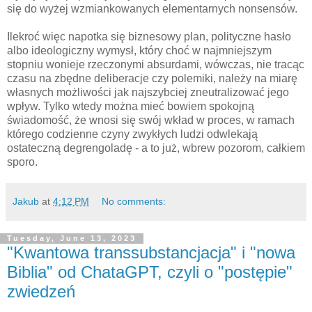
się do wyżej wzmiankowanych elementarnych nonsensów.
Ilekroć więc napotka się biznesowy plan, polityczne hasło
albo ideologiczny wymysł, który choć w najmniejszym
stopniu wonieje rzeczonymi absurdami, wówczas, nie tracąc
czasu na zbędne deliberacje czy polemiki, należy na miarę
własnych możliwości jak najszybciej zneutralizować jego
wpływ. Tylko wtedy można mieć bowiem spokojną
świadomość, że wnosi się swój wkład w proces, w ramach
którego codzienne czyny zwykłych ludzi odwlekają
ostateczną degrengoladę - a to już, wbrew pozorom, całkiem
sporo.
Jakub
at
4:12 PM
No comments:
Tuesday, June 13, 2023
"Kwantowa transsubstancjacja" i "nowa
Biblia" od ChataGPT, czyli o "postępie"
zwiedzeń