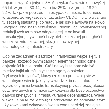
poparcie wyraża jedynie 3% Amerykanów w wieku powyżej
65 lat, w grupie 30-44 jest to już 25%, a w grupie 18-29 -
32%. Tak jak w poprzednim przypadku, można tu odnieść
wrażenie, że większość entuzjastów CBDC nie tyle wyznaje
tu szczerą statolatrię, co reaguje jak psy Pawłowa na słowo
"wygoda" czy "bezpieczeństwo", dokonując infantylistycznej
redukcji tych terminów odrywającej je od kwestii
transakcyjnej prywatności czy niebezpiecznej podległości
wobec scentralizowanej, skrajnie inwazyjnej
technologicznej infrastruktury.
Ogólne zagadnienie zagrożeń infantylizmu wiąże się tu z
bardziej szczegółowym zagadnieniem technologicznej
dojrzałości lub jej braku. Otóż najwyższa pora włożyć
między bajki triumfalistyczne slogany o pokoleniu
"cyfrowych tubylców", którzy rzekomo poruszają się w
wirtualnym świecie jak ryby w wodzie, będąc naturalnie
wyczulonymi na kwestie transakcyjnej prywatności, jakości
otrzymywanych informacji czy korzyści dla bezpieczeństwa
danych płynących z infrastrukturalnej decentralizacji. Wiele
wskazuje na to, że jest wręcz przeciwnie: najsprawniejszymi
użytkownikami cyfrowego świata coraz bardziej zdają się