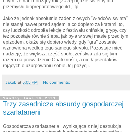
o tym, że nadchodzący rok (2020) będzie świetny dla
przemysłu biopreparatowego itd., itp.
Jako że jednak absolutnie żaden z owych "władców świata"
nie stanął nawet przed sądem, a co dopiero za kratami, to,
czy ludzkość odrobiła lekcję z festiwalu chińskiej grypy, czy
też pozostaje równie ślepa, jak była w swej masie przed tym
epizodem, okaże się dopiero wtedy, gdy "gra" zostanie
wznowiona według tego samego skryptu. Pozostaje mieć
nadzieję, że większa część społeczeństwa zda się tym
razem na prowadzenie Opatrzności, a nie łapserdaków
rojących o uzurpowaniu sobie Jej pozycji.
Jakub
at
5:05 PM
No comments:
Sunday, June 18, 2023
Trzy zasadnicze absurdy gospodarczej
szarlatanerii
Gospodarcza szarlataneria i wynikająca z niej destrukcja