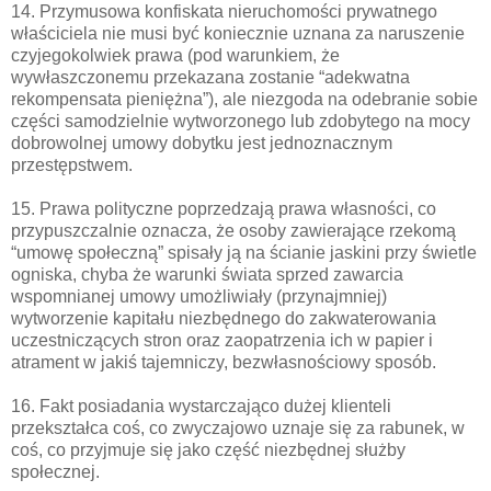
14. Przymusowa konfiskata nieruchomości prywatnego
właściciela nie musi być koniecznie uznana za naruszenie
czyjegokolwiek prawa (pod warunkiem, że
wywłaszczonemu przekazana zostanie “adekwatna
rekompensata pieniężna”), ale niezgoda na odebranie sobie
części samodzielnie wytworzonego lub zdobytego na mocy
dobrowolnej umowy dobytku jest jednoznacznym
przestępstwem.
15. Prawa polityczne poprzedzają prawa własności, co
przypuszczalnie oznacza, że osoby zawierające rzekomą
“umowę społeczną” spisały ją na ścianie jaskini przy świetle
ogniska, chyba że warunki świata sprzed zawarcia
wspomnianej umowy umożliwiały (przynajmniej)
wytworzenie kapitału niezbędnego do zakwaterowania
uczestniczących stron oraz zaopatrzenia ich w papier i
atrament w jakiś tajemniczy, bezwłasnościowy sposób.
16. Fakt posiadania wystarczająco dużej klienteli
przekształca coś, co zwyczajowo uznaje się za rabunek, w
coś, co przyjmuje się jako część niezbędnej służby
społecznej.