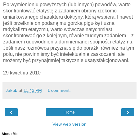
Po wymienieniu powyższych (lub innych) powodów, warto
skonfrontować etatystę z zadaniem obrony rzekomo
umiarkowanego charakteru doktryny, którą wspiera. I nawet
jeśli przełknie on podaną mu gorzką pigułkę i uzna
radykalizm etatyzmu, warto wówczas natychmiast
skonfrontować go z kolejnym, równie trudnym zadaniem – z
zadaniem udowodnienia domniemanej spójności etatyzmu.
Jeśli nasz rozmówca przyzna się do porażki również na tym
polu, nie powinniśmy być intelektualnie zaskoczeni, ale
możemy być przynajmniej taktycznie usatysfakcjonowani.
29 kwietnia 2010
Jakub
at
11:43 PM
1 comment:
‹
›
Home
View web version
About Me