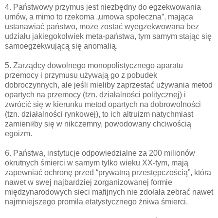
4. Państwowy przymus jest niezbędny do egzekwowania
umów, a mimo to rzekoma „umowa społeczna”, mająca
ustanawiać państwo, może zostać wyegzekwowana bez
udziału jakiegokolwiek meta-państwa, tym samym stając się
samoegzekwującą się anomalią.
5. Zarządcy dowolnego monopolistycznego aparatu
przemocy i przymusu używają go z pobudek
dobroczynnych, ale jeśli mieliby zaprzestać używania metod
opartych na przemocy (tzn. działalności politycznej) i
zwrócić się w kierunku metod opartych na dobrowolności
(tzn. działalności rynkowej), to ich altruizm natychmiast
zamieniłby się w nikczemny, powodowany chciwością
egoizm.
6. Państwa, instytucje odpowiedzialne za 200 milionów
okrutnych śmierci w samym tylko wieku XX-tym, mają
zapewniać ochronę przed “prywatną przestępczością”, która
nawet w swej najbardziej zorganizowanej formie
międzynarodowych sieci mafijnych nie zdołała zebrać nawet
najmniejszego promila etatystycznego żniwa śmierci.