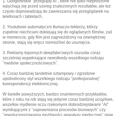
1. Googlowskie "przeglądy AI", które nie tylko nieproszone
wpychają się przed szereg znalezionych rezultatów, ale też
często doprowadzają do zawieszania się przeglądarek na
telefonach i tabletach.
2. Youtubowi automatyczni tłumaczo-lektorzy, którzy
zupełnie niechciani doklejają się do oglądanych filmów, zaś
w momencie, gdy film jest zagnieżdżony na zewnętrznej
stronie, stają się wręcz niemożliwi do usunięcia.
3. Reklamy topornych deepfake'owych oszustw coraz
szczelniej wypełniające newsfeedy wszelkiego rodzaju
"mediów społecznościowych".
4. Coraz bardziej tandetnie sztampowy i zgrzebnie
ujednolicony styl wszelkiego rodzaju "profesjonalnej"
korespondencji elektronicznej.
W świetle powyższych, bardzo znamiennych przykładów,
które z roku na rok stają się jedynie coraz bardziej uciążliwe,
wszelkie mydlenie oczu rzekomymi dobrodziejstwami "AI"
wynikającymi z "usprawniania procesów biurowych" czy
"rewolucjonizowania możliwości aparatury medycznej" staje