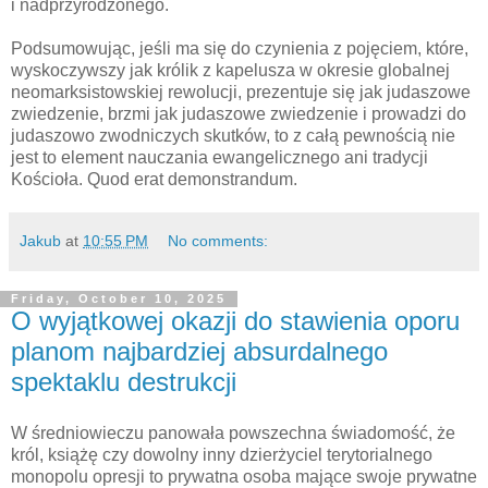
i nadprzyrodzonego.
Podsumowując, jeśli ma się do czynienia z pojęciem, które,
wyskoczywszy jak królik z kapelusza w okresie globalnej
neomarksistowskiej rewolucji, prezentuje się jak judaszowe
zwiedzenie, brzmi jak judaszowe zwiedzenie i prowadzi do
judaszowo zwodniczych skutków, to z całą pewnością nie
jest to element nauczania ewangelicznego ani tradycji
Kościoła. Quod erat demonstrandum.
Jakub
at
10:55 PM
No comments:
Friday, October 10, 2025
O wyjątkowej okazji do stawienia oporu
planom najbardziej absurdalnego
spektaklu destrukcji
W średniowieczu panowała powszechna świadomość, że
król, książę czy dowolny inny dzierżyciel terytorialnego
monopolu opresji to prywatna osoba mające swoje prywatne