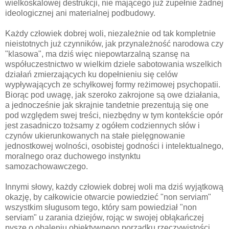
wielkoskalowej destrukcji, nie mającego już zupełnie żadnej
ideologicznej ani materialnej podbudowy.
Każdy człowiek dobrej woli, niezależnie od tak kompletnie
nieistotnych już czynników, jak przynależność narodowa czy
"klasowa", ma dziś więc niepowtarzalną szansę na
współuczestnictwo w wielkim dziele sabotowania wszelkich
działań zmierzających ku dopełnieniu się celów
wypływających ze schyłkowej formy reżimowej psychopatii.
Biorąc pod uwagę, jak szeroko zakrojone są owe działania,
a jednocześnie jak skrajnie tandetnie prezentują się one
pod względem swej treści, niezbędny w tym kontekście opór
jest zasadniczo tożsamy z ogółem codziennych słów i
czynów ukierunkowanych na stałe pielęgnowanie
jednostkowej wolności, osobistej godności i intelektualnego,
moralnego oraz duchowego instynktu
samozachowawczego.
Innymi słowy, każdy człowiek dobrej woli ma dziś wyjątkową
okazję, by całkowicie otwarcie powiedzieć "non serviam"
wszystkim sługusom tego, który sam powiedział "non
serviam" u zarania dziejów, rojąc w swojej obłąkańczej
pysze o obaleniu obiektywnego porządku rzeczywistości.