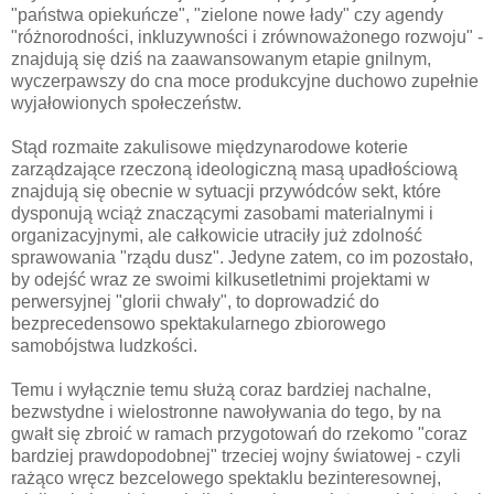
"państwa opiekuńcze", "zielone nowe łady" czy agendy
"różnorodności, inkluzywności i zrównoważonego rozwoju" -
znajdują się dziś na zaawansowanym etapie gnilnym,
wyczerpawszy do cna moce produkcyjne duchowo zupełnie
wyjałowionych społeczeństw.
Stąd rozmaite zakulisowe międzynarodowe koterie
zarządzające rzeczoną ideologiczną masą upadłościową
znajdują się obecnie w sytuacji przywódców sekt, które
dysponują wciąż znaczącymi zasobami materialnymi i
organizacyjnymi, ale całkowicie utraciły już zdolność
sprawowania "rządu dusz". Jedyne zatem, co im pozostało,
by odejść wraz ze swoimi kilkusetletnimi projektami w
perwersyjnej "glorii chwały", to doprowadzić do
bezprecedensowo spektakularnego zbiorowego
samobójstwa ludzkości.
Temu i wyłącznie temu służą coraz bardziej nachalne,
bezwstydne i wielostronne nawoływania do tego, by na
gwałt się zbroić w ramach przygotowań do rzekomo "coraz
bardziej prawdopodobnej" trzeciej wojny światowej - czyli
rażąco wręcz bezcelowego spektaklu bezinteresownej,