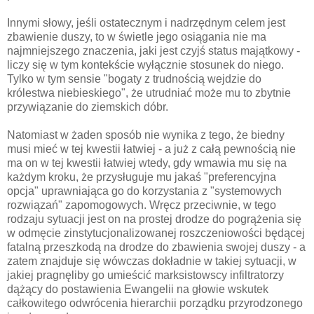
Innymi słowy, jeśli ostatecznym i nadrzędnym celem jest
zbawienie duszy, to w świetle jego osiągania nie ma
najmniejszego znaczenia, jaki jest czyjś status majątkowy -
liczy się w tym kontekście wyłącznie stosunek do niego.
Tylko w tym sensie "bogaty z trudnością wejdzie do
królestwa niebieskiego", że utrudniać może mu to zbytnie
przywiązanie do ziemskich dóbr.
Natomiast w żaden sposób nie wynika z tego, że biedny
musi mieć w tej kwestii łatwiej - a już z całą pewnością nie
ma on w tej kwestii łatwiej wtedy, gdy wmawia mu się na
każdym kroku, że przysługuje mu jakaś "preferencyjna
opcja" uprawniająca go do korzystania z "systemowych
rozwiązań" zapomogowych. Wręcz przeciwnie, w tego
rodzaju sytuacji jest on na prostej drodze do pogrążenia się
w odmęcie zinstytucjonalizowanej roszczeniowości będącej
fatalną przeszkodą na drodze do zbawienia swojej duszy - a
zatem znajduje się wówczas dokładnie w takiej sytuacji, w
jakiej pragnęliby go umieścić marksistowscy infiltratorzy
dążący do postawienia Ewangelii na głowie wskutek
całkowitego odwrócenia hierarchii porządku przyrodzonego