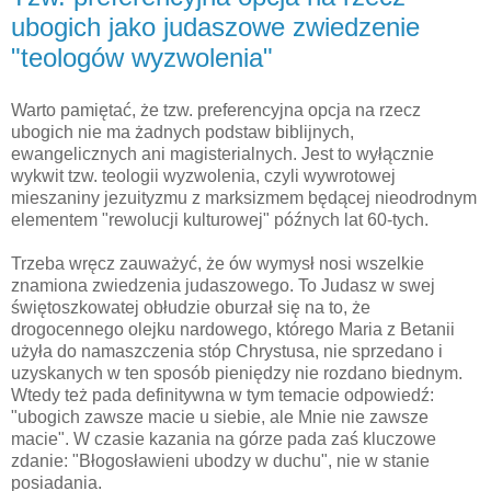
ubogich jako judaszowe zwiedzenie
"teologów wyzwolenia"
Warto pamiętać, że tzw. preferencyjna opcja na rzecz
ubogich nie ma żadnych podstaw biblijnych,
ewangelicznych ani magisterialnych. Jest to wyłącznie
wykwit tzw. teologii wyzwolenia, czyli wywrotowej
mieszaniny jezuityzmu z marksizmem będącej nieodrodnym
elementem "rewolucji kulturowej" późnych lat 60-tych.
Trzeba wręcz zauważyć, że ów wymysł nosi wszelkie
znamiona zwiedzenia judaszowego. To Judasz w swej
świętoszkowatej obłudzie oburzał się na to, że
drogocennego olejku nardowego, którego Maria z Betanii
użyła do namaszczenia stóp Chrystusa, nie sprzedano i
uzyskanych w ten sposób pieniędzy nie rozdano biednym.
Wtedy też pada definitywna w tym temacie odpowiedź:
"ubogich zawsze macie u siebie, ale Mnie nie zawsze
macie". W czasie kazania na górze pada zaś kluczowe
zdanie: "Błogosławieni ubodzy w duchu", nie w stanie
posiadania.