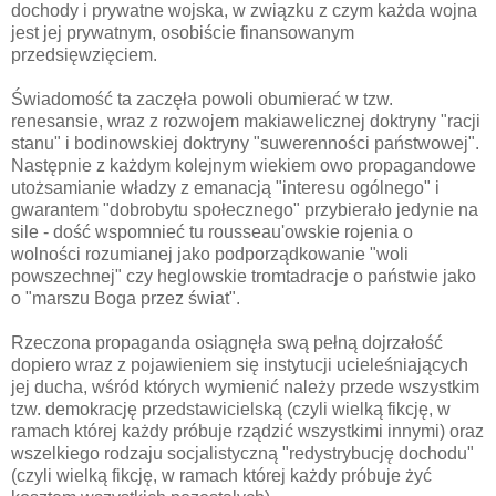
dochody i prywatne wojska, w związku z czym każda wojna
jest jej prywatnym, osobiście finansowanym
przedsięwzięciem.
Świadomość ta zaczęła powoli obumierać w tzw.
renesansie, wraz z rozwojem makiawelicznej doktryny "racji
stanu" i bodinowskiej doktryny "suwerenności państwowej".
Następnie z każdym kolejnym wiekiem owo propagandowe
utożsamianie władzy z emanacją "interesu ogólnego" i
gwarantem "dobrobytu społecznego" przybierało jedynie na
sile - dość wspomnieć tu rousseau'owskie rojenia o
wolności rozumianej jako podporządkowanie "woli
powszechnej" czy heglowskie tromtadracje o państwie jako
o "marszu Boga przez świat".
Rzeczona propaganda osiągnęła swą pełną dojrzałość
dopiero wraz z pojawieniem się instytucji ucieleśniających
jej ducha, wśród których wymienić należy przede wszystkim
tzw. demokrację przedstawicielską (czyli wielką fikcję, w
ramach której każdy próbuje rządzić wszystkimi innymi) oraz
wszelkiego rodzaju socjalistyczną "redystrybucję dochodu"
(czyli wielką fikcję, w ramach której każdy próbuje żyć