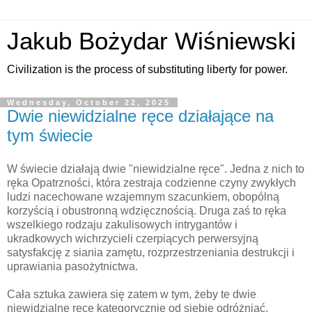
Jakub Bożydar Wiśniewski
Civilization is the process of substituting liberty for power.
Wednesday, October 22, 2025
Dwie niewidzialne ręce działające na
tym świecie
W świecie działają dwie "niewidzialne ręce". Jedna z nich to
ręka Opatrzności, która zestraja codzienne czyny zwykłych
ludzi nacechowane wzajemnym szacunkiem, obopólną
korzyścią i obustronną wdzięcznością. Druga zaś to ręka
wszelkiego rodzaju zakulisowych intrygantów i
ukradkowych wichrzycieli czerpiących perwersyjną
satysfakcję z siania zamętu, rozprzestrzeniania destrukcji i
uprawiania pasożytnictwa.
Cała sztuka zawiera się zatem w tym, żeby te dwie
niewidzialne ręce kategorycznie od siebie odróżniać,