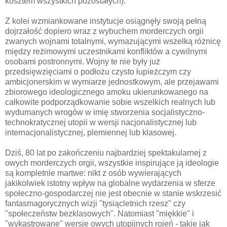
kosztem wszystkich pozostałych).
Z kolei wzmiankowane instytucje osiągnęły swoją pełną
dojrzałość dopiero wraz z wybuchem morderczych orgii
zwanych wojnami totalnymi, wymazującymi wszelką różnicę
między reżimowymi uczestnikami konfliktów a cywilnymi
osobami postronnymi. Wojny te nie były już
przedsięwzięciami o podłożu czysto łupieżczym czy
ambicjonerskim w wymiarze jednostkowym, ale przejawami
zbiorowego ideologicznego amoku ukierunkowanego na
całkowite podporządkowanie sobie wszelkich realnych lub
wydumanych wrogów w imię stworzenia socjalistyczno-
technokratycznej utopii w wersji nacjonalistycznej lub
internacjonalistycznej, plemiennej lub klasowej.
Dziś, 80 lat po zakończeniu najbardziej spektakularnej z
owych morderczych orgii, wszystkie inspirujące ją ideologie
są kompletnie martwe: nikt z osób wywierających
jakikolwiek istotny wpływ na globalne wydarzenia w sferze
społeczno-gospodarczej nie jest obecnie w stanie wskrzesić
fantasmagorycznych wizji "tysiącletnich rzesz" czy
"społeczeństw bezklasowych". Natomiast "miękkie" i
"wykastrowane" wersje owych utopijnych rojeń - takie jak