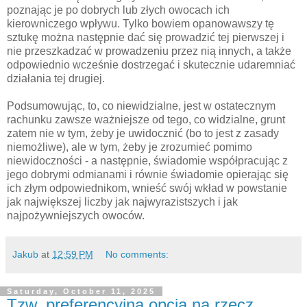
poznając je po dobrych lub złych owocach ich
kierowniczego wpływu. Tylko bowiem opanowawszy tę
sztukę można następnie dać się prowadzić tej pierwszej i
nie przeszkadzać w prowadzeniu przez nią innych, a także
odpowiednio wcześnie dostrzegać i skutecznie udaremniać
działania tej drugiej.
Podsumowując, to, co niewidzialne, jest w ostatecznym
rachunku zawsze ważniejsze od tego, co widzialne, grunt
zatem nie w tym, żeby je uwidocznić (bo to jest z zasady
niemożliwe), ale w tym, żeby je zrozumieć pomimo
niewidoczności - a następnie, świadomie współpracując z
jego dobrymi odmianami i równie świadomie opierając się
ich złym odpowiednikom, wnieść swój wkład w powstanie
jak największej liczby jak najwyrazistszych i jak
najpożywniejszych owoców.
Jakub
at
12:59 PM
No comments:
Saturday, October 11, 2025
Tzw. preferencyjna opcja na rzecz