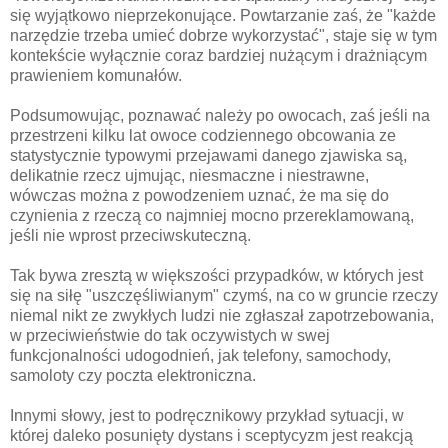
się wyjątkowo nieprzekonujące. Powtarzanie zaś, że "każde
narzędzie trzeba umieć dobrze wykorzystać", staje się w tym
kontekście wyłącznie coraz bardziej nużącym i drażniącym
prawieniem komunałów.
Podsumowując, poznawać należy po owocach, zaś jeśli na
przestrzeni kilku lat owoce codziennego obcowania ze
statystycznie typowymi przejawami danego zjawiska są,
delikatnie rzecz ujmując, niesmaczne i niestrawne,
wówczas można z powodzeniem uznać, że ma się do
czynienia z rzeczą co najmniej mocno przereklamowaną,
jeśli nie wprost przeciwskuteczną.
Tak bywa zresztą w większości przypadków, w których jest
się na siłę "uszczęśliwianym" czymś, na co w gruncie rzeczy
niemal nikt ze zwykłych ludzi nie zgłaszał zapotrzebowania,
w przeciwieństwie do tak oczywistych w swej
funkcjonalności udogodnień, jak telefony, samochody,
samoloty czy poczta elektroniczna.
Innymi słowy, jest to podręcznikowy przykład sytuacji, w
której daleko posunięty dystans i sceptycyzm jest reakcją