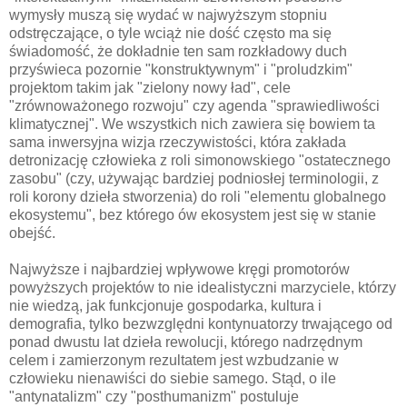
wymysły muszą się wydać w najwyższym stopniu
odstręczające, o tyle wciąż nie dość często ma się
świadomość, że dokładnie ten sam rozkładowy duch
przyświeca pozornie "konstruktywnym" i "proludzkim"
projektom takim jak "zielony nowy ład", cele
"zrównoważonego rozwoju" czy agenda "sprawiedliwości
klimatycznej". We wszystkich nich zawiera się bowiem ta
sama inwersyjna wizja rzeczywistości, która zakłada
detronizację człowieka z roli simonowskiego "ostatecznego
zasobu" (czy, używając bardziej podniosłej terminologii, z
roli korony dzieła stworzenia) do roli "elementu globalnego
ekosystemu", bez którego ów ekosystem jest się w stanie
obejść.
Najwyższe i najbardziej wpływowe kręgi promotorów
powyższych projektów to nie idealistyczni marzyciele, którzy
nie wiedzą, jak funkcjonuje gospodarka, kultura i
demografia, tylko bezwzględni kontynuatorzy trwającego od
ponad dwustu lat dzieła rewolucji, którego nadrzędnym
celem i zamierzonym rezultatem jest wzbudzanie w
człowieku nienawiści do siebie samego. Stąd, o ile
"antynatalizm" czy "posthumanizm" postuluje