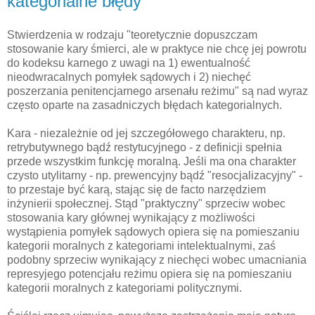
kategorialne błędy
Stwierdzenia w rodzaju "teoretycznie dopuszczam
stosowanie kary śmierci, ale w praktyce nie chcę jej powrotu
do kodeksu karnego z uwagi na 1) ewentualność
nieodwracalnych pomyłek sądowych i 2) niechęć
poszerzania penitencjarnego arsenału reżimu" są nad wyraz
często oparte na zasadniczych błędach kategorialnych.
Kara - niezależnie od jej szczegółowego charakteru, np.
retrybutywnego bądź restytucyjnego - z definicji spełnia
przede wszystkim funkcję moralną. Jeśli ma ona charakter
czysto utylitarny - np. prewencyjny bądź "resocjalizacyjny" -
to przestaje być karą, stając się de facto narzędziem
inżynierii społecznej. Stąd "praktyczny" sprzeciw wobec
stosowania kary głównej wynikający z możliwości
wystąpienia pomyłek sądowych opiera się na pomieszaniu
kategorii moralnych z kategoriami intelektualnymi, zaś
podobny sprzeciw wynikający z niechęci wobec umacniania
represyjego potencjału reżimu opiera się na pomieszaniu
kategorii moralnych z kategoriami politycznymi.