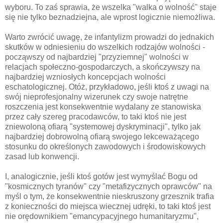
wyboru. To zaś sprawia, że wszelka "walka o wolność" staje
się nie tylko beznadziejna, ale wprost logicznie niemożliwa.
Warto zwrócić uwagę, że infantylizm prowadzi do jednakich
skutków w odniesieniu do wszelkich rodzajów wolności -
począwszy od najbardziej "przyziemnej" wolności w
relacjach społeczno-gospodarczych, a skończywszy na
najbardziej wzniosłych koncepcjach wolności
eschatologicznej. Otóż, przykładowo, jeśli ktoś z uwagi na
swój nieprofesjonalny wizerunek czy swoje natrętne
roszczenia jest konsekwentnie wydalany ze stanowiska
przez cały szereg pracodawców, to taki ktoś nie jest
zniewoloną ofiarą "systemowej dyskryminacji", tylko jak
najbardziej dobrowolną ofiarą swojego lekceważącego
stosunku do określonych zawodowych i środowiskowych
zasad lub konwencji.
I, analogicznie, jeśli ktoś gotów jest wymyślać Bogu od
"kosmicznych tyranów" czy "metafizycznych oprawców" na
myśl o tym, że konsekwentnie nieskruszony grzesznik trafia
z konieczności do miejsca wiecznej udręki, to taki ktoś jest
nie orędownikiem "emancypacyjnego humanitaryzmu",