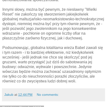
Innymi słowy, można być pewnym, że niesławny "Wielki
Reset" nie zakończy się stworzeniem jakiejkolwiek
globalnej maltuzjańsko-neomarksistowsko-technokratycznej
dystopii, niemniej można być przy tym równie pewnym, że -
jeśli pozwolić jego zwolennikom na jego konsekwentne
wdrażanie - pochłonie on ogromne liczby ofiar na
płaszczyźnie zarówno fizycznej, jak i duchowej.
Podsumowując, globalna totalitarna wieża Babel zawali się
i tym razem - i to bardziej efektownie, niż kiedykolwiek
wcześniej - jeśli jednak nie chce się skończyć pod jej
gruzami, warto przystąpić już dziś do sabotowania jej
budowy: odważnie, wytrwale i powszechnie. Jedynie
wówczas będzie można zachować uzasadniony optymizm
nie tylko co do nieuchronności porażki złoczyńców, ale
również co do zwycięstwa ludzi dobrej woli.
Jakub
at
12:44 PM
No comments: