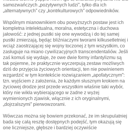
samozwańczych „pozytywnych ludzi”, tylko dla ich
„alternatywnych” czy „kontrkulturowych” odpowiedników.
Wspólnym mianownikiem obu powyższych postaw jest ich
kompletna intelektualna, moralna, estetyczna i duchowa
jałowość: z jednej pustki się one wywodzą i do tej samej
pustki zmierzają, będąc bliźniaczymi tworami kilkusetletniej i
wciąż zaostrzającej się wojny toczonej z tym wszystkim, co
zasługuje na miano cywilizacyjnych transcendentaliów. Jeśli
zaś komuś się wydaje, że owe dwie formy infantylizmu są
tak pojemne, że praktycznie wyczerpują zestaw możliwych
dziś do przyjęcia życiowych orientacji, ten nie powinienem
wzgardzić w tym kontekście rozwiązaniem „apofatycznym”:
tzn. wyjściem z założenia, że każdym słusznym krokiem na
życiowej drodze jest przede wszystkim właśnie taki wybór,
który nie wikła wybierającego w żadne z wyżej
wymienionych zjawisk, włącznie z ich oryginalnymi,
„dojrzalszymi” pierwowzorami.
Wówczas można się bowiem przekonać, że im skrupulatniej
bada się całą resztę dostępnych podejść, tym okazują się
one liczniejsze, głębsze i bardziej oczywiście