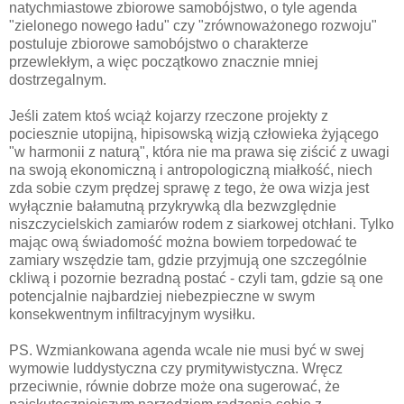
natychmiastowe zbiorowe samobójstwo, o tyle agenda
"zielonego nowego ładu" czy "zrównoważonego rozwoju"
postuluje zbiorowe samobójstwo o charakterze
przewlekłym, a więc początkowo znacznie mniej
dostrzegalnym.
Jeśli zatem ktoś wciąż kojarzy rzeczone projekty z
pociesznie utopijną, hipisowską wizją człowieka żyjącego
"w harmonii z naturą", która nie ma prawa się ziścić z uwagi
na swoją ekonomiczną i antropologiczną miałkość, niech
zda sobie czym prędzej sprawę z tego, że owa wizja jest
wyłącznie bałamutną przykrywką dla bezwzględnie
niszczycielskich zamiarów rodem z siarkowej otchłani. Tylko
mając ową świadomość można bowiem torpedować te
zamiary wszędzie tam, gdzie przyjmują one szczególnie
ckliwą i pozornie bezradną postać - czyli tam, gdzie są one
potencjalnie najbardziej niebezpieczne w swym
konsekwentnym infiltracyjnym wysiłku.
PS. Wzmiankowana agenda wcale nie musi być w swej
wymowie luddystyczna czy prymitywistyczna. Wręcz
przeciwnie, równie dobrze może ona sugerować, że