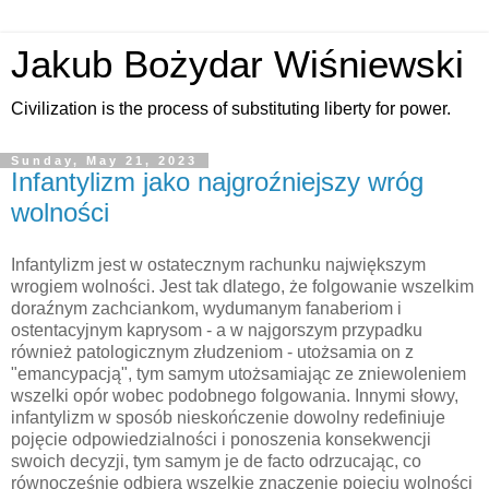
Jakub Bożydar Wiśniewski
Civilization is the process of substituting liberty for power.
Sunday, May 21, 2023
Infantylizm jako najgroźniejszy wróg
wolności
Infantylizm jest w ostatecznym rachunku największym
wrogiem wolności. Jest tak dlatego, że folgowanie wszelkim
doraźnym zachciankom, wydumanym fanaberiom i
ostentacyjnym kaprysom - a w najgorszym przypadku
również patologicznym złudzeniom - utożsamia on z
"emancypacją", tym samym utożsamiając ze zniewoleniem
wszelki opór wobec podobnego folgowania. Innymi słowy,
infantylizm w sposób nieskończenie dowolny redefiniuje
pojęcie odpowiedzialności i ponoszenia konsekwencji
swoich decyzji, tym samym je de facto odrzucając, co
równocześnie odbiera wszelkie znaczenie pojęciu wolności