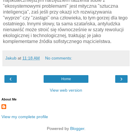
najskuteczniejszym narzędziem radzenia sobie z
"ekosystemowymi problemami" jest mityczna "sztuczna
inteligencja", zaś jeśli przy okazji ich rozwiązywania
"wyprze" czy "zastąpi" ona człowieka, to tym gorzej dla tego
ostatniego. Innymi słowy, ta sama szatańska, antyludzka
nienawiść może stroić się równocześnie w szaty rewolucji
ekologicznej i technologicznej, traktując je jako
komplementarne źródła sofistycznego mącicielstwa.
Jakub
at
11:18 AM
No comments:
‹
›
Home
View web version
About Me
View my complete profile
Powered by
Blogger
.