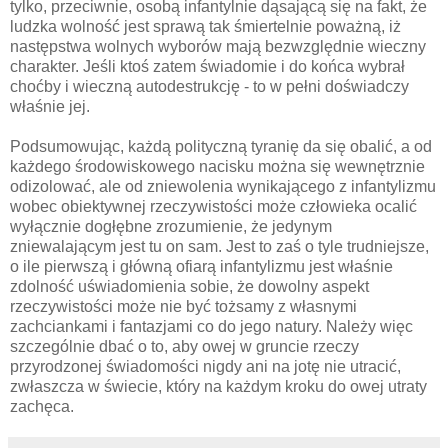
tylko, przeciwnie, osobą infantylnie dąsającą się na fakt, że
ludzka wolność jest sprawą tak śmiertelnie poważną, iż
następstwa wolnych wyborów mają bezwzględnie wieczny
charakter. Jeśli ktoś zatem świadomie i do końca wybrał
choćby i wieczną autodestrukcję - to w pełni doświadczy
właśnie jej.
Podsumowując, każdą polityczną tyranię da się obalić, a od
każdego środowiskowego nacisku można się wewnętrznie
odizolować, ale od zniewolenia wynikającego z infantylizmu
wobec obiektywnej rzeczywistości może człowieka ocalić
wyłącznie dogłębne zrozumienie, że jedynym
zniewalającym jest tu on sam. Jest to zaś o tyle trudniejsze,
o ile pierwszą i główną ofiarą infantylizmu jest właśnie
zdolność uświadomienia sobie, że dowolny aspekt
rzeczywistości może nie być tożsamy z własnymi
zachciankami i fantazjami co do jego natury. Należy więc
szczególnie dbać o to, aby owej w gruncie rzeczy
przyrodzonej świadomości nigdy ani na jotę nie utracić,
zwłaszcza w świecie, który na każdym kroku do owej utraty
zachęca.