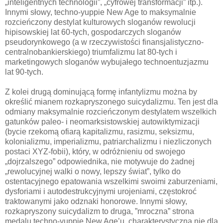
„inteligentnych technologii”, „cyfrowej transformacji” itp.).
Innymi słowy, techno-yuppie New Age to maksymalnie
rozcieńczony destylat kulturowych sloganów rewolucji
hipisowskiej lat 60-tych, gospodarczych sloganów
pseudorynkowego (a w rzeczywistości finansjalistyczno-
centralnobankierskiego) triumfalizmu lat 80-tych i
marketingowych sloganów wybujałego technoentuzjazmu
lat 90-tych.
Z kolei drugą dominującą formę infantylizmu można by
określić mianem rozkapryszonego suicydalizmu. Ten jest dla
odmiany maksymalnie rozcieńczonym destylatem wszelkich
gatunków paleo- i neomarksistowskiej autowiktymizacji
(bycie rzekomą ofiarą kapitalizmu, rasizmu, seksizmu,
kolonializmu, imperializmu, patriarchalizmu i niezliczonych
postaci XYZ-fobii), który, w odróżnieniu od swojego
„dojrzalszego” odpowiednika, nie motywuje do żadnej
„rewolucyjnej walki o nowy, lepszy świat”, tylko do
ostentacyjnego epatowania wszelkimi swoimi zaburzeniami,
dysforiami i autodestrukcyjnymi urojeniami, częstokroć
traktowanymi jako odznaki honorowe. Innymi słowy,
rozkapryszony suicydalizm to druga, ”mroczna” strona
medalu techno-yuppie New Age’u, charakterystyczna nie dla