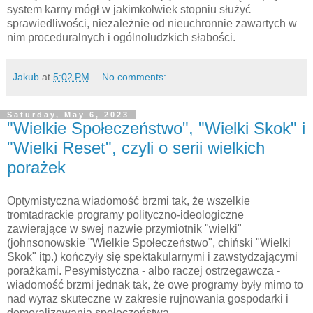
system karny mógł w jakimkolwiek stopniu służyć
sprawiedliwości, niezależnie od nieuchronnie zawartych w
nim proceduralnych i ogólnoludzkich słabości.
Jakub
at
5:02 PM
No comments:
Saturday, May 6, 2023
"Wielkie Społeczeństwo", "Wielki Skok" i
"Wielki Reset", czyli o serii wielkich
porażek
Optymistyczna wiadomość brzmi tak, że wszelkie
tromtadrackie programy polityczno-ideologiczne
zawierające w swej nazwie przymiotnik "wielki"
(johnsonowskie "Wielkie Społeczeństwo", chiński "Wielki
Skok" itp.) kończyły się spektakularnymi i zawstydzającymi
porażkami. Pesymistyczna - albo raczej ostrzegawcza -
wiadomość brzmi jednak tak, że owe programy były mimo to
nad wyraz skuteczne w zakresie rujnowania gospodarki i
demoralizowania społeczeństwa.