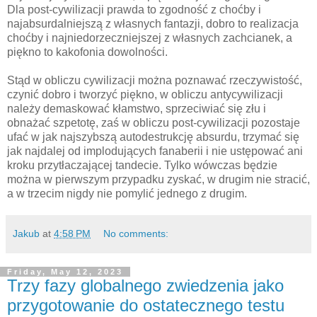
Dla post-cywilizacji prawda to zgodność z choćby i
najabsurdalniejszą z własnych fantazji, dobro to realizacja
choćby i najniedorzeczniejszej z własnych zachcianek, a
piękno to kakofonia dowolności.
Stąd w obliczu cywilizacji można poznawać rzeczywistość,
czynić dobro i tworzyć piękno, w obliczu antycywilizacji
należy demaskować kłamstwo, sprzeciwiać się złu i
obnażać szpetotę, zaś w obliczu post-cywilizacji pozostaje
ufać w jak najszybszą autodestrukcję absurdu, trzymać się
jak najdalej od implodujących fanaberii i nie ustępować ani
kroku przytłaczającej tandecie. Tylko wówczas będzie
można w pierwszym przypadku zyskać, w drugim nie stracić,
a w trzecim nigdy nie pomylić jednego z drugim.
Jakub
at
4:58 PM
No comments:
Friday, May 12, 2023
Trzy fazy globalnego zwiedzenia jako
przygotowanie do ostatecznego testu