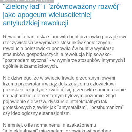
Monday, May 1, 2023
"Zielony ład" i "zrównoważony rozwój"
jako apogeum wielusetletniej
antyludzkiej rewolucji
Rewolucja francuska stanowiła bunt przeciwko porządkowi
rzeczywistości w wymiarze stosunków społecznych,
rewolucja bolszewicka ponowiła ów bunt w wymiarze
stosunków gospodarczych, a rewolucja hipisowsko-
"postmodernistyczna" - w wymiarze stosunków intymnych i
ogólnie tożsamościowych.
Nic dziwnego, że w świecie trwale przeoranym owymi
trzema przewrotami wciąż dokazującemu człowiekowi
pozostało już jedynie zwrócić się przeciwko samemu sobie
na najbardziej elementarnym bytowym poziomie. Stąd
pojawienie się w tzw. dyskursie intelektualnym tak
groteskowych zjawisk jak "antynatalizm", "posthumanizm"
czy ideologiczny eutanazjonizm.
Niemniej, o ile normalnemu, niezakażonemu
"intelektualnymi" miazmatami człowiekowi podobne