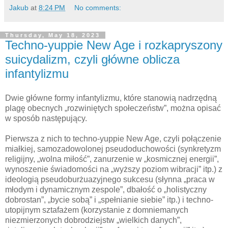
Jakub
at
8:24 PM
No comments:
Thursday, May 18, 2023
Techno-yuppie New Age i rozkapryszony
suicydalizm, czyli główne oblicza
infantylizmu
Dwie główne formy infantylizmu, które stanowią nadrzędną
plagę obecnych „rozwiniętych społeczeństw”, można opisać
w sposób następujący.
Pierwsza z nich to techno-yuppie New Age, czyli połączenie
miałkiej, samozadowolonej pseudoduchowości (synkretyzm
religijny, „wolna miłość”, zanurzenie w „kosmicznej energii”,
wynoszenie świadomości na „wyższy poziom wibracji” itp.) z
ideologią pseudoburżuazyjnego sukcesu (słynna „praca w
młodym i dynamicznym zespole”, dbałość o „holistyczny
dobrostan”, „bycie sobą” i „spełnianie siebie” itp.) i techno-
utopijnym sztafażem (korzystanie z domniemanych
niezmierzonych dobrodziejstw „wielkich danych”,