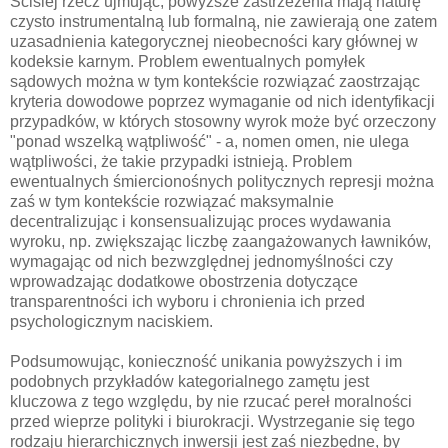
Ściślej rzecz ujmując, powyższe zastrzeżenia mają naturę
czysto instrumentalną lub formalną, nie zawierają one zatem
uzasadnienia kategorycznej nieobecności kary głównej w
kodeksie karnym. Problem ewentualnych pomyłek
sądowych można w tym kontekście rozwiązać zaostrzając
kryteria dowodowe poprzez wymaganie od nich identyfikacji
przypadków, w których stosowny wyrok może być orzeczony
"ponad wszelką wątpliwość" - a, nomen omen, nie ulega
wątpliwości, że takie przypadki istnieją. Problem
ewentualnych śmiercionośnych politycznych represji można
zaś w tym kontekście rozwiązać maksymalnie
decentralizując i konsensualizując proces wydawania
wyroku, np. zwiększając liczbę zaangażowanych ławników,
wymagając od nich bezwzględnej jednomyślności czy
wprowadzając dodatkowe obostrzenia dotyczące
transparentności ich wyboru i chronienia ich przed
psychologicznym naciskiem.
Podsumowując, konieczność unikania powyższych i im
podobnych przykładów kategorialnego zamętu jest
kluczowa z tego względu, by nie rzucać pereł moralności
przed wieprze polityki i biurokracji. Wystrzeganie się tego
rodzaju hierarchicznych inwersji jest zaś niezbędne, by