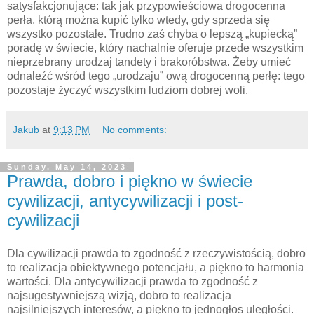
satysfakcjonujące: tak jak przypowieściowa drogocenna
perła, którą można kupić tylko wtedy, gdy sprzeda się
wszystko pozostałe. Trudno zaś chyba o lepszą „kupiecką”
poradę w świecie, który nachalnie oferuje przede wszystkim
nieprzebrany urodzaj tandety i brakoróbstwa. Żeby umieć
odnaleźć wśród tego „urodzaju” ową drogocenną perłę: tego
pozostaje życzyć wszystkim ludziom dobrej woli.
Jakub
at
9:13 PM
No comments:
Sunday, May 14, 2023
Prawda, dobro i piękno w świecie
cywilizacji, antycywilizacji i post-
cywilizacji
Dla cywilizacji prawda to zgodność z rzeczywistością, dobro
to realizacja obiektywnego potencjału, a piękno to harmonia
wartości. Dla antycywilizacji prawda to zgodność z
najsugestywniejszą wizją, dobro to realizacja
najsilniejszych interesów, a piękno to jednogłos uległości.