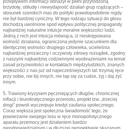
przepływem informacji obnażył w pełni przyrodzoną
brzydotę, obłudę i niewydajność działań grup rządzących –
stosunek szerokich mas do polityki prawdopodobnie nigdy
nie był bardziej cyniczny. W tego rodzaju sytuacji do głosu
dochodzą uwolnione spod wpływu politycznej propagandy
najbardziej naturalne intuicje moralne większości ludzi.
Jedną z nich jest intuicja mówiąca, iż nieskrępowana
wolność działania, ograniczona jedynie szacunkiem dla
identycznej wolności drugiego człowieka, ucieleśnia
najbardziej prozaiczny i oczywisty zdrowy rozsądek, zgodny
z naszymi najbardziej codziennymi wyobrażeniami na temat
zasad przyzwoitości w kontaktach międzyludzkich, znanych
większości z nas już od najwcześniejszych lat: trzymaj ręce
przy sobie, nie bij innych, nie łap się za cudze, żyj i daj żyć
innym.
5. Trawiony kryzysem pęczniejących długów, chronicznej
inflacji i biurokratycznego przerostu, projekt tzw. „trzeciej
drogi” powoli wyczerpuje kredyt zaufania społecznego.
Coraz większa jest społeczna świadomość tego, że
powierzanie swojego losu w ręce monopolistycznego
aparatu przemocy jest działaniem bardzo
nieodpowiedzialnym i w dłuższej perspektywie skazanym