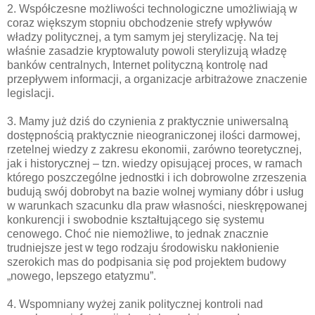
2. Współczesne możliwości technologiczne umożliwiają w
coraz większym stopniu obchodzenie strefy wpływów
władzy politycznej, a tym samym jej sterylizację. Na tej
właśnie zasadzie kryptowaluty powoli sterylizują władzę
banków centralnych, Internet polityczną kontrolę nad
przepływem informacji, a organizacje arbitrażowe znaczenie
legislacji.
3. Mamy już dziś do czynienia z praktycznie uniwersalną
dostępnością praktycznie nieograniczonej ilości darmowej,
rzetelnej wiedzy z zakresu ekonomii, zarówno teoretycznej,
jak i historycznej – tzn. wiedzy opisującej proces, w ramach
którego poszczególne jednostki i ich dobrowolne zrzeszenia
budują swój dobrobyt na bazie wolnej wymiany dóbr i usług
w warunkach szacunku dla praw własności, nieskrępowanej
konkurencji i swobodnie kształtującego się systemu
cenowego. Choć nie niemożliwe, to jednak znacznie
trudniejsze jest w tego rodzaju środowisku nakłonienie
szerokich mas do podpisania się pod projektem budowy
„nowego, lepszego etatyzmu”.
4. Wspomniany wyżej zanik politycznej kontroli nad