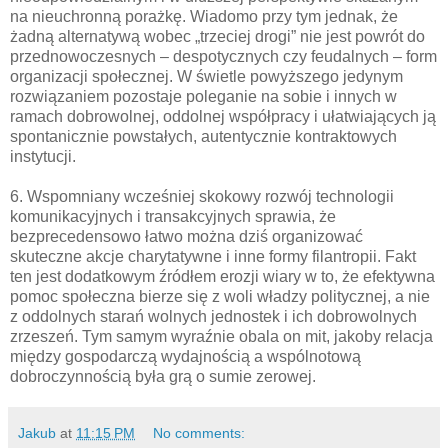
na nieuchronną porażkę. Wiadomo przy tym jednak, że
żadną alternatywą wobec „trzeciej drogi” nie jest powrót do
przednowoczesnych – despotycznych czy feudalnych – form
organizacji społecznej. W świetle powyższego jedynym
rozwiązaniem pozostaje poleganie na sobie i innych w
ramach dobrowolnej, oddolnej współpracy i ułatwiających ją
spontanicznie powstałych, autentycznie kontraktowych
instytucji.
6. Wspomniany wcześniej skokowy rozwój technologii
komunikacyjnych i transakcyjnych sprawia, że
bezprecedensowo łatwo można dziś organizować
skuteczne akcje charytatywne i inne formy filantropii. Fakt
ten jest dodatkowym źródłem erozji wiary w to, że efektywna
pomoc społeczna bierze się z woli władzy politycznej, a nie
z oddolnych starań wolnych jednostek i ich dobrowolnych
zrzeszeń. Tym samym wyraźnie obala on mit, jakoby relacja
między gospodarczą wydajnością a wspólnotową
dobroczynnością była grą o sumie zerowej.
Jakub
at
11:15 PM
No comments: