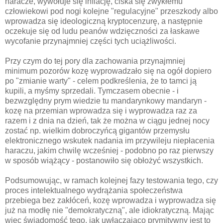
haracze, wywołuje się inflację, ciska się zwykłemu
człowiekowi pod nogi kolejne "regulacyjne" przeszkody albo
wprowadza się ideologiczną kryptocenzurę, a następnie
oczekuje się od ludu peanów wdzięczności za łaskawe
wycofanie przynajmniej części tych uciążliwości.
Przy czym do tej pory dla zachowania przynajmniej
minimum pozorów kozę wyprowadzało się na ogół dopiero
po "zmianie warty" - celem podkreślenia, że to tamci ją
kupili, a myśmy sprzedali. Tymczasem obecnie - i
bezwzględny prym wiedzie tu mandarynkowy mandaryn -
kozę na przemian wprowadza się i wyprowadza raz za
razem i z dnia na dzień, tak że można w ciągu jednej nocy
zostać np. wielkim dobroczyńcą gigantów przemysłu
elektronicznego wskutek nadania im przywileju niepłacenia
haraczu, jakim chwilę wcześniej - podobno po raz pierwszy
w sposób wiążący - postanowiło się obłożyć wszystkich.
Podsumowując, w ramach kolejnej fazy testowania tego, czy
proces intelektualnego wydrążania społeczeństwa
przebiega bez zakłóceń, kozę wprowadza i wyprowadza się
już na modłę nie "demokratyczną", ale idiokratyczną. Mając
więc świadomość tego, jak uwłaczająco prymitywny jest to