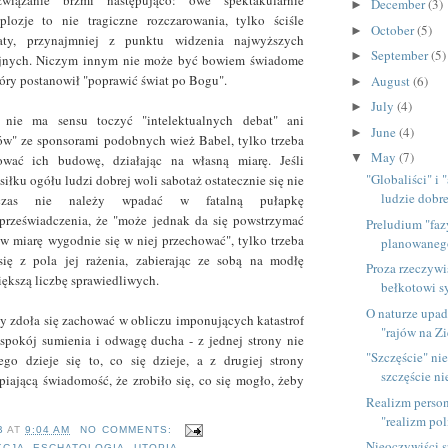
wiązanie brzmi następująco: owe spektakularnie
December
(3)
►
mplozje to nie tragiczne rozczarowania, tylko ściśle
October
(5)
►
taty, przynajmniej z punktu widzenia najwyższych
September
(5)
►
jnych. Niczym innym nie może być bowiem świadome
tóry postanowił "poprawić świat po Bogu".
August
(6)
►
July
(4)
►
 nie ma sensu toczyć "intelektualnych debat" ani
June
(4)
►
ów" ze sponsorami podobnych wież Babel, tylko trzeba
May
(7)
▼
ować ich budowę, działając na własną miarę. Jeśli
"Globaliści" i 
łku ogółu ludzi dobrej woli sabotaż ostatecznie się nie
ludzie dobre
wczas nie należy wpadać w fatalną pułapkę
przeświadczenia, że "może jednak da się powstrzymać
Preludium "faz
 w miarę wygodnie się w niej przechować", tylko trzeba
planowaneg
ię z pola jej rażenia, zabierając ze sobą na modłę
Proza rzeczywi
ększą liczbę sprawiedliwych.
bełkotowi s
O naturze upa
y zdoła się zachować w obliczu imponujących katastrof
"rajów na Z
spokój sumienia i odwagę ducha - z jednej strony nie
"Szczęście" ni
ego dzieje się to, co się dzieje, a z drugiej strony
szczęście n
iającą świadomość, że zrobiło się, co się mogło, żeby
Realizm person
"realizm po
B
AT
9:04 AM
NO COMMENTS:
Nieoczywiści s
KCJA
,
ESCHATOLOGIA
,
UTOPIA