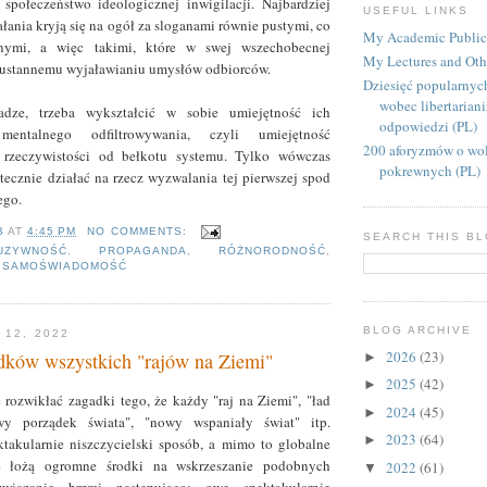
 społeczeństwo ideologicznej inwigilacji. Najbardziej
USEFUL LINKS
ałania kryją się na ogół za sloganami równie pustymi, co
My Academic Public
anymi, a więc takimi, które w swej wszechobecnej
My Lectures and Oth
ezustannemu wyjaławianiu umysłów odbiorców.
Dziesięć popularnyc
wobec libertarian
ze, trzeba wykształcić w sobie umiejętność ich
odpowiedzi (PL)
mentalnego odfiltrowywania, czyli umiejętność
200 aforyzmów o wol
 rzeczywistości od bełkotu systemu. Tylko wówczas
pokrewnych (PL)
cznie działać na rzecz wyzwalania tej pierwszej spod
ego.
B
AT
4:45 PM
NO COMMENTS:
SEARCH THIS B
UZYWNOŚĆ
,
PROPAGANDA
,
RÓŻNORODNOŚĆ
,
,
SAMOŚWIADOMOŚĆ
BLOG ARCHIVE
 12, 2022
2026
(23)
dków wszystkich "rajów na Ziemi"
►
2025
(42)
►
e rozwikłać zagadki tego, że każdy "raj na Ziemi", "ład
2024
(45)
►
wy porządek świata", "nowy wspaniały świat" itp.
2023
(64)
►
takularnie niszczycielski sposób, a mimo to globalne
nie łożą ogromne środki na wskrzeszanie podobnych
2022
(61)
▼