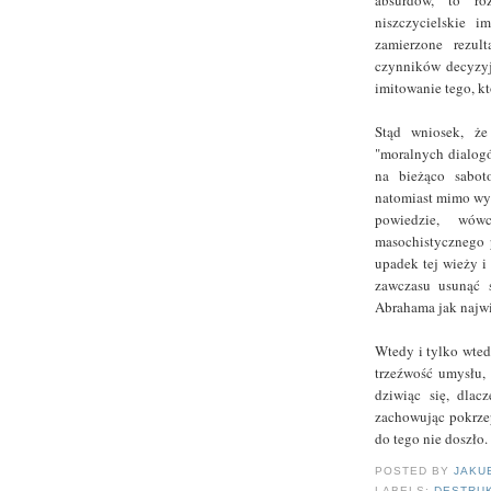
absurdów, to roz
niszczycielskie i
zamierzone rezul
czynników decyzy
imitowanie tego, k
Stąd wniosek, że
"moralnych dialog
na bieżąco sabot
natomiast mimo wysi
powiedzie, wó
masochistycznego 
upadek tej wieży i
zawczasu usunąć s
Abrahama jak najwi
Wtedy i tylko wted
trzeźwość umysłu, 
dziwiąc się, dlacz
zachowując pokrzep
do tego nie doszło.
POSTED BY
JAKU
LABELS:
DESTRU