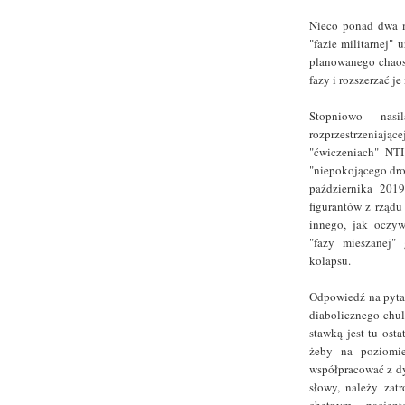
Nieco ponad dwa m
"fazie militarnej"
planowanego chaos
fazy i rozszerzać je
Stopniowo nasi
rozprzestrzeniając
"ćwiczeniach" NTI
"niepokojącego dro
października 201
figurantów z rząd
innego, jak oczyw
"fazy mieszanej"
kolapsu.
Odpowiedź na pytan
diabolicznego chul
stawką jest tu ost
żeby na poziomi
współpracować z dy
słowy, należy zat