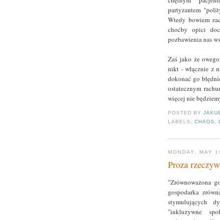
chętnym pacjen
partyzantem "polit
Wtedy bowiem zach
choćby opici doc
pozbawienia nas ws
Zaś jako że owego
nikt - włącznie z 
dokonać go błędni
ostatecznym rachun
więcej nie będziemy
POSTED BY
JAKU
LABELS:
CHAOS
,
MONDAY, MAY 1
Proza rzeczyw
"Zrównoważona gos
gospodarka zrówna
stymulujących dy
"inkluzywne spo