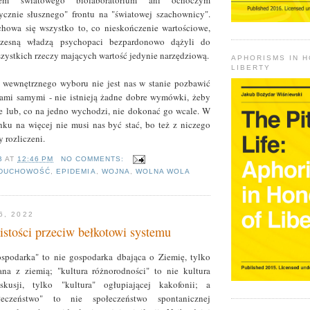
tem światowego biolaboratorium ani ochoczym
ycznie słusznego" frontu na "światowej szachownicy".
owa się wszystko to, co nieskończenie wartościowe,
zesną władzą psychopaci bezpardonowo dążyli do
zystkich rzeczy mających wartość jedynie narzędziową.
APHORISMS IN 
LIBERTY
 wewnętrznego wyboru nie jest nas w stanie pozbawić
nami samymi - nie istnieją żadne dobre wymówki, żeby
e lub, co na jedno wychodzi, nie dokonać go wcale. W
ku na więcej nie musi nas być stać, bo też z niczego
 rozliczeni.
B
AT
12:46 PM
NO COMMENTS:
DUCHOWOŚĆ
,
EPIDEMIA
,
WOJNA
,
WOLNA WOLA
6, 2022
istości przeciw bełkotowi systemu
podarka" to nie gospodarka dbająca o Ziemię, tylko
na z ziemią; "kultura różnorodności" to nie kultura
skusji, tylko "kultura" ogłupiającej kakofonii; a
łeczeństwo" to nie społeczeństwo spontanicznej