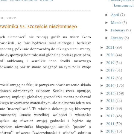
konsumenci 
April
(7)
►
10, 2022
March
(5)
►
ewolnika vs. szczęście niezłomnego
February
(9)
►
ych ciemności" nie rzucają gróźb na wiatr: skoro
January
(6)
►
bwieścili, że "nie będziesz miał niczego i będziesz
2021
(89)
►
e spoczną, póki nie doprowadzą do takiego stanu rzeczy.
 do dyspozycji kontrolę nad globalną podażą pieniądza,
2020
(44)
►
broń nuklearną i wszelkie inne środki masowego
2019
(34)
►
ydowanie są oni w stanie osiągnąć na tym polu swoje
2018
(31)
►
2017
(83)
►
rócić uwagę na fakt, iż powyższe obwieszczenie składa
2016
(175)
►
dniczo odmiennych członów. Ściślej rzecz ujmując,
2015
(159)
►
owanej implozji globalnej gospodarki można pozbawić
2014
(44)
►
tkiego w wymiarze materialnym, ale nie można ich w ten
2013
(39)
nie "uszczęśliwić". Tu właśnie dokonuje się kluczowy
►
ymuszonej utracie wszelkiej wolności i własności
2012
(48)
►
ędzie się również swojej godności i będzie się
2011
(59)
►
częściem niewolnika błagającego swoich "panów" o
2010
(13)
►
eństwo", wówczas "zwierzchności i władze" odniosą