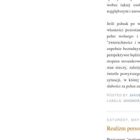
wobec takiej oso
najgłębszym i nieo
Jeśli jednak po w
własności pozosta
pełni wolnego i 
"zwierzchności i 
zupełnie bezradnym
perspektywie będzi
stopniu stosunkow
stan rzeczy, zale
świetle powyższeg
sytuacji, w które
słabości za pełen 
POSTED BY
JAKU
LABELS:
GODNOŚ
SATURDAY, MAY
Realizm person
Przejawem "realiz