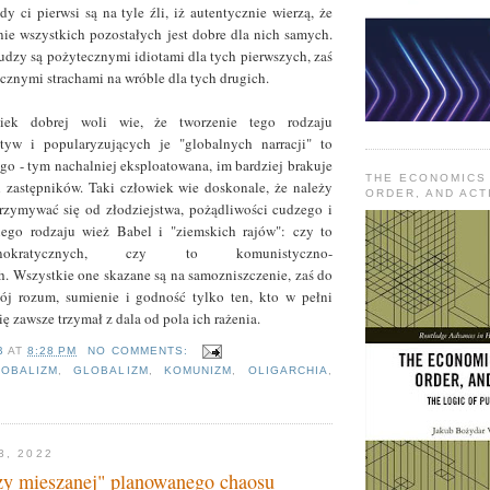
y ci pierwsi są na tyle źli, iż autentycznie wierzą, że
e wszystkich pozostałych jest dobre dla nich samych.
rudzy są pożytecznymi idiotami dla tych pierwszych, zaś
ecznymi strachami na wróble dla tych drugich.
iek dobrej woli wie, że tworzenie tego rodzaju
atyw i popularyzujących je "globalnych narracji" to
ego - tym nachalniej eksploatowana, im bardziej brakuje
THE ECONOMICS
 zastępników. Taki człowiek wie doskonale, że należy
ORDER, AND ACT
zymywać się od złodziejstwa, pożądliwości cudzego i
ego rodzaju wież Babel i "ziemskich rajów": czy to
-technokratycznych, czy to komunistyczno-
. Wszystkie one skazane są na samozniszczenie, zaś do
j rozum, sumienie i godność tylko ten, kto w pełni
ę zawsze trzymał z dala od pola ich rażenia.
B
AT
8:28 PM
NO COMMENTS:
OBALIZM
,
GLOBALIZM
,
KOMUNIZM
,
OLIGARCHIA
,
E
3, 2022
zy mieszanej" planowanego chaosu