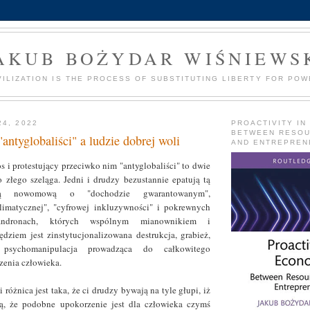
AKUB BOŻYDAR WIŚNIEWS
VILIZATION IS THE PROCESS OF SUBSTITUTING LIBERTY FOR POW
24, 2022
PROACTIVITY IN
BETWEEN RESO
"antyglobaliści" a ludzie dobrej woli
AND ENTREPREN
s i protestujący przeciwko nim "antyglobaliści" to dwie
 złego szeląga. Jedni i drudzy bezustannie epatują tą
wą nowomową o "dochodzie gwarantowanym",
klimatycznej", "cyfrowej inkluzywności" i pokrewnych
 andronach, których wspólnym mianownikiem i
ziem jest zinstytucjonalizowana destrukcja, grabież,
 psychomanipulacja prowadząca do całkowitego
enia człowieka.
różnica jest taka, że ci drudzy bywają na tyle głupi, iż
zą, że podobne upokorzenie jest dla człowieka czymś