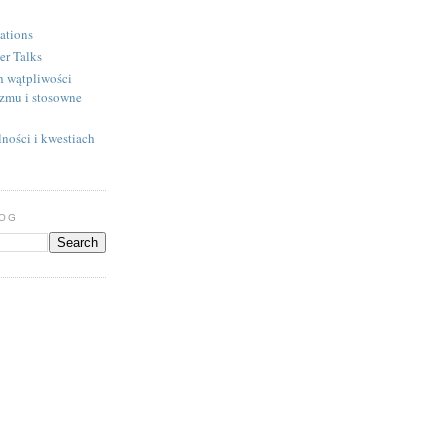
ations
er Talks
h wątpliwości
izmu i stosowne
ności i kwestiach
LOG