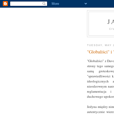
J
CI
TUESDAY, MAY 
"Globaliści" i 
"Globaliści" z Davo
strony tego samego
samą grotesko
"sprawiedliwości 
ideologicznych
nieodzownym narzęd
reglamentacja i
duchowego upokorz
Jedyna między nimi 
autentycznie wier