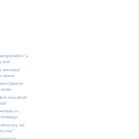
"antyglobaliści" a
j woli
y mieszanej"
o chaosu
stości przeciw
ystemu
dków wszystkich
iemi"
ewolnika vs.
iezłomnego
alistyczny, nie
lityczny"
pekulanci,