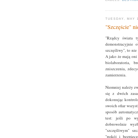
TUESDAY, MAY 
"Szczęście" ni
"Rządcy świata t
demonstracyjnie o
szczęśliwy", to ni
A jako że mają oni
biolaboratoria, 
zniszczenia, zdec
zamierzenia.
Niemniej należy zw
się z dwóch zasa
dokonując kontrol
swoich ofiar wszys
sposób automatycz
test: jeśli po w
dobrowolnie wyzb
"szczęśliwym" sz
"pokój i bezpiecz