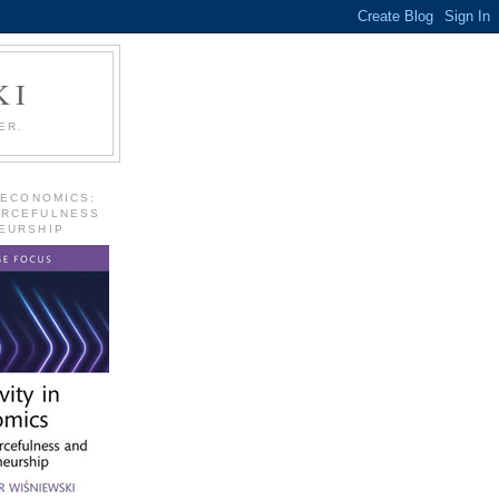
KI
ER.
 ECONOMICS:
URCEFULNESS
EURSHIP