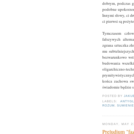
dobrym, podczas gd
podobne upokorzeni
Innymi słowy, ci d
ci pierwsi są pożyt
Tymczasem człow
fałszywych altern
zgrana sztuczka zł
mu subtelniejszych
bezwarunkowo wstr
budowania wszelki
oligarchiczno
prymitywistycznych
końca zachowa swó
świadomie będzie si
POSTED BY
JAKU
LABELS:
ANTYGL
ROZUM
,
SUMIENI
MONDAY, MAY 2
Preludium "fa