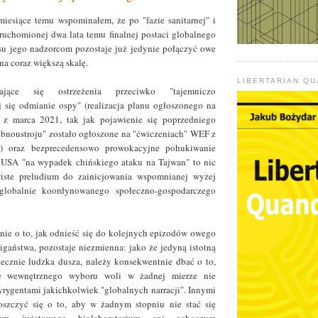
iesiące temu wspominałem, że po "fazie sanitarnej" i
 uruchomionej dwa lata temu finalnej postaci globalnego
u jego nadzorcom pozostaje już jedynie połączyć owe
 na coraz większą skalę.
LIBERTARIAN Q
lające się ostrzeżenia przeciwko "tajemniczo
ej się odmianie ospy" (realizacja planu ogłoszonego na
 z marca 2021, tak jak pojawienie się poprzedniego
bnoustroju" zostało ogłoszone na "ćwiczeniach" WEF z
9) oraz bezprecedensowo prowokacyjne pohukiwanie
u USA "na wypadek chińskiego ataku na Tajwan" to nic
iste preludium do zainicjowania wspomnianej wyżej
 globalnie koordynowanego społeczno-gospodarczego
ie o to, jak odnieść się do kolejnych epizodów owego
igaństwa, pozostaje niezmienna: jako że jedyną istotną
atecznie ludzka dusza, należy konsekwentnie dbać o to,
e wewnętrznego wyboru woli w żadnej mierze nie
rygentami jakichkolwiek "globalnych narracji". Innymi
roszczyć się o to, aby w żadnym stopniu nie stać się