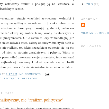
by ostateczny triumf i posiądą ją na własność w
2009
(12)
►
dwołalnym sensie.
ymuszonej utracie wszelkiej zewnętrznej wolności i
ABOUT ME
nie się szczęśliwym szczęściem człowieka mimo to w
niezłomnie broniącego swojej godności, wówczas
władze" okażą się wobec takiej osoby ostatecznymi i
VIEW MY COMPLET
i przegrańcami. O ile zatem to, czy w nieodległej już
e się cokolwiek mieć, zależy od indywidualnych osób w
FOLLOWERS
o niewielkim, to, jakim szczęściem odpowie się na ów
ży od nich w stopniu zasadniczym i pełnym. Warto w
o przemyśleć zawczasu swoje priorytety, żeby uniknąć
j najbardziej bezcenny konkret sprzeda się w chwili
zestaw pozorów - równie nieświadomie, co nieodwołalnie.
B
AT
3:47 PM
NO COMMENTS:
Ć
,
SZCZĘŚCIE
,
WŁASNOŚĆ
 7, 2022
alistyczny, nie "realizm polityczny"
mu" nie jest bezwzględne zastąpienie rozumowania w