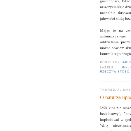
gościnności, tylko
niszczycielskie dzi
nachalnie forsow
jałowości służą b
Mając to na uwad
automatycznego 
oddzielania prozy
można bowiem skute
kontroli tego drugi
POSTED BY
JAKU
LABELS:
INKL
RZECZYWISTOŚĆ
THURSDAY, MAY
O naturze upa
Jeśli ktoś nie moż
bezklasowy", "no
implodował w spek
"elity" nieustan