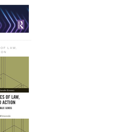
 OF LAW,
ION