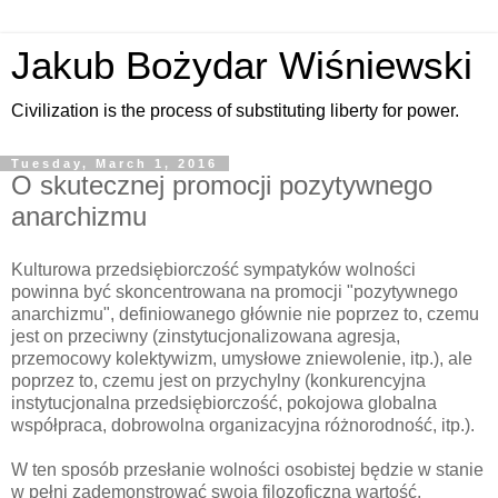
Jakub Bożydar Wiśniewski
Civilization is the process of substituting liberty for power.
Tuesday, March 1, 2016
O skutecznej promocji pozytywnego
anarchizmu
Kulturowa przedsiębiorczość sympatyków wolności
powinna być skoncentrowana na promocji "pozytywnego
anarchizmu", definiowanego głównie nie poprzez to, czemu
jest on przeciwny (zinstytucjonalizowana agresja,
przemocowy kolektywizm, umysłowe zniewolenie, itp.), ale
poprzez to, czemu jest on przychylny (konkurencyjna
instytucjonalna przedsiębiorczość, pokojowa globalna
współpraca, dobrowolna organizacyjna różnorodność, itp.).
W ten sposób przesłanie wolności osobistej będzie w stanie
w pełni zademonstrować swoją filozoficzną wartość,