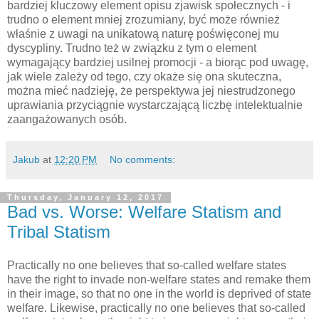
bardziej kluczowy element opisu zjawisk społecznych - i
trudno o element mniej zrozumiany, być może również
właśnie z uwagi na unikatową naturę poświęconej mu
dyscypliny. Trudno też w związku z tym o element
wymagający bardziej usilnej promocji - a biorąc pod uwagę,
jak wiele zależy od tego, czy okaże się ona skuteczna,
można mieć nadzieję, że perspektywa jej niestrudzonego
uprawiania przyciągnie wystarczającą liczbę intelektualnie
zaangażowanych osób.
Jakub
at
12:20 PM
No comments:
Thursday, January 12, 2017
Bad vs. Worse: Welfare Statism and
Tribal Statism
Practically no one believes that so-called welfare states
have the right to invade non-welfare states and remake them
in their image, so that no one in the world is deprived of state
welfare. Likewise, practically no one believes that so-called