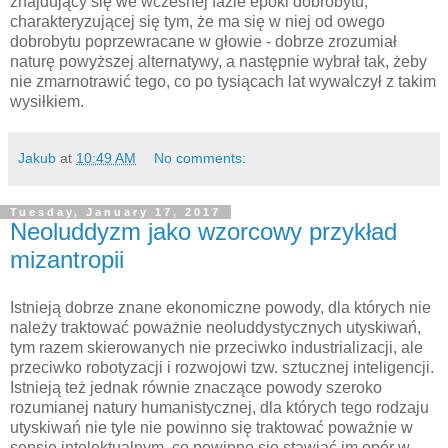
znajdujący się we wczesnej fazie epoki dobrobytu,
charakteryzującej się tym, że ma się w niej od owego
dobrobytu poprzewracane w głowie - dobrze zrozumiał
naturę powyższej alternatywy, a następnie wybrał tak, żeby
nie zmarnotrawić tego, co po tysiącach lat wywalczył z takim
wysiłkiem.
Jakub
at
10:49 AM
No comments:
Tuesday, January 17, 2017
Neoluddyzm jako wzorcowy przykład
mizantropii
Istnieją dobrze znane ekonomiczne powody, dla których nie
należy traktować poważnie neoluddystycznych utyskiwań,
tym razem skierowanych nie przeciwko industrializacji, ale
przeciwko robotyzacji i rozwojowi tzw. sztucznej inteligencji.
Istnieją też jednak równie znaczące powody szeroko
rozumianej natury humanistycznej, dla których tego rodzaju
utyskiwań nie tyle nie powinno się traktować poważnie w
sensie intelektualnym, co powinno się stawiać im opór w