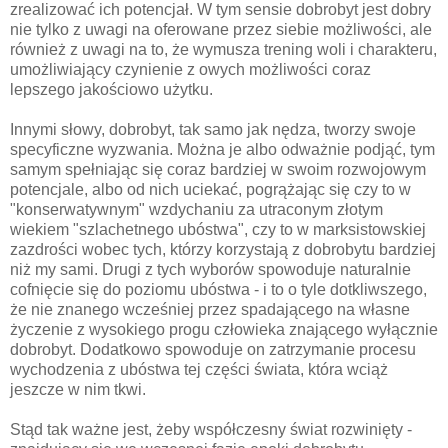
zrealizować ich potencjał. W tym sensie dobrobyt jest dobry
nie tylko z uwagi na oferowane przez siebie możliwości, ale
również z uwagi na to, że wymusza trening woli i charakteru,
umożliwiający czynienie z owych możliwości coraz
lepszego jakościowo użytku.
Innymi słowy, dobrobyt, tak samo jak nędza, tworzy swoje
specyficzne wyzwania. Można je albo odważnie podjąć, tym
samym spełniając się coraz bardziej w swoim rozwojowym
potencjale, albo od nich uciekać, pogrążając się czy to w
"konserwatywnym" wzdychaniu za utraconym złotym
wiekiem "szlachetnego ubóstwa", czy to w marksistowskiej
zazdrości wobec tych, którzy korzystają z dobrobytu bardziej
niż my sami. Drugi z tych wyborów spowoduje naturalnie
cofnięcie się do poziomu ubóstwa - i to o tyle dotkliwszego,
że nie znanego wcześniej przez spadającego na własne
życzenie z wysokiego progu człowieka znającego wyłącznie
dobrobyt. Dodatkowo spowoduje on zatrzymanie procesu
wychodzenia z ubóstwa tej części świata, która wciąż
jeszcze w nim tkwi.
Stąd tak ważne jest, żeby współczesny świat rozwinięty -