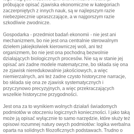
próbujące opisać zjawiska ekonomiczne w kategoriach
zaczerpniętych z innych nauk, są w najlepszym razie
niebezpiecznie upraszczające, a w najgorszym razie
szkodliwie zwodnicze.
Gospodarka - przedmiot badań ekonomii - nie jest ani
mechanizmem, bo nie jest ona centralnie sterowalnym
dziełem jakiejkolwiek kierowniczej woli, ani też
organizmem, bo nie jest ona pochodną bezwolnie
działających biologicznych procesów. Nie są w stanie jej
opisać ani żadne modele matematyczne, bo składa się ona
ze zjawisk nieredukowalnie jakościowych, a więc
niemierzalnych, ani też żadne czysto historyczne narracje,
bo składa się ona ze zjawisk systematycznych i
przyczynowo precyzyjnych, a więc przekraczających
wszelkie historyczne przygodności.
Jest ona za to wynikiem wolnych działań świadomych
podmiotów w otoczeniu logicznych konieczności. I jako taką
może ją opisać wyłącznie to samo narzędzie, które służy też
opisowi rozumnej natury owych podmiotów: logika werbalna
oparta na solidnych filozoficznych podstawach. Trudno o