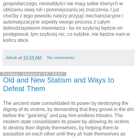
gospodarczego, neoluddyści nie mają sobie równych w
ubliżaniu owej roli i pomniejszaniu jej znaczenia. I już
choćby z tego powodu należy przyjąć mechanizacyjne i
automatyzacyjne aspekty owego procesu z całym
dobrodziejstwem inwentarza - bo im szybciej będzie on
postępował, tym szybciej nic, co ludzkie, nie będzie nam w
końcu obce.
Jakub
at
10:59 AM
No comments:
Friday, January 13, 2017
Old and New Statism and Ways to
Defeat Them
The ancient state consolidated its power by destroying the
dignity of its victims, by demanding that they grovel in the dirt
before the "god-king" and pay him endless tributes. The
modern state consolidates its power by allowing its victims
to destroy their dignity themselves, by helping them to
parasitize on each other until they all hate themselves as