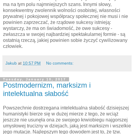
ma na tym polu najmniejszych szans. Innymi słowy,
konsekwentny zwolennik wolności osobistej, własności
prywatnej i pokojowej współpracy społecznej nie musi i nie
powinien zaprzeczać, że rządowe sukcesy istnieją:
wystarczy, że ma on świadomość, że owe sukcesy -
zwłaszcza w swojej najbardziej spektakularnej formie - są
ostatnią rzeczą, jakiej powinien sobie życzyć cywilizowany
człowiek.
Jakub
at
10:57 PM
No comments:
Tuesday, January 10, 2017
Postmodernizm, marksizm i
intelektualna słabość
Powszechnie dostrzegana intelektualna słabość dzisiejszej
humanistyki bierze się w dużej mierze z tego, że wciąż
jeszcze nie usunęła ona ze swojego krwiobiegu najgorszej
umysłowej trucizny w dziejach, jaką jest marksizm i wszelkie
jego mutacje. Najlepszym tego dowodem jest to, że tzw.