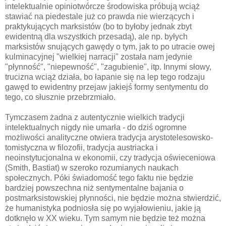
intelektualnie opiniotwórcze środowiska próbują wciąż
stawiać na piedestale już co prawda nie wierzących i
praktykujących marksistów (bo to byłoby jednak zbyt
ewidentną dla wszystkich przesadą), ale np. byłych
marksistów snujących gawędy o tym, jak to po utracie owej
kulminacyjnej "wielkiej narracji" została nam jedynie
"płynność", "niepewność", "zagubienie", itp. Innymi słowy,
trucizna wciąż działa, bo łapanie się na lep tego rodzaju
gawęd to ewidentny przejaw jakiejś formy sentymentu do
tego, co słusznie przebrzmiało.
Tymczasem żadna z autentycznie wielkich tradycji
intelektualnych nigdy nie umarła - do dziś ogromne
możliwości analityczne otwiera tradycja arystotelesowsko-
tomistyczna w filozofii, tradycja austriacka i
neoinstytucjonalna w ekonomii, czy tradycja oświeceniowa
(Smith, Bastiat) w szeroko rozumianych naukach
społecznych. Póki świadomość tego faktu nie będzie
bardziej powszechna niż sentymentalne bajania o
postmarksistowskiej płynności, nie będzie można stwierdzić,
że humanistyka podniosła się po wyjałowieniu, jakie ją
dotknęło w XX wieku. Tym samym nie będzie też można