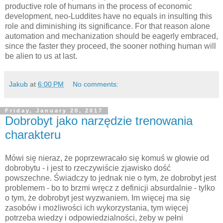
productive role of humans in the process of economic
development, neo-Luddites have no equals in insulting this
role and diminishing its significance. For that reason alone
automation and mechanization should be eagerly embraced,
since the faster they proceed, the sooner nothing human will
be alien to us at last.
Jakub
at
6:00 PM
No comments:
Friday, January 20, 2017
Dobrobyt jako narzędzie trenowania
charakteru
Mówi się nieraz, że poprzewracało się komuś w głowie od
dobrobytu - i jest to rzeczywiście zjawisko dość
powszechne. Świadczy to jednak nie o tym, że dobrobyt jest
problemem - bo to brzmi wręcz z definicji absurdalnie - tylko
o tym, że dobrobyt jest wyzwaniem. Im więcej ma się
zasobów i możliwości ich wykorzystania, tym więcej
potrzeba wiedzy i odpowiedzialności, żeby w pełni