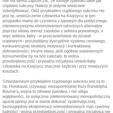
Nie ma sensu zaprzeczać, że istnieje zjawisko takie jak
rządowe sukcesy. Należy je jedynie właściwie
zidentyfikować. Otóż przykładem rządowego sukcesu nie
jest np. umieszczenie człowieka na Księżycu: w tym
przypadku mamy do czynienia z typowym dla politycznego
interwencjonizmu eliminowaniem odnośnych alternatyw
poprzez siłowy drenaż zasobów z sektora prywatnego, a
więc sektora, który - w przeciwieństwie do działań
rządowych - jest poddany dyscyplinie systemu cenowego,
konkurencyjnej struktury motywacji i kontraktowej
dobrowolności. Innymi słowy, jeśli ogółowi suwerennych
konsumentów by na tym zależało, to wolna
przedsiębiorczość i prywatna inicjatywa umieściłaby
człowieka na Księżycu znacznie szybciej i przy mniejszych
kosztach.
Sztandarowym przykładem rządowego sukcesu jest za to
np. Holokaust. Używając niezapomnianej frazy Randolpha
Bourne'a, wojna to zdrowie państwa, i nie ulega
wątpliwości, że wyłącznie zdeterminowany monopolistyczny
aparat opresji jest w stanie dokonać systematycznej,
bezwzględnej eksterminacji wielomilionowych mas cywilnej
ludności - wolna przedsiębiorczość i prywatna inicjatywa nie