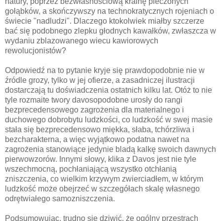
natury, poprzez bezwłasnościową krainę pieczonych
gołąbków, a skończywszy na technokratycznych rojeniach o
świecie "nadludzi". Dlaczego ktokolwiek miałby szczerze
bać się podobnego zlepku głodnych kawałków, zwłaszcza w
wydaniu zblazowanego wiecu kawiorowych
rewolucjonistów?
Odpowiedź na to pytanie kryje się prawdopodobnie nie w
źródle grozy, tylko w jej ofierze, a zasadniczej ilustracji
dostarczają tu doświadczenia ostatnich kilku lat. Otóż to nie
tyle rozmaite twory davosopodobne urosły do rangi
bezprecedensowego zagrożenia dla materialnego i
duchowego dobrobytu ludzkości, co ludzkość w swej masie
stała się bezprecedensowo miękka, słaba, tchórzliwa i
bezcharakterna, a więc wyjątkowo podatna nawet na
zagrożenia stanowiące jedynie bladą kalkę swoich dawnych
pierwowzorów. Innymi słowy, klika z Davos jest nie tyle
wszechmocną, pochłaniającą wszystko otchłanią
zniszczenia, co wielkim krzywym zwierciadłem, w którym
ludzkość może obejrzeć w szczegółach skalę własnego
odrętwiałego samozniszczenia.
Podsumowując, trudno się dziwić, że ogólny przestrach