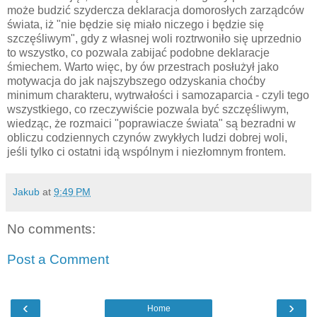
może budzić szydercza deklaracja domorosłych zarządców
świata, iż "nie będzie się miało niczego i będzie się
szczęśliwym", gdy z własnej woli roztrwoniło się uprzednio
to wszystko, co pozwala zabijać podobne deklaracje
śmiechem. Warto więc, by ów przestrach posłużył jako
motywacja do jak najszybszego odzyskania choćby
minimum charakteru, wytrwałości i samozaparcia - czyli tego
wszystkiego, co rzeczywiście pozwala być szczęśliwym,
wiedząc, że rozmaici "poprawiacze świata" są bezradni w
obliczu codziennych czynów zwykłych ludzi dobrej woli,
jeśli tylko ci ostatni idą wspólnym i niezłomnym frontem.
Jakub
at
9:49 PM
No comments:
Post a Comment
‹
›
Home