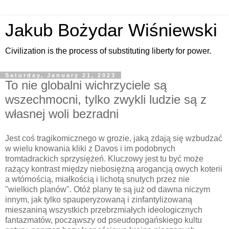
Jakub Bożydar Wiśniewski
Civilization is the process of substituting liberty for power.
Saturday, January 21, 2023
To nie globalni wichrzyciele są
wszechmocni, tylko zwykli ludzie są z
własnej woli bezradni
Jest coś tragikomicznego w grozie, jaką zdają się wzbudzać
w wielu knowania kliki z Davos i im podobnych
tromtadrackich sprzysiężeń. Kluczowy jest tu być może
rażący kontrast między niebosiężną arogancją owych koterii
a wtórnością, miałkością i lichotą snutych przez nie
"wielkich planów". Otóż plany te są już od dawna niczym
innym, jak tylko spauperyzowaną i zinfantylizowaną
mieszaniną wszystkich przebrzmiałych ideologicznych
fantazmatów, począwszy od pseudopogańskiego kultu