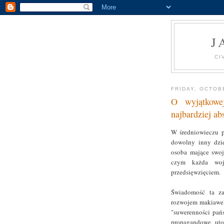
J
CI
FRIDAY, OCTOB
O wyjątkowe
najbardziej ab
W średniowieczu p
dowolny inny dzie
osoba mające swoj
czym każda wojn
przedsięwzięciem.
Świadomość ta za
rozwojem makiaweli
"suwerenności pań
propagandowe uto