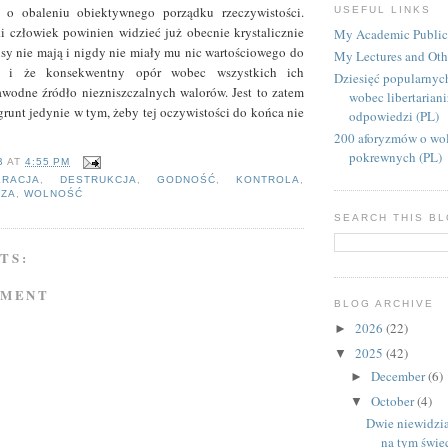
 o obaleniu obiektywnego porządku rzeczywistości.
USEFUL LINKS
 człowiek powinien widzieć już obecnie krystalicznie
My Academic Public
usy nie mają i nigdy nie miały mu nic wartościowego do
My Lectures and Oth
- i że konsekwentny opór wobec wszystkich ich
Dziesięć popularnyc
wodne źródło niezniszczalnych walorów. Jest to zatem
wobec libertarian
grunt jedynie w tym, żeby tej oczywistości do końca nie
odpowiedzi (PL)
200 aforyzmów o wol
pokrewnych (PL)
B
AT
4:55 PM
KRACJA
,
DESTRUKCJA
,
GODNOŚĆ
,
KONTROLA
,
DZA
,
WOLNOŚĆ
SEARCH THIS B
TS:
MMENT
BLOG ARCHIVE
2026
(22)
►
2025
(42)
▼
December
(6)
►
October
(4)
▼
Dwie niewidzia
na tym świe