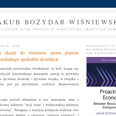
AKUB BOŻYDAR WIŚNIEWS
VILIZATION IS THE PROCESS OF SUBSTITUTING LIBERTY FOR POW
ER 10, 2025
PROACTIVITY IN
BETWEEN RESO
j okazji do stawienia oporu planom
AND ENTREPREN
surdalnego spektaklu destrukcji
anowała powszechna świadomość, że król, książę czy
rżyciel terytorialnego monopolu opresji to prywatna
e prywatne dochody i prywatne wojska, w związku z
a jest jej prywatnym, osobiście finansowanym
częła powoli obumierać w tzw. renesansie, wraz z
cznej doktryny "racji stanu" i bodinowskiej doktryny
stwowej". Następnie z każdym kolejnym wiekiem owo
żsamianie władzy z emanacją "interesu ogólnego" i