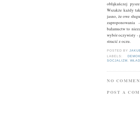
obłąkańczej pysze
Wszakże każdy taki
jasno, że owe sług
zaproponowania 
bałamuctw to nieza
wybór oczywisty - 
stracić z oczu.
POSTED BY
JAKU
LABELS:
DEMO
SOCJALIZM
,
WŁA
NO COMMEN
POST A CO