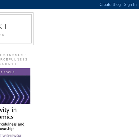
KI
ER.
 ECONOMICS:
URCEFULNESS
EURSHIP