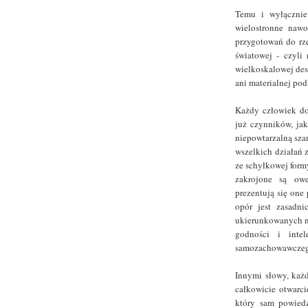
Temu i wyłącznie
wielostronne naw
przygotowań do rz
światowej - czyli
wielkoskalowej des
ani materialnej po
Każdy człowiek dob
już czynników, ja
niepowtarzalną sza
wszelkich działań 
ze schyłkowej form
zakrojone są owe
prezentują się one
opór jest zasadn
ukierunkowanych na
godności i intel
samozachowawczeg
Innymi słowy, każ
całkowicie otwarc
który sam powiedz