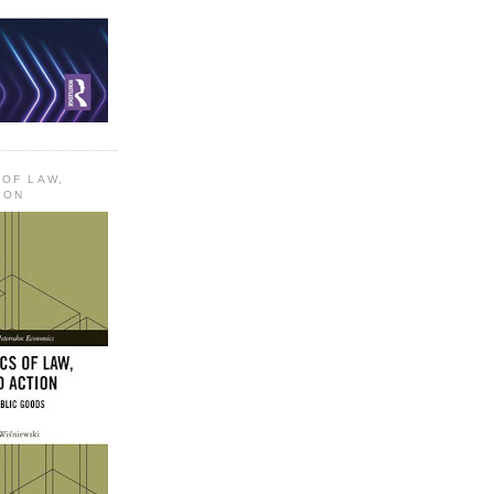
 OF LAW,
ION