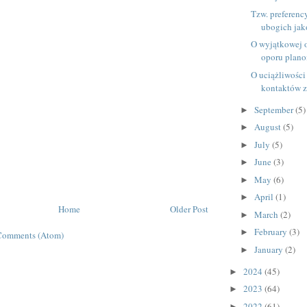
Tzw. preferenc
ubogich jako
O wyjątkowej o
oporu plano
O uciążliwośc
kontaktów z
September
(5)
►
August
(5)
►
July
(5)
►
June
(3)
►
May
(6)
►
April
(1)
►
Home
Older Post
March
(2)
►
February
(3)
►
Comments (Atom)
January
(2)
►
2024
(45)
►
2023
(64)
►
2022
(61)
►