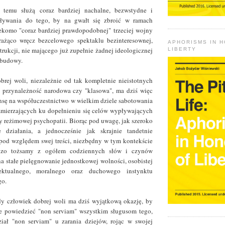
 temu służą coraz bardziej nachalne, bezwstydne i
oływania do tego, by na gwałt się zbroić w ramach
ekomo "coraz bardziej prawdopodobnej" trzeciej wojny
 rażąco wręcz bezcelowego spektaklu bezinteresownej,
APHORISMS IN 
trukcji, nie mającego już zupełnie żadnej ideologicznej
LIBERTY
dbudowy.
rej woli, niezależnie od tak kompletnie nieistotnych
k przynależność narodowa czy "klasowa", ma dziś więc
nsę na współuczestnictwo w wielkim dziele sabotowania
zmierzających ku dopełnieniu się celów wypływających
y reżimowej psychopatii. Biorąc pod uwagę, jak szeroko
 działania, a jednocześnie jak skrajnie tandetnie
 pod względem swej treści, niezbędny w tym kontekście
iczo tożsamy z ogółem codziennych słów i czynów
 stałe pielęgnowanie jednostkowej wolności, osobistej
ektualnego, moralnego oraz duchowego instynktu
o.
dy człowiek dobrej woli ma dziś wyjątkową okazję, by
ie powiedzieć "non serviam" wszystkim sługusom tego,
iał "non serviam" u zarania dziejów, rojąc w swojej