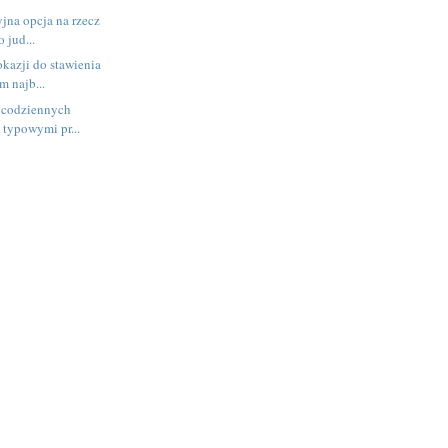
yjna opcja na rzecz
 jud...
kazji do stawienia
m najb...
i codziennych
 typowymi pr...