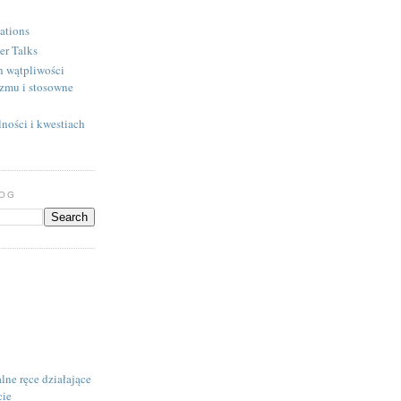
ations
er Talks
h wątpliwości
izmu i stosowne
ności i kwestiach
LOG
lne ręce działające
cie