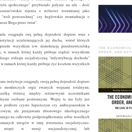
ytu społecznego" przybierało jedynie na sile - dość
sseau'owskie rojenia o wolności rozumianej jako
 "woli powszechnej" czy heglowskie tromtadracje o
rszu Boga przez świat".
nda osiągnęła swą pełną dojrzałość dopiero wraz z
nstytucji ucieleśniających jej ducha, wśród których
rzede wszystkim tzw. demokrację przedstawicielską
THE ECONOMICS
ję, w ramach której każdy próbuje rządzić wszystkimi
ORDER, AND ACT
kiego rodzaju socjalistyczną "redystrybucję dochodu"
ę, w ramach której każdy próbuje żyć kosztem wszystkich
ne instytucje osiągnęły swoją pełną dojrzałość dopiero
 morderczych orgii zwanych wojnami totalnymi,
zelką różnicę między reżimowymi uczestnikami
ilnymi osobami postronnymi. Wojny te nie były już
 o podłożu czysto łupieżczym czy ambicjonerskim w
kowym, ale przejawami zbiorowego ideologicznego
nego na całkowite podporządkowanie sobie wszelkich
umanych wrogów w imię stworzenia socjalistyczno-
nej utopii w wersji nacjonalistycznej lub