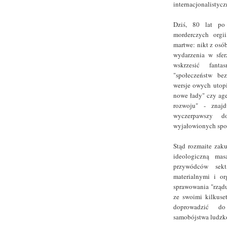
internacjonalistycz
Dziś, 80 lat po 
morderczych orgii
martwe: nikt z osó
wydarzenia w sfer
wskrzesić fanta
"społeczeństw be
wersje owych utopi
nowe łady" czy ag
rozwoju" - znaj
wyczerpawszy 
wyjałowionych spo
Stąd rozmaite zak
ideologiczną mas
przywódców sek
materialnymi i or
sprawowania "rządu
ze swoimi kilkuset
doprowadzić do
samobójstwa ludzko