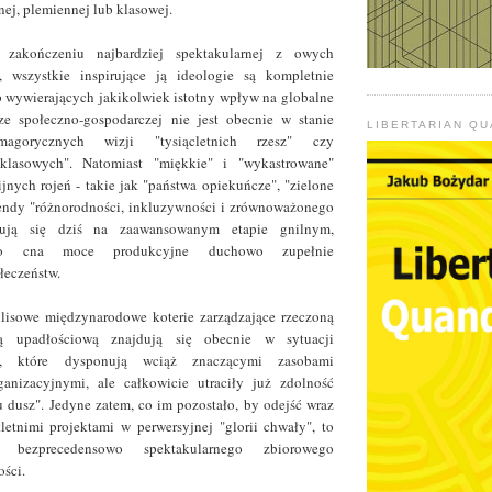
nej, plemiennej lub klasowej.
zakończeniu najbardziej spektakularnej z owych
, wszystkie inspirujące ją ideologie są kompletnie
b wywierających jakikolwiek istotny wpływ na globalne
ze społeczno-gospodarczej nie jest obecnie w stanie
LIBERTARIAN Q
smagorycznych wizji "tysiącletnich rzesz" czy
zklasowych". Natomiast "miękkie" i "wykastrowane"
jnych rojeń - takie jak "państwa opiekuńcze", "zielone
endy "różnorodności, inkluzywności i zrównoważonego
dują się dziś na zaawansowanym etapie gnilnym,
do cna moce produkcyjne duchowo zupełnie
łeczeństw.
ulisowe międzynarodowe koterie zarządzające rzeczoną
ą upadłościową znajdują się obecnie w sytuacji
t, które dysponują wciąż znaczącymi zasobami
ganizacyjnymi, ale całkowicie utraciły już zdolność
 dusz". Jedyne zatem, co im pozostało, by odejść wraz
letnimi projektami w perwersyjnej "glorii chwały", to
 bezprecedensowo spektakularnego zbiorowego
ści.