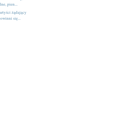
lne, pien...
rtyści żądający
winni się...