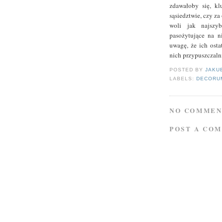
zdawałoby się, kl
sąsiedztwie, czy za
woli jak najszyb
pasożytujące na n
uwagę, że ich osta
nich przypuszczaln
POSTED BY
JAKU
LABELS:
DECORU
NO COMMEN
POST A CO