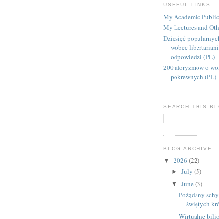
USEFUL LINKS
My Academic Public
My Lectures and Oth
Dziesięć popularnyc
wobec libertarian
odpowiedzi (PL)
200 aforyzmów o wol
pokrewnych (PL)
SEARCH THIS B
BLOG ARCHIVE
2026
(22)
▼
July
(5)
►
June
(3)
▼
Pożądany schy
świętych kr
Wirtualne bili