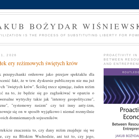
AKUB BOŻYDAR WIŚNIEWS
VILIZATION IS THE PROCESS OF SUBSTITUTING LIBERTY FOR POW
21, 2026
PROACTIVITY IN
BETWEEN RESO
łek ery reżimowych świętych krów
AND ENTREPREN
 przepychanki orderowe jako przejaw spektaklu dla
ocenić fakt, że w tzw. dyskursie publicznym nie ma już
ch "świętych krów". Ściślej rzecz ujmując, żaden reżim
yć na to, że będzie się go zagłaskiwać w oparciu o
wersalne wytrychy takie jak "interesy geopolityczne",
czne", "systemowy rasizm" czy też inny anty-izm,
chowuje się on w sposób wyjątkowo i niemal rozmyślnie
woich domniemanych sojuszników.
ekście znaczenia to, czy dany reżim znajduje się we
e, czy na Bliskim Wschodzie, ani też to, czy jego,