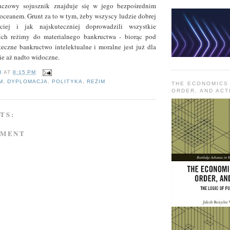
uczowy sojusznik znajduje się w jego bezpośrednim
 oceanem. Grunt za to w tym, żeby wszyscy ludzie dobrej
ciej i jak najskuteczniej doprowadzili wszystkie
ich reżimy do materialnego bankructwa - biorąc pod
teczne bankructwo intelektualne i moralne jest już dla
ie aż nadto widoczne.
B
AT
8:15 PM
M
,
DYPLOMACJA
,
POLITYKA
,
REŻIM
THE ECONOMICS
ORDER, AND ACT
TS:
MMENT