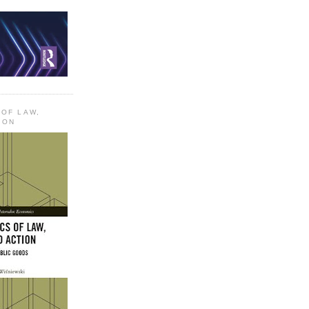
 OF LAW,
ION