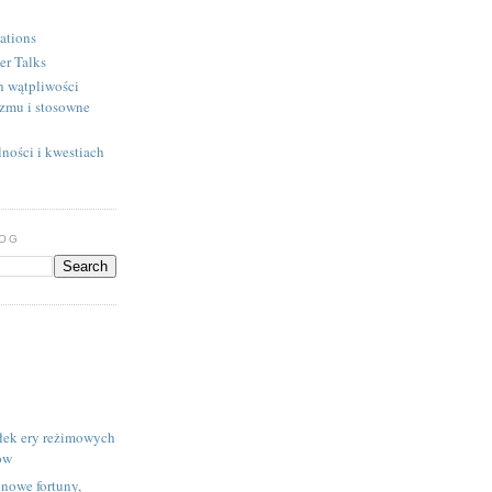
ations
er Talks
h wątpliwości
izmu i stosowne
ności i kwestiach
LOG
łek ery reżimowych
ów
onowe fortuny,