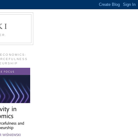
KI
ER.
 ECONOMICS:
URCEFULNESS
EURSHIP