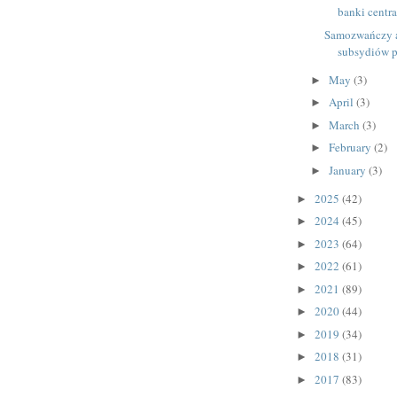
banki centra
Samozwańczy a
subsydiów po
May
(3)
►
April
(3)
►
March
(3)
►
February
(2)
►
January
(3)
►
2025
(42)
►
2024
(45)
►
2023
(64)
►
2022
(61)
►
2021
(89)
►
2020
(44)
►
2019
(34)
►
2018
(31)
►
2017
(83)
►