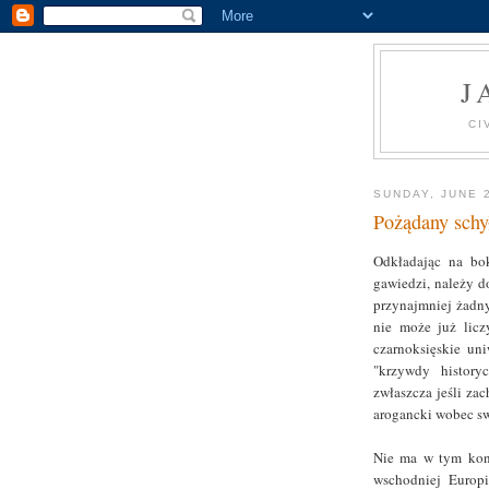
J
CI
SUNDAY, JUNE 
Pożądany schy
Odkładając na bok
gawiedzi, należy d
przynajmniej żadny
nie może już licz
czarnoksięskie uni
"krzywdy history
zwłaszcza jeśli za
arogancki wobec s
Nie ma w tym kont
wschodniej Europi