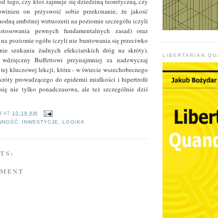
d tego, czy ktoś zajmuje się dziedziną teoretyczną, czy
owinien on przyswoić sobie przekonanie, że jakość
hodną ambitnej wirtuozerii na poziomie szczegółu (czyli
stosowania pewnych fundamentalnych zasad) oraz
 na poziomie ogółu (czyli nie buntowania się przeciwko
e szukania żadnych efekciarskich dróg na skróty).
LIBERTARIAN Q
dzięczny Buffettowi przynajmniej za nadzwyczaj
ę tej kluczowej lekcji, która - w świecie wszechobecnego
króty prowadzącego do epidemii miałkości i hipertrofii
się nie tylko ponadczasowa, ale też szczególnie dziś
B
AT
10:18 AM
WNOŚĆ
,
INWESTYCJE
,
LOGIKA
TS:
MMENT