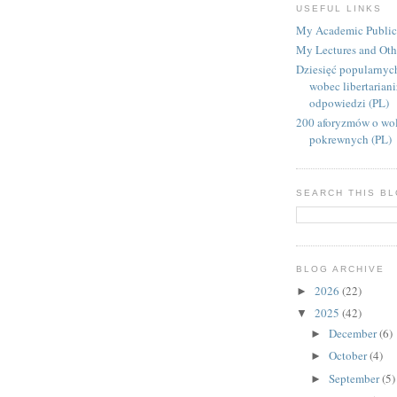
USEFUL LINKS
My Academic Public
My Lectures and Oth
Dziesięć popularnyc
wobec libertarian
odpowiedzi (PL)
200 aforyzmów o wol
pokrewnych (PL)
SEARCH THIS B
BLOG ARCHIVE
2026
(22)
►
2025
(42)
▼
December
(6)
►
October
(4)
►
September
(5)
►