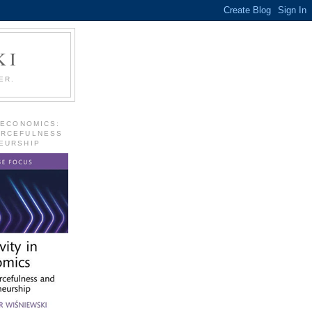
KI
ER.
 ECONOMICS:
URCEFULNESS
EURSHIP