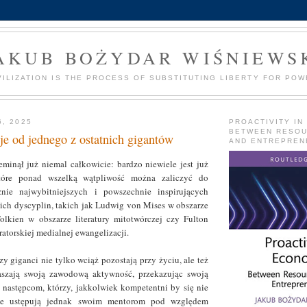
AKUB BOŻYDAR WIŚNIEWS
VILIZATION IS THE PROCESS OF SUBSTITUTING LIBERTY FOR POW
6, 2025
PROACTIVITY IN
BETWEEN RESO
je od jednego z ostatnich gigantów
AND ENTREPREN
minął już niemal całkowicie: bardzo niewiele jest już
tóre ponad wszelką wątpliwość można zaliczyć do
cznie najwybitniejszych i powszechnie inspirujących
oich dyscyplin, takich jak Ludwig von Mises w obszarze
olkien w obszarze literatury mitotwórczej czy Fulton
atorskiej medialnej ewangelizacji.
y giganci nie tylko wciąż pozostają przy życiu, ale też
aszają swoją zawodową aktywność, przekazując swoją
następcom, którzy, jakkolwiek kompetentni by się nie
ie ustępują jednak swoim mentorom pod względem