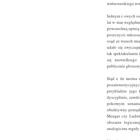
wirtuozerskiego ro
Jednym z owych ost
lat w stan względne
powszechną opinią n
poszczycić sukcesa
osąd ze wszech mi
udało się zwyczaj
tak spektakularnie 
się niewielkiego
publicznie głoszon
Stąd o ile można 
pozainwestycyjny
przykładzie jego 
dyscyplinie, zawdz
pokornym uznanie
obiektywny porządek
Menger czy Ludwi
obszarze logiczne
analogiczne reguły