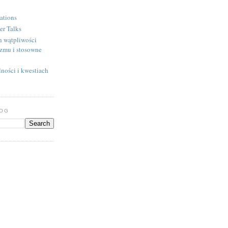
ations
er Talks
h wątpliwości
izmu i stosowne
ności i kwestiach
LOG