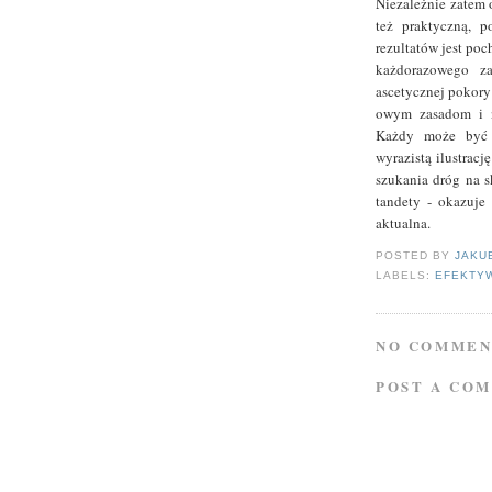
Niezależnie zatem o
też praktyczną, p
rezultatów jest poc
każdorazowego za
ascetycznej pokory
owym zasadom i ni
Każdy może być w
wyrazistą ilustracj
szukania dróg na s
tandety - okazuje 
aktualna.
POSTED BY
JAKU
LABELS:
EFEKTY
NO COMMEN
POST A CO