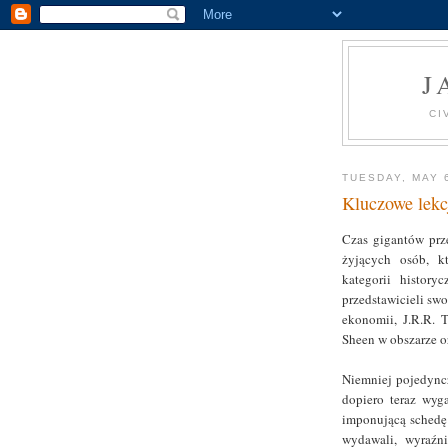
J
CI
TUESDAY, MAY 
Kluczowe lekc
Czas gigantów prze
żyjących osób, k
kategorii history
przedstawicieli sw
ekonomii, J.R.R. T
Sheen w obszarze or
Niemniej pojedyncz
dopiero teraz wyg
imponującą schedę 
wydawali, wyraźn