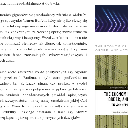
zmachu i niepodrabialnego stylu bycia.
atnich gigantów jest przechodzący właśnie w wieku 94
go spoczynku Warren Buffett, który nie tylko cieszy się
ajwybitniejszego inwestora w historii, ale też może się
mi tak konkretnymi, że rzeczoną opinię można uznać za
ar obiektywny i bezsporny. Wszakże nikomu innemu nie
nie pomnażać pieniędzy tak długo, tak konsekwentnie,
THE ECONOMICS
i w gruncie rzeczy tak prosto w sensie ścisłego trzymania
ORDER, AND ACT
 zbioru łatwo zrozumiałych, zdroworozsądkowych i
ych zasad.
mieć wiele zastrzeżeń co do politycznych czy ogólnie
ch przekonań Buffetta, o tyle warto podkreślić na
kariery, że, jak każdy gigant czy geniusz w swojej
ięcza on swój sukces połączeniu wyjątkowego talentu z
m istnienia ponadczasowych prawideł opisujących
 rzeczywistości - na tej samej zasadzie, na jakiej Carl
g von Mises badali podobne prawidła występujące w
j struktury ludzkiego działania, a Bach czy Mozart
 rządzące logiczną strukturą muzycznych dźwięków.