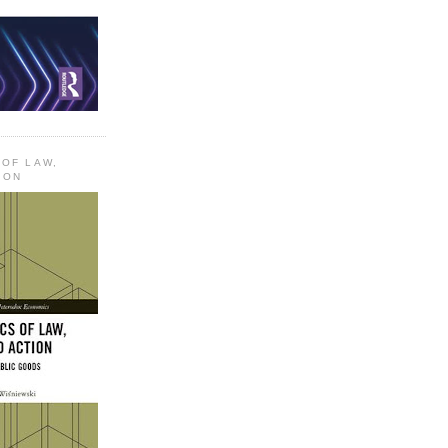
 OF LAW,
ION