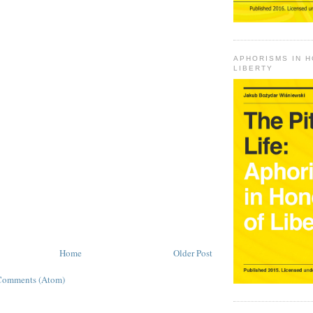
APHORISMS IN 
LIBERTY
Home
Older Post
Comments (Atom)