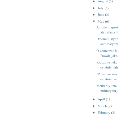
August
(5)
►
July
(5)
►
June
(3)
►
May
(6)
▼
Ani nie rozpust
ale infantyl
Deterministyc
automatyczn
O konieczności
Prawdą jako
Kluczowe lekcj
ostatnich g
"Pomarańczowy
ostatnia rzec
Merkantylizm,
militaryzm j
April
(1)
►
March
(2)
►
February
(3)
►