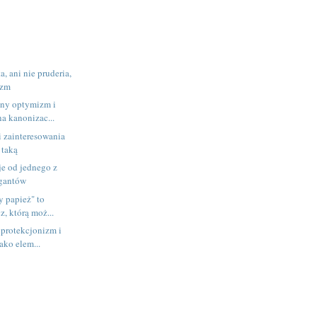
a, ani nie pruderia,
izm
zny optymizm i
a kanonizac...
 zainteresowania
 taką
e od jednego z
igantów
 papież" to
z, którą moż...
 protekcjonizm i
ako elem...