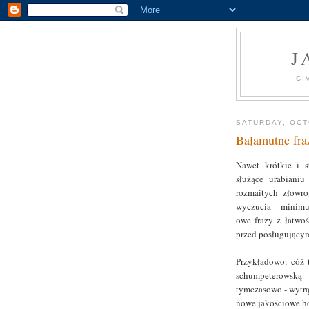
J
CI
SATURDAY, OCT
Bałamutne fra
Nawet krótkie i 
służące urabianiu
rozmaitych złowr
wyczucia - minimu
owe frazy z łatwoś
przed posługującym
Przykładowo: cóż 
schumpeterowską
tymczasowo - wytrą
nowe jakościowe ho