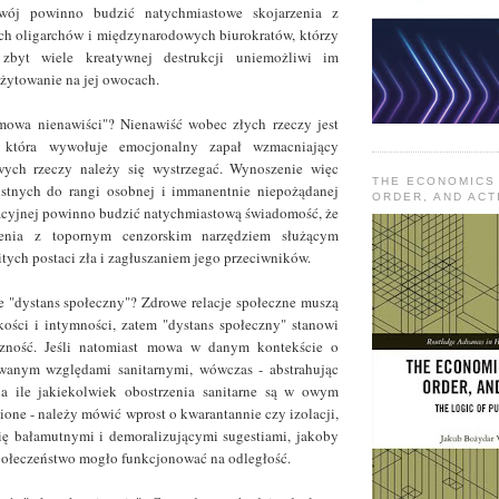
wój powinno budzić natychmiastowe skojarzenia z
ch oligarchów i międzynarodowych biurokratów, którzy
 zbyt wiele kreatywnej destrukcji uniemożliwi im
żytowanie na jej owocach.
"mowa nienawiści"? Nienawiść wobec złych rzeczy jest
, która wywołuje emocjonalny zapał wzmacniający
wych rzeczy należy się wystrzegać. Wynoszenie więc
THE ECONOMICS
istnych do rangi osobnej i immanentnie niepożądanej
ORDER, AND ACT
acyjnej powinno budzić natychmiastową świadomość, że
enia z topornym cenzorskim narzędziem służącym
itych postaci zła i zagłuszaniem jego przeciwników.
ie "dystans społeczny"? Zdrowe relacje społeczne muszą
skości i intymności, zatem "dystans społeczny" stanowi
czność. Jeśli natomiast mowa w danym kontekście o
wanym względami sanitarnymi, wówczas - abstrahując
na ile jakiekolwiek obostrzenia sanitarne są w owym
ione - należy mówić wprost o kwarantannie czy izolacji,
ię bałamutnymi i demoralizującymi sugestiami, jakoby
ołeczeństwo mogło funkcjonować na odległość.