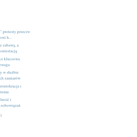
" protesty przeciw
owi h...
z zabawą, a
kontestacją
ko kluczowa
zewaga
y w służbie
ych zamiarów
rontokracja i
stemu
lność i
 zobowiązań
)