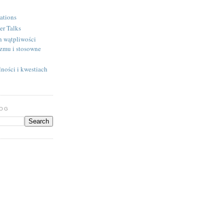
ations
er Talks
h wątpliwości
izmu i stosowne
ności i kwestiach
LOG