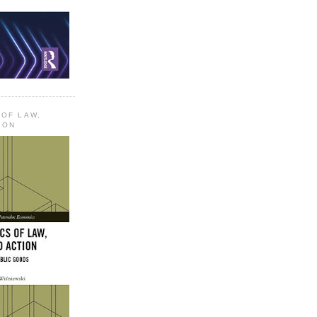
 OF LAW,
ION