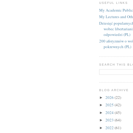
USEFUL LINKS
My Academic Public
My Lectures and Oth
Dziesięć popularnyc
wobec libertarian
odpowiedzi (PL)
200 aforyzmów o wol
pokrewnych (PL)
SEARCH THIS B
BLOG ARCHIVE
2026
(22)
►
2025
(42)
►
2024
(45)
►
2023
(64)
►
2022
(61)
►