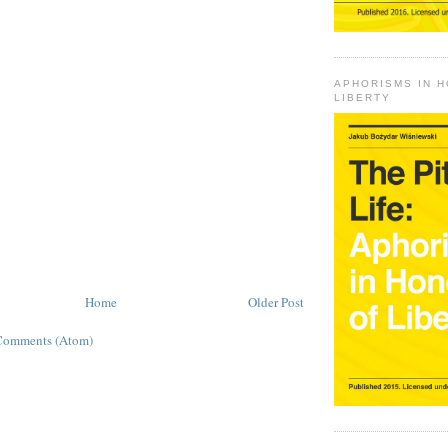
APHORISMS IN 
LIBERTY
Home
Older Post
Comments (Atom)