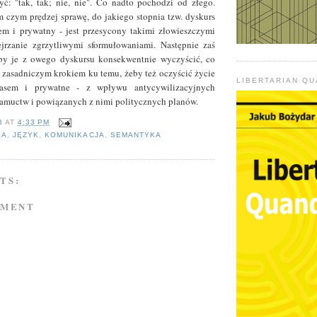
: "tak, tak; nie, nie". Co nadto pochodzi od złego.
 czym prędzej sprawę, do jakiego stopnia tzw. dyskurs
em i prywatny - jest przesycony takimi złowieszczymi
jrzanie zgrzytliwymi sformułowaniami. Następnie zaś
by je z owego dyskursu konsekwentnie wyczyścić, co
 zasadniczym krokiem ku temu, żeby też oczyścić życie
LIBERTARIAN Q
asem i prywatne - z wpływu antycywilizacyjnych
amuctw i powiązanych z nimi politycznych planów.
B
AT
4:33 PM
KA
,
JĘZYK
,
KOMUNIKACJA
,
SEMANTYKA
TS:
MMENT