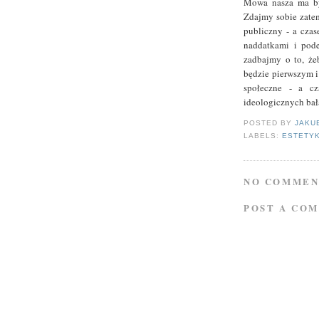
Mowa nasza ma być
Zdajmy sobie zatem
publiczny - a czas
naddatkami i pode
zadbajmy o to, że
będzie pierwszym i
społeczne - a cz
ideologicznych bał
POSTED BY
JAKU
LABELS:
ESTETY
NO COMMEN
POST A CO