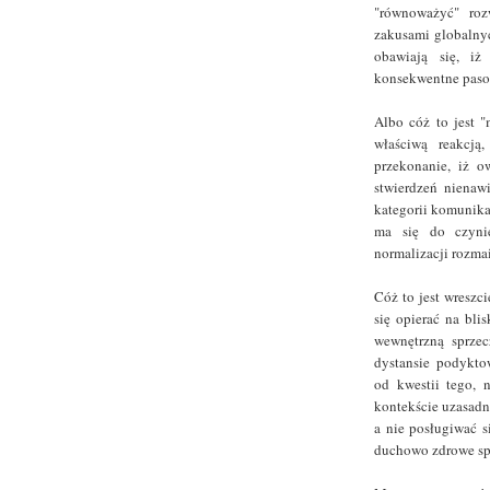
"równoważyć" roz
zakusami globalny
obawiają się, iż
konsekwentne paso
Albo cóż to jest 
właściwą reakcją
przekonanie, iż o
stwierdzeń nienaw
kategorii komunik
ma się do czyni
normalizacji rozma
Cóż to jest wreszc
się opierać na bli
wewnętrzną sprze
dystansie podykto
od kwestii tego, 
kontekście uzasadn
a nie posługiwać s
duchowo zdrowe sp