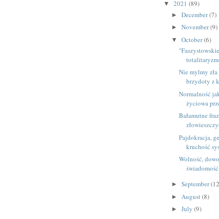
2021
(89)
▼
December
(7)
►
November
(9)
►
October
(6)
▼
"Faszystowskie
totalitaryzm
Nie mylmy zła 
brzydoty z 
Normalność ja
życiowa pr
Bałamutne fraz
złowieszcz
Pajdokracja, ge
kruchość sy
Wolność, dowo
świadomość
September
(12
►
August
(8)
►
July
(9)
►