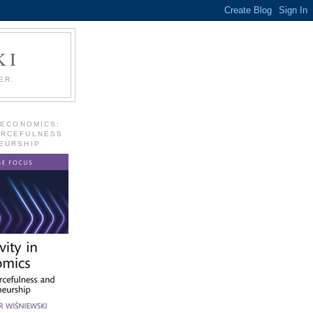
KI
ER.
 ECONOMICS:
URCEFULNESS
EURSHIP