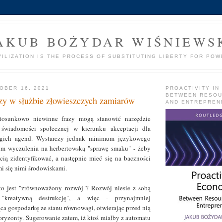
AKUB BOŻYDAR WIŚNIEWS
VILIZATION IS THE PROCESS OF SUBSTITUTING LIBERTY FOR POW
OBER 16, 2021
PROACTIVITY IN
BETWEEN RESO
zy w służbie złowieszczych zamiarów
AND ENTREPREN
stosunkowo niewinne frazy mogą stanowić narzędzie
 świadomości społecznej w kierunku akceptacji dla
ogich agend. Wystarczy jednak minimum językowego
m wyczulenia na herbertowską "sprawę smaku" - żeby
cią zidentyfikować, a następnie mieć się na baczności
i się nimi środowiskami.
to jest "zrównoważony rozwój"? Rozwój niesie z sobą
 "kreatywną destrukcję", a więc - przynajmniej
ca gospodarkę ze stanu równowagi, otwierając przed nią
ryzonty. Sugerowanie zatem, iż ktoś miałby z automatu