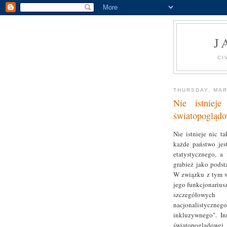
J
CI
THURSDAY, MAR
Nie istnieje
światopogląd
Nie istnieje nic t
każde państwo jes
etatystycznego, a 
grabież jako pods
W związku z tym w
jego funkcjonarius
szczegółowych
nacjonalistyczneg
inkluzywnego". In
światopoglądowej 