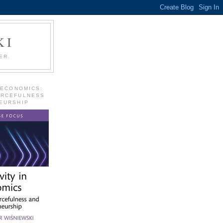
KI
ER.
 ECONOMICS:
URCEFULNESS
EURSHIP