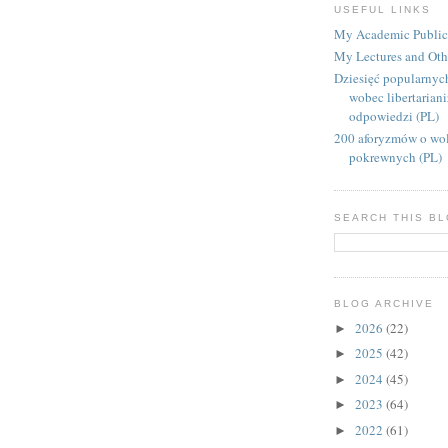
USEFUL LINKS
My Academic Public
My Lectures and Oth
Dziesięć popularnyc
wobec libertarian
odpowiedzi (PL)
200 aforyzmów o wol
pokrewnych (PL)
SEARCH THIS B
BLOG ARCHIVE
2026
(22)
►
2025
(42)
►
2024
(45)
►
2023
(64)
►
2022
(61)
►