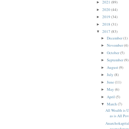
2021
(89)
►
2020
(44)
►
2019
(34)
►
2018
(31)
►
2017
(83)
▼
December
(1)
►
November
(4)
►
October
(5)
►
September
(9)
►
August
(9)
►
July
(8)
►
June
(11)
►
May
(6)
►
April
(5)
►
March
(7)
▼
All Wealth is U
as is All Po
Anarchokapita
gospodarcz