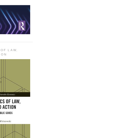
 OF LAW,
ION