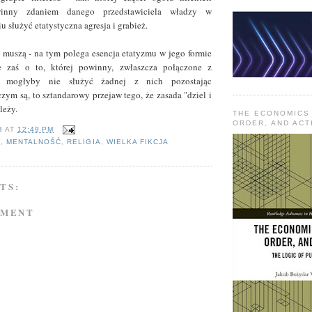
inny zdaniem danego przedstawiciela władzy w
 służyć etatystyczna agresja i grabież.
ś muszą - na tym polega esencja etatyzmu w jego formie
e zaś o to, której powinny, zwłaszcza połączone z
e mogłyby nie służyć żadnej z nich pozostając
zym są, to sztandarowy przejaw tego, że zasada "dziel i
leży.
THE ECONOMICS
ORDER, AND ACT
B
AT
12:49 PM
A
,
MENTALNOŚĆ
,
RELIGIA
,
WIELKA FIKCJA
TS:
MMENT