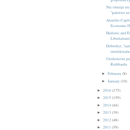
Nie istnieje ni
"państwo neu
Anarcho-Capit
Economic D
Hedonic and 
Libertarian
Dobrobyt, "natu
intelektual
Urodzinowe p
Rothbarda
February
(8)
►
January
(10)
►
2016
(175)
►
2015
(159)
►
2014
(44)
►
2013
(39)
►
2012
(48)
►
2011
(59)
►