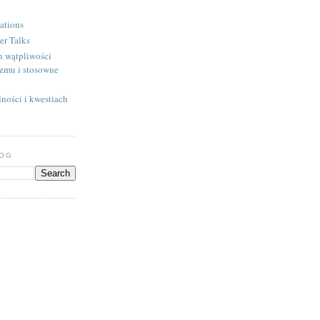
ations
er Talks
h wątpliwości
izmu i stosowne
ności i kwestiach
LOG