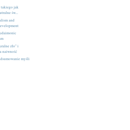
c takiego jak
tralne św...
alism and
evelopment
Eudaimonic
ism
ralne zło" i
na naiwność
odsumowanie myśli