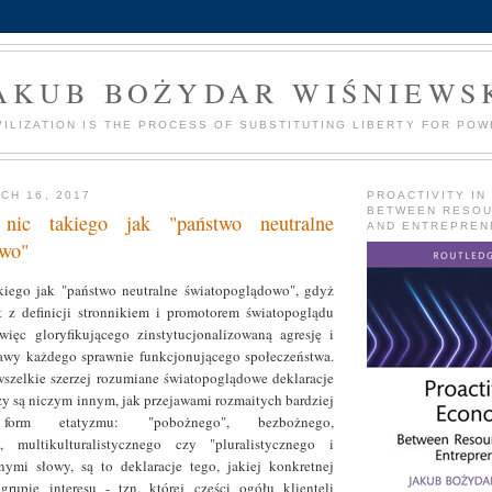
AKUB BOŻYDAR WIŚNIEWS
VILIZATION IS THE PROCESS OF SUBSTITUTING LIBERTY FOR POW
CH 16, 2017
PROACTIVITY IN
BETWEEN RESO
 nic takiego jak "państwo neutralne
AND ENTREPREN
owo"
akiego jak "państwo neutralne światopoglądowo", gdyż
t z definicji stronnikiem i promotorem światopoglądu
więc gloryfikującego zinstytucjonalizowaną agresję i
tawy każdego sprawnie funkcjonującego społeczeństwa.
szelkie szerzej rozumiane światopoglądowe deklaracje
zy są niczym innym, jak przejawami rozmaitych bardziej
 form etatyzmu: "pobożnego", bezbożnego,
o, multikulturalistycznego czy "pluralistycznego i
nymi słowy, są to deklaracje tego, jakiej konkretnej
grupie interesu - tzn. której części ogółu klienteli