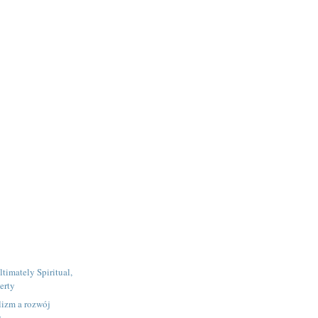
ltimately Spiritual,
verty
lizm a rozwój
y