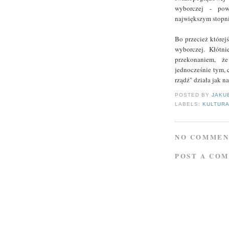
wyborczej - pow
największym stopniu
Bo przecież której
wyborczej. Kłótni
przekonaniem, ż
jednocześnie tym, c
rządź" działa jak na
POSTED BY
JAKU
LABELS:
KULTUR
NO COMMEN
POST A CO