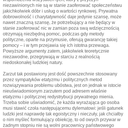
niezawinionych nie są w stanie zaoferować społeczeństwu
jakichkolwiek dóbr i usług o wartości rynkowej. Prywatna
dobrowolność i charytatywność daje jedynie szansę, może
nawet znaczną szansę, że potrzebujący a nie będący w
stanie zaoferować nic w zamian poza swą wdzięcznością
otrzymają niezbędną pomoc, podczas gdy metody
polityczne, oparte na przymusie, oferują gwarancję takiej
pomocy – i w tym przejawia się ich istotna przewaga.
Powyższe argumenty zatem, jakkolwiek teoretycznie
niezawodne, przegrywają w starciu z realnością
niedoskonałej ludzkiej natury.
Zarzut tak postawiony jest dość powszechnie stosowany
przez sympatyków etatyzmu i politycznych metod
rozwiązywania problemu ubóstwa, jest on jednak w istocie
nieuświadomionym zarzutem pod adresem właśnie
etatyzmu i politycznej redystrybucji prywatnego mienia.
Trzeba sobie uświadomić, że każda wyrażająca go osoba
musi stawić czoła następującemu dylematowi: jeśli gatunek
ludzki jest naprawdę tak egoistyczny i nieczuły, jak chciałby
o nim myśleć formułujący obiekcję, to od owych przywar w
żadnym stopniu nie są wolni pracownicy państwowego