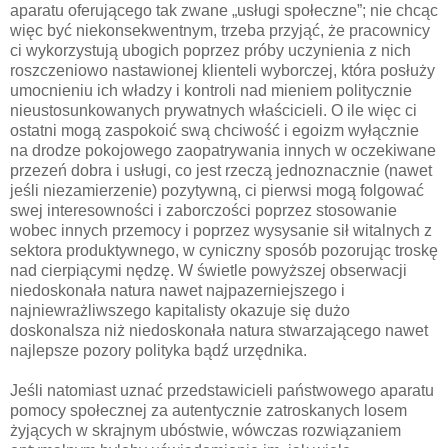
aparatu oferującego tak zwane „usługi społeczne”; nie chcąc
więc być niekonsekwentnym, trzeba przyjąć, że pracownicy
ci wykorzystują ubogich poprzez próby uczynienia z nich
roszczeniowo nastawionej klienteli wyborczej, która posłuży
umocnieniu ich władzy i kontroli nad mieniem politycznie
nieustosunkowanych prywatnych właścicieli. O ile więc ci
ostatni mogą zaspokoić swą chciwość i egoizm wyłącznie
na drodze pokojowego zaopatrywania innych w oczekiwane
przezeń dobra i usługi, co jest rzeczą jednoznacznie (nawet
jeśli niezamierzenie) pozytywną, ci pierwsi mogą folgować
swej interesowności i zaborczości poprzez stosowanie
wobec innych przemocy i poprzez wysysanie sił witalnych z
sektora produktywnego, w cyniczny sposób pozorując troskę
nad cierpiącymi nędzę. W świetle powyższej obserwacji
niedoskonała natura nawet najpazerniejszego i
najniewrażliwszego kapitalisty okazuje się dużo
doskonalsza niż niedoskonała natura stwarzającego nawet
najlepsze pozory polityka bądź urzędnika.
Jeśli natomiast uznać przedstawicieli państwowego aparatu
pomocy społecznej za autentycznie zatroskanych losem
żyjących w skrajnym ubóstwie, wówczas rozwiązaniem