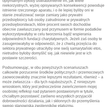
optymalnym byłoby uświadomienie im, jak wiele
niekorzystnych, wyżej opisywanych konsekwencji powoduje
istnienie rzeczonego aparatu, i o ile lepiej byliby oni w
stanie zrealizować swoje zamiary jako prywatni
przedsiębiorcy lub osoby zatrudnione w prywatnych
przedsiębiorstwach, które procent swoich dochodów
obecnie zawłaszczany pod przymusem w formie podatków
wykorzystywałyby w celu tworzenia bądź wspierania
odpowiednich fundacji charytatywnych. Jeżeli zaś osoby te
zasugerowałyby w odpowiedzi, że z chwilą przejścia do
sektora prywatnego utraciłyby one swój samarytański etos,
nietrudno byłoby domyślić się, jak niewiele jest w ich
postawie szczerości.
Podsumowując, w obu powyższych scenariuszach
całkowite porzucenie środków politycznych i przemocowych
zaowocowałoby znacznie lepszymi rezultatami, również – a
może zwłaszcza – dla tych najuboższych. Z niniejszym
wnioskiem, który jest jednocześnie zwieńczeniem mojej
osobistej refleksji nad pytaniem postawionym w tytule,
chciałbym pozostawić zarówno wszystkich przyjaciół
dobrowolności działania, jak i skłonnych do przemyślenia
swego stanowiska zwolenników etatyzmu.