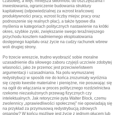
czasowej, a więc mniejsza skłonność do oszczędzania i
inwestowania, ograniczenie budowania struktury
kapitałowej (odpowiedzialnej za wzrost krańcowej
produktywności pracy, wzrost liczby miejsc pracy oraz
podnoszenie się realnych płac), a także typowe dla
myślenia w kategoriach politycznych nastawienie na krótki
okres, szybkie zyski, zwiększanie swego teraźniejszego
przychodu kosztem nadmiernego eksploatowania
dostępnego kapitału oraz życie na cudzy rachunek wbrew
woli drugiej strony.
Po trzecie wreszcie, trudno wyobrazić sobie moralne
uzasadnienie dla siłowego zaboru czyjejś uczciwie zdobytej
własności, jako że przemoc jest przeciwieństwem
argumentacji i uzasadniania. Na polu wymuszanej
redystrybucji w sposób nie do końca zrozumiały wyróżnia
się często kwestie materialne i pieniężne, nie posuwając się
na ogół do włączania w proces politycznego rozdzielnictwa
rzekomo niezasłużonych przewag fizycznych czy
intelektualnych. Jak retorycznie pyta Walter Block, czemu
zwolennicy „sprawiedliwości społecznej” nie opowiadają się
na przykład za przymusową redystrybucją zdrowych
organów? W końcu możliwe jest życie z jednym płucem lub