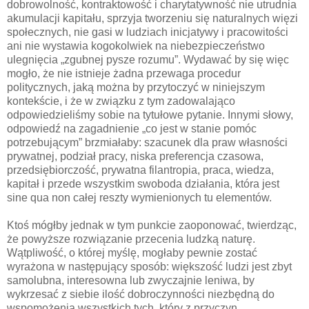
dobrowolność, kontraktowość i charytatywność nie utrudnia
akumulacji kapitału, sprzyja tworzeniu się naturalnych więzi
społecznych, nie gasi w ludziach inicjatywy i pracowitości
ani nie wystawia kogokolwiek na niebezpieczeństwo
ulegnięcia „zgubnej pysze rozumu”. Wydawać by się więc
mogło, że nie istnieje żadna przewaga procedur
politycznych, jaką można by przytoczyć w niniejszym
kontekście, i że w związku z tym zadowalająco
odpowiedzieliśmy sobie na tytułowe pytanie. Innymi słowy,
odpowiedź na zagadnienie „co jest w stanie pomóc
potrzebującym” brzmiałaby: szacunek dla praw własności
prywatnej, podział pracy, niska preferencja czasowa,
przedsiębiorczość, prywatna filantropia, praca, wiedza,
kapitał i przede wszystkim swoboda działania, która jest
sine qua non całej reszty wymienionych tu elementów.
Ktoś mógłby jednak w tym punkcie zaoponować, twierdząc,
że powyższe rozwiązanie przecenia ludzką naturę.
Wątpliwość, o której myślę, mogłaby pewnie zostać
wyrażona w następujący sposób: większość ludzi jest zbyt
samolubna, interesowna lub zwyczajnie leniwa, by
wykrzesać z siebie ilość dobroczynności niezbędną do
wspomożenia wszystkich tych, który z przyczyn