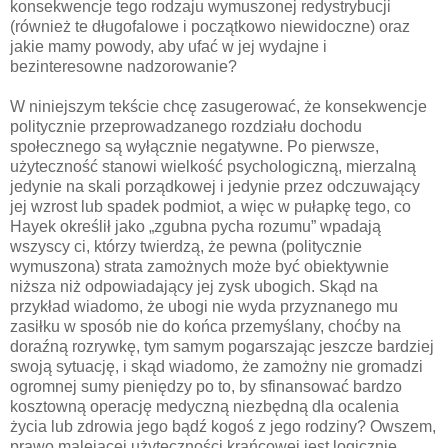
konsekwencje tego rodzaju wymuszonej redystrybucji
(również te długofalowe i początkowo niewidoczne) oraz
jakie mamy powody, aby ufać w jej wydajne i
bezinteresowne nadzorowanie?
W niniejszym tekście chcę zasugerować, że konsekwencje
politycznie przeprowadzanego rozdziału dochodu
społecznego są wyłącznie negatywne. Po pierwsze,
użyteczność stanowi wielkość psychologiczną, mierzalną
jedynie na skali porządkowej i jedynie przez odczuwający
jej wzrost lub spadek podmiot, a więc w pułapkę tego, co
Hayek określił jako „zgubna pycha rozumu” wpadają
wszyscy ci, którzy twierdzą, że pewna (politycznie
wymuszona) strata zamożnych może być obiektywnie
niższa niż odpowiadający jej zysk ubogich. Skąd na
przykład wiadomo, że ubogi nie wyda przyznanego mu
zasiłku w sposób nie do końca przemyślany, choćby na
doraźną rozrywkę, tym samym pogarszając jeszcze bardziej
swoją sytuację, i skąd wiadomo, że zamożny nie gromadzi
ogromnej sumy pieniędzy po to, by sfinansować bardzo
kosztowną operację medyczną niezbędną dla ocalenia
życia lub zdrowia jego bądź kogoś z jego rodziny? Owszem,
prawo malejącej użyteczności krańcowej jest logicznie