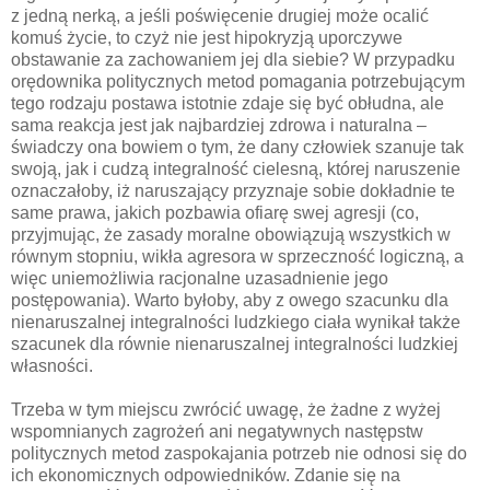
z jedną nerką, a jeśli poświęcenie drugiej może ocalić
komuś życie, to czyż nie jest hipokryzją uporczywe
obstawanie za zachowaniem jej dla siebie? W przypadku
orędownika politycznych metod pomagania potrzebującym
tego rodzaju postawa istotnie zdaje się być obłudna, ale
sama reakcja jest jak najbardziej zdrowa i naturalna –
świadczy ona bowiem o tym, że dany człowiek szanuje tak
swoją, jak i cudzą integralność cielesną, której naruszenie
oznaczałoby, iż naruszający przyznaje sobie dokładnie te
same prawa, jakich pozbawia ofiarę swej agresji (co,
przyjmując, że zasady moralne obowiązują wszystkich w
równym stopniu, wikła agresora w sprzeczność logiczną, a
więc uniemożliwia racjonalne uzasadnienie jego
postępowania). Warto byłoby, aby z owego szacunku dla
nienaruszalnej integralności ludzkiego ciała wynikał także
szacunek dla równie nienaruszalnej integralności ludzkiej
własności.
Trzeba w tym miejscu zwrócić uwagę, że żadne z wyżej
wspomnianych zagrożeń ani negatywnych następstw
politycznych metod zaspokajania potrzeb nie odnosi się do
ich ekonomicznych odpowiedników. Zdanie się na