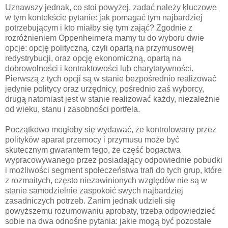
Uznawszy jednak, co stoi powyżej, zadać należy kluczowe
w tym kontekście pytanie: jak pomagać tym najbardziej
potrzebującym i kto miałby się tym zająć? Zgodnie z
rozróżnieniem Oppenheimera mamy tu do wyboru dwie
opcje: opcję polityczną, czyli opartą na przymusowej
redystrybucji, oraz opcję ekonomiczną, opartą na
dobrowolności i kontraktowości lub charytatywności.
Pierwszą z tych opcji są w stanie bezpośrednio realizować
jedynie politycy oraz urzędnicy, pośrednio zaś wyborcy,
drugą natomiast jest w stanie realizować każdy, niezależnie
od wieku, stanu i zasobności portfela.
Początkowo mogłoby się wydawać, że kontrolowany przez
polityków aparat przemocy i przymusu może być
skutecznym gwarantem tego, że część bogactwa
wypracowywanego przez posiadający odpowiednie pobudki
i możliwości segment społeczeństwa trafi do tych grup, które
z rozmaitych, często niezawinionych względów nie są w
stanie samodzielnie zaspokoić swych najbardziej
zasadniczych potrzeb. Zanim jednak udzieli się
powyższemu rozumowaniu aprobaty, trzeba odpowiedzieć
sobie na dwa odnośne pytania: jakie mogą być pozostałe