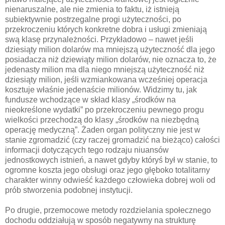
nienaruszalne, ale nie zmienia to faktu, iż istnieją
subiektywnie postrzegalne progi użyteczności, po
przekroczeniu których konkretne dobra i usługi zmieniają
swą klasę przynależności. Przykładowo – nawet jeśli
dziesiąty milion dolarów ma mniejszą użyteczność dla jego
posiadacza niż dziewiąty milion dolarów, nie oznacza to, że
jedenasty milion ma dla niego mniejszą użyteczność niż
dziesiąty milion, jeśli wzmiankowana wcześniej operacja
kosztuje właśnie jedenaście milionów. Widzimy tu, jak
fundusze wchodzące w skład klasy „środków na
nieokreślone wydatki” po przekroczeniu pewnego progu
wielkości przechodzą do klasy „środków na niezbędną
operację medyczną”. Żaden organ polityczny nie jest w
stanie zgromadzić (czy raczej gromadzić na bieżąco) całości
informacji dotyczących tego rodzaju niuansów
jednostkowych istnień, a nawet gdyby któryś był w stanie, to
ogromne koszta jego obsługi oraz jego głęboko totalitarny
charakter winny odwieść każdego człowieka dobrej woli od
prób stworzenia podobnej instytucji.
Po drugie, przemocowe metody rozdzielania społecznego
dochodu oddziałują w sposób negatywny na strukturę