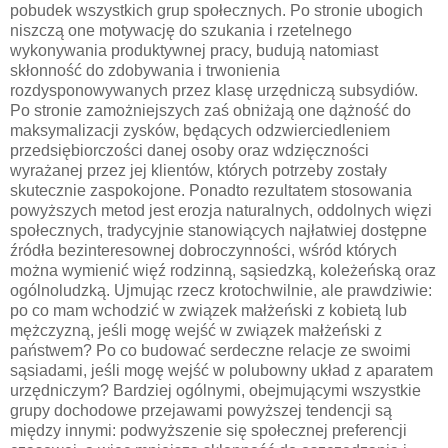
pobudek wszystkich grup społecznych. Po stronie ubogich
niszczą one motywację do szukania i rzetelnego
wykonywania produktywnej pracy, budują natomiast
skłonność do zdobywania i trwonienia
rozdysponowywanych przez klasę urzędniczą subsydiów.
Po stronie zamożniejszych zaś obniżają one dążność do
maksymalizacji zysków, będących odzwierciedleniem
przedsiębiorczości danej osoby oraz wdzięczności
wyrażanej przez jej klientów, których potrzeby zostały
skutecznie zaspokojone. Ponadto rezultatem stosowania
powyższych metod jest erozja naturalnych, oddolnych więzi
społecznych, tradycyjnie stanowiących najłatwiej dostępne
źródła bezinteresownej dobroczynności, wśród których
można wymienić więź rodzinną, sąsiedzką, koleżeńską oraz
ogólnoludzką. Ujmując rzecz krotochwilnie, ale prawdziwie:
po co mam wchodzić w związek małżeński z kobietą lub
mężczyzną, jeśli mogę wejść w związek małżeński z
państwem? Po co budować serdeczne relacje ze swoimi
sąsiadami, jeśli mogę wejść w polubowny układ z aparatem
urzędniczym? Bardziej ogólnymi, obejmującymi wszystkie
grupy dochodowe przejawami powyższej tendencji są
między innymi: podwyższenie się społecznej preferencji