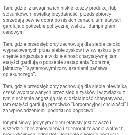
Tam, gdzie, z uwagi na ich niskie koszty produkcji lub
stosunkowo niewielką przydatność, przedsiębiorcy
sprzedają pewne dobra po niskich cenach, tam etatyści
gardłują o potrzebie politycznej walki z "dumpingiem
cenowym".
Tam, gdzie przedsiębiorcy zachowują dla siebie całość
wypracowanych przez siebie zysków i w związku z tym
chętnie angażują się w działalność charytatywną, tam
etatyści gardłują o potrzebie zastąpienia "doraźnej
jałmużny" "systemowymi rozwiązaniami państwa
opiekuńczego".
Tam, gdzie przedsiębiorcy zachowują dla siebie niewielką
część wypracowanych przez siebie zysków i w związku z
tym niechętnie angażują się w działalność charytatywną,
tam etatyści gardłują przeciwko "korporacyjnej chciwości" i
za wprowadzeniem "podatku od bogactwa".
Innymi słowy, jedynym celem etatysty jest zawsze i
wszędzie chęć zniewolenia i zdemoralizowania wolnych,
produktywnych jednostek i leczenie swojego poczucia