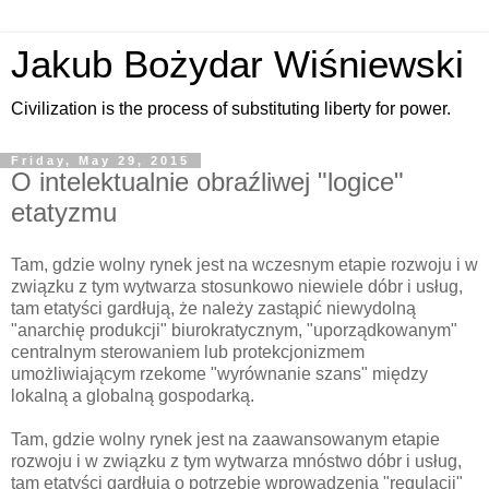
Jakub Bożydar Wiśniewski
Civilization is the process of substituting liberty for power.
Friday, May 29, 2015
O intelektualnie obraźliwej "logice"
etatyzmu
Tam, gdzie wolny rynek jest na wczesnym etapie rozwoju i w
związku z tym wytwarza stosunkowo niewiele dóbr i usług,
tam etatyści gardłują, że należy zastąpić niewydolną
"anarchię produkcji" biurokratycznym, "uporządkowanym"
centralnym sterowaniem lub protekcjonizmem
umożliwiającym rzekome "wyrównanie szans" między
lokalną a globalną gospodarką.
Tam, gdzie wolny rynek jest na zaawansowanym etapie
rozwoju i w związku z tym wytwarza mnóstwo dóbr i usług,
tam etatyści gardłują o potrzebie wprowadzenia "regulacji"