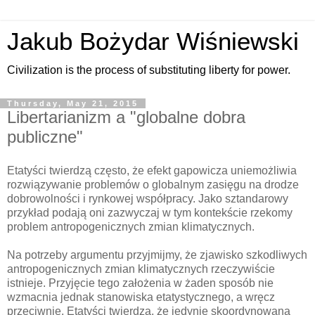
Jakub Bożydar Wiśniewski
Civilization is the process of substituting liberty for power.
Thursday, May 21, 2015
Libertarianizm a "globalne dobra
publiczne"
Etatyści twierdzą często, że efekt gapowicza uniemożliwia
rozwiązywanie problemów o globalnym zasięgu na drodze
dobrowolności i rynkowej współpracy. Jako sztandarowy
przykład podają oni zazwyczaj w tym kontekście rzekomy
problem antropogenicznych zmian klimatycznych.
Na potrzeby argumentu przyjmijmy, że zjawisko szkodliwych
antropogenicznych zmian klimatycznych rzeczywiście
istnieje. Przyjęcie tego założenia w żaden sposób nie
wzmacnia jednak stanowiska etatystycznego, a wręcz
przeciwnie. Etatyści twierdzą, że jedynie skoordynowana