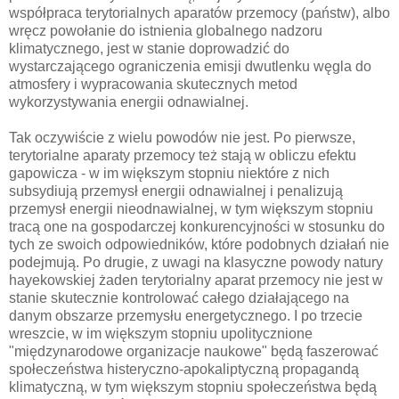
współpraca terytorialnych aparatów przemocy (państw), albo
wręcz powołanie do istnienia globalnego nadzoru
klimatycznego, jest w stanie doprowadzić do
wystarczającego ograniczenia emisji dwutlenku węgla do
atmosfery i wypracowania skutecznych metod
wykorzystywania energii odnawialnej.
Tak oczywiście z wielu powodów nie jest. Po pierwsze,
terytorialne aparaty przemocy też stają w obliczu efektu
gapowicza - w im większym stopniu niektóre z nich
subsydiują przemysł energii odnawialnej i penalizują
przemysł energii nieodnawialnej, w tym większym stopniu
tracą one na gospodarczej konkurencyjności w stosunku do
tych ze swoich odpowiedników, które podobnych działań nie
podejmują. Po drugie, z uwagi na klasyczne powody natury
hayekowskiej żaden terytorialny aparat przemocy nie jest w
stanie skutecznie kontrolować całego działającego na
danym obszarze przemysłu energetycznego. I po trzecie
wreszcie, w im większym stopniu upolitycznione
"międzynarodowe organizacje naukowe" będą faszerować
społeczeństwa histeryczno-apokaliptyczną propagandą
klimatyczną, w tym większym stopniu społeczeństwa będą