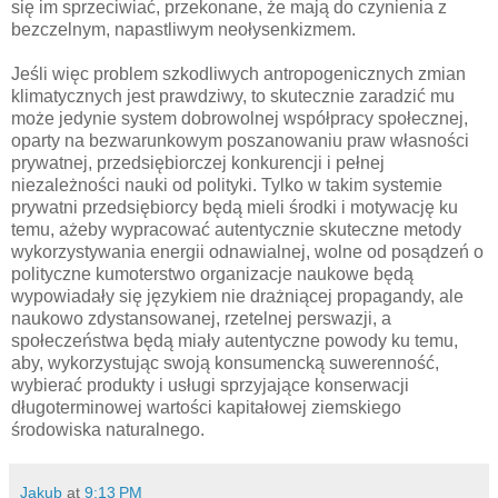
się im sprzeciwiać, przekonane, że mają do czynienia z
bezczelnym, napastliwym neołysenkizmem.
Jeśli więc problem szkodliwych antropogenicznych zmian
klimatycznych jest prawdziwy, to skutecznie zaradzić mu
może jedynie system dobrowolnej współpracy społecznej,
oparty na bezwarunkowym poszanowaniu praw własności
prywatnej, przedsiębiorczej konkurencji i pełnej
niezależności nauki od polityki. Tylko w takim systemie
prywatni przedsiębiorcy będą mieli środki i motywację ku
temu, ażeby wypracować autentycznie skuteczne metody
wykorzystywania energii odnawialnej, wolne od posądzeń o
polityczne kumoterstwo organizacje naukowe będą
wypowiadały się językiem nie drażniącej propagandy, ale
naukowo zdystansowanej, rzetelnej perswazji, a
społeczeństwa będą miały autentyczne powody ku temu,
aby, wykorzystując swoją konsumencką suwerenność,
wybierać produkty i usługi sprzyjające konserwacji
długoterminowej wartości kapitałowej ziemskiego
środowiska naturalnego.
Jakub
at
9:13 PM