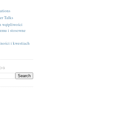
ations
er Talks
h wątpliwości
izmu i stosowne
ności i kwestiach
LOG