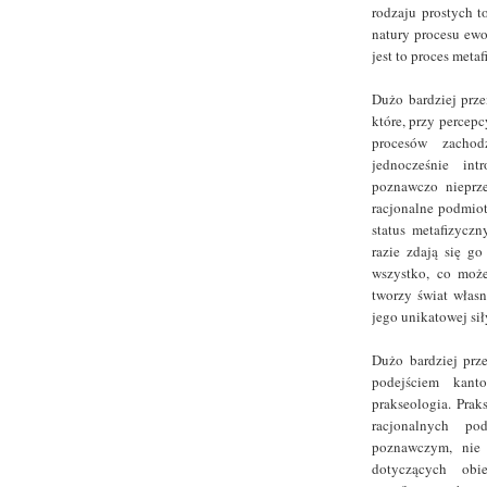
rodzaju prostych 
natury procesu ewo
jest to proces meta
Dużo bardziej prz
które, przy percep
procesów zachod
jednocześnie int
poznawczo nieprze
racjonalne podmiot
status metafizycz
razie zdają się g
wszystko, co moż
tworzy świat włas
jego unikatowej siły
Dużo bardziej prz
podejściem kant
prakseologia. Pra
racjonalnych po
poznawczym, nie
dotyczących obi