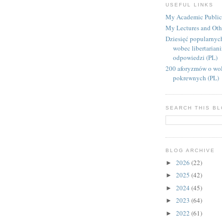
USEFUL LINKS
My Academic Public
My Lectures and Oth
Dziesięć popularnyc
wobec libertarian
odpowiedzi (PL)
200 aforyzmów o wol
pokrewnych (PL)
SEARCH THIS B
BLOG ARCHIVE
2026
(22)
►
2025
(42)
►
2024
(45)
►
2023
(64)
►
2022
(61)
►