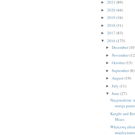
2021
(89)
►
2020
(44)
►
2019
(34)
►
2018
(31)
►
2017
(83)
►
2016
(175)
▼
December
(10
►
November
(12
►
October
(15)
►
September
(8)
►
August
(19)
►
July
(11)
►
June
(27)
▼
Nacjonalizm: m
wersja pant
Knight and Kir
Mises
Właściwą alter
międzynarod