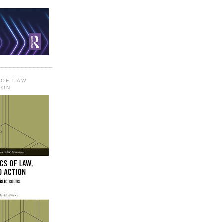
 OF LAW,
ION