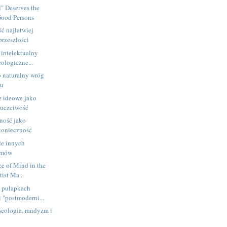
l" Deserves the
Good Persons
ć najłatwiej
przeszłości
intelektualny
eologiczne...
o naturalny wróg
mu
 ideowe jako
 uczciwość
ność jako
konieczność
le innych
zmów
e of Mind in the
tist Ma...
h pułapkach
 "postmoderni...
eologia, randyzm i