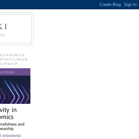
KI
ER.
 ECONOMICS:
URCEFULNESS
EURSHIP