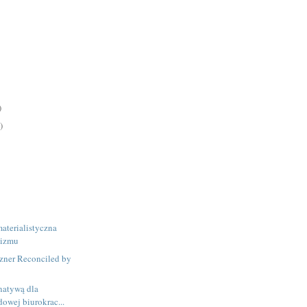
)
)
aterialistyczna
eizmu
zner Reconciled by
natywą dla
owej biurokrac...