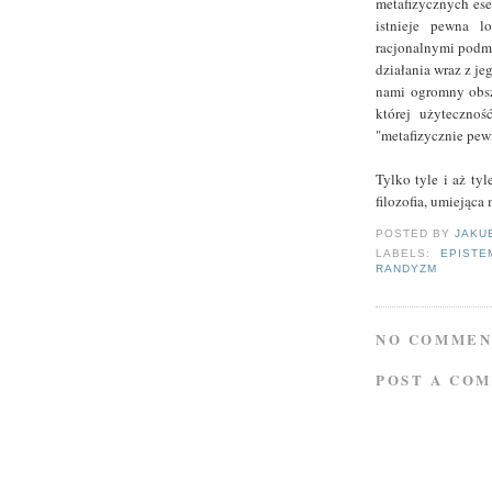
metafizycznych ese
istnieje pewna lo
racjonalnymi podmio
działania wraz z je
nami ogromny obsza
której użyteczno
"metafizycznie pew
Tylko tyle i aż tyl
filozofia, umiejąca
POSTED BY
JAKU
LABELS:
EPISTE
RANDYZM
NO COMMEN
POST A CO