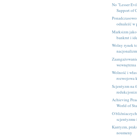
No "Lesser Evi
Support of 
Ponadczasowoś
odnaleźć w 
Marksizm jako 
bankrut i id
Wolny rynek t
nacjonaliz
Zaangażowanie
wewnętrzna
Wolność i włas
rozwojowa 
Scjentyzm na t
redukcjoni
Achieving Peac
World of Sta
O bliźniaczyc
scjentyzmu i
Kantyzm, praks
noumeny