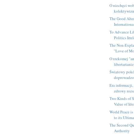
O niechęci wo
kolektywi
The Good Alter
Internationa
To Advance Lib
Politics Irre
The Non-Expla
"Love of M
O rzekomej "a
libertariani
Światowy pokó
doprowadzon
Era informacji,
zdrowy roz
Two Kinds of S
Value of Ide
World Peace is
to its Ultima
The Second Qu
Authority