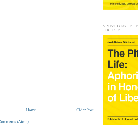
APHORISMS IN 
LIBERTY
Home
Older Post
Comments (Atom)