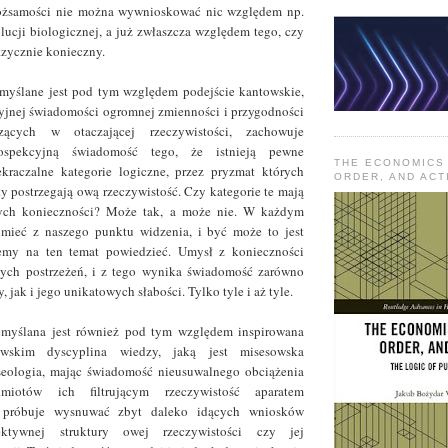
tożsamości nie można wywnioskować nic względem np.
lucji biologicznej, a już zwłaszcza względem tego, czy
fizycznie konieczny.
emyślane jest pod tym względem podejście kantowskie,
cyjnej świadomości ogromnej zmienności i przygodności
zących w otaczającej rzeczywistości, zachowuje
rospekcyjną świadomość tego, że istnieją pewne
THE ECONOMICS
kraczalne kategorie logiczne, przez pryzmat których
ORDER, AND ACT
y postrzegają ową rzeczywistość. Czy kategorie te mają
nych konieczności? Może tak, a może nie. W każdym
o mieć z naszego punktu widzenia, i być może to jest
emy na ten temat powiedzieć. Umysł z konieczności
nych postrzeżeń, i z tego wynika świadomość zarówno
, jak i jego unikatowych słabości. Tylko tyle i aż tyle.
emyślana jest również pod tym względem inspirowana
owskim dyscyplina wiedzy, jaką jest misesowska
kseologia, mając świadomość nieusuwalnego obciążenia
dmiotów ich filtrującym rzeczywistość aparatem
 próbuje wysnuwać zbyt daleko idących wniosków
ektywnej struktury owej rzeczywistości czy jej