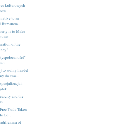
bec kulturowych
zmów
native to an
l Bureaucra...
erty is to Make
levant
nation of the
oney"
ntyspołeczności"
zmu
j to wolny handel
y do swo...
 specjalizacja i
sądek
carcity and the
as
 Free Trade Taken
te Co...
adrilemma of