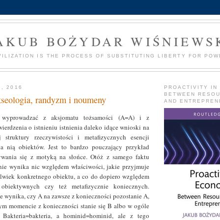
AKUB BOŻYDAR WIŚNIEWS
VILIZATION IS THE PROCESS OF SUBSTITUTING LIBERTY FOR POW
5, 2016
PROACTIVITY IN
BETWEEN RESO
seologia, randyzm i noumeny
AND ENTREPREN
 wyprowadzać z aksjomatu tożsamości (A=A) i z
ierdzenia o istnieniu istnienia daleko idące wnioski na
 struktury rzeczywistości i metafizycznych esencji
na nią obiektów. Jest to bardzo pouczający przykład
rywania się z motyką na słońce. Otóż z samego faktu
a nie wynika nic względem właściwości, jakie przyjmuje
olwiek konkretnego obiektu, a co do dopiero względem
 obiektywnych czy też metafizycznie koniecznych.
e wynika, czy A na zawsze z konieczności pozostanie A,
ym momencie z konieczności stanie się B albo w ogóle
ć. Bakteria=bakteria, a hominid=hominid, ale z tego