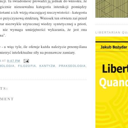
ncji. Ta świadomość prowadzi ją jednak do wniosku, że
gicznie nieusuwalna kategoria interakcji pomiędzy
tami a ich wizją otaczającej rzeczywistości - kategoria
go przyczynową strukturą. Wniosek ten otwiera zaś przed
r niezwykle użytecznej wiedzy syntetycznej a priori,
ść nie wymaga umiejętności wykazania, że jest ona
LIBERTARIAN Q
na".
e - a więc tyle, ile oferuje każda należycie przemyślana
 mierzyć intelektualne siły na poznawcze zamiary.
B
AT
9:47 PM
MOLOGIA
,
FILOZOFIA
,
KANTYZM
,
PRAKSEOLOGIA
,
TS:
MMENT