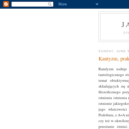
J
CI
SUNDAY, JUNE 
Kantyzm, prak
Randyzm usiłuje
tautologicznego stw
temat obiektywnej
składających się 
filozoficznego po
istnienia istnieni
istnienie jakiegok
jego właściwości
Podobnie, z A=A ni
czy też w określon
przestanie istnie