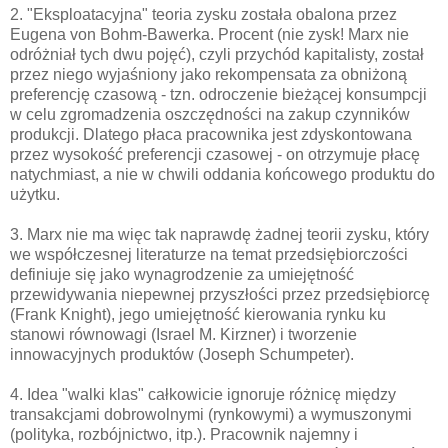
2. "Eksploatacyjna" teoria zysku została obalona przez
Eugena von Bohm-Bawerka. Procent (nie zysk! Marx nie
odróżniał tych dwu pojęć), czyli przychód kapitalisty, został
przez niego wyjaśniony jako rekompensata za obniżoną
preferencję czasową - tzn. odroczenie bieżącej konsumpcji
w celu zgromadzenia oszczędności na zakup czynników
produkcji. Dlatego płaca pracownika jest zdyskontowana
przez wysokość preferencji czasowej - on otrzymuje płacę
natychmiast, a nie w chwili oddania końcowego produktu do
użytku.
3. Marx nie ma więc tak naprawdę żadnej teorii zysku, który
we współczesnej literaturze na temat przedsiębiorczości
definiuje się jako wynagrodzenie za umiejętność
przewidywania niepewnej przyszłości przez przedsiębiorcę
(Frank Knight), jego umiejętność kierowania rynku ku
stanowi równowagi (Israel M. Kirzner) i tworzenie
innowacyjnych produktów (Joseph Schumpeter).
4. Idea "walki klas" całkowicie ignoruje różnicę między
transakcjami dobrowolnymi (rynkowymi) a wymuszonymi
(polityka, rozbójnictwo, itp.). Pracownik najemny i