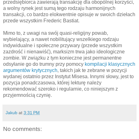
przedsiębiorca zawierają transakcję dla obopólnej korzyści,
a wolny rynek jest sumą tego rodzaju harmonijnych
transakcji, co bardzo elokwentnie opisuje w swoich dziełach
przede wszystkim Frederic Bastiat.
Mimo to, z uwagi na swój quasi-religijny powab,
wybielający, a nawet nobilitujący wszelkiego rodzaju
indywidualne i społeczne przywary (przede wszystkim
zazdrość i nienawiść), marksizm trwa jako ideologiczne
zombie. W związku z tym konieczne jest permanentne
odsyłanie go do trumny przy pomocy
kompilacji klasycznych
argumentów krytycznych
, takich jak te zebrane w pozycji
wydanej ostatnio przez Instytut Misesa. Innymi słowy, jest to
pozycja ponadczasowa, której lekturę należy
rekomendować szeroko i regularnie, co niniejszym z
przyjemnością czynię.
Jakub
at
3:31 PM
No comments: