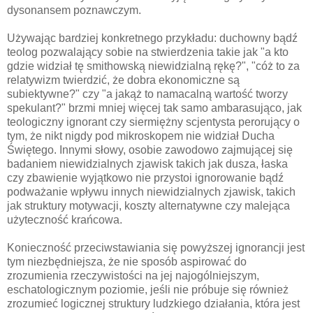
dysonansem poznawczym.
Używając bardziej konkretnego przykładu: duchowny bądź
teolog pozwalający sobie na stwierdzenia takie jak "a kto
gdzie widział tę smithowską niewidzialną rękę?", "cóż to za
relatywizm twierdzić, że dobra ekonomiczne są
subiektywne?" czy "a jakąż to namacalną wartość tworzy
spekulant?" brzmi mniej więcej tak samo ambarasująco, jak
teologiczny ignorant czy siermiężny scjentysta perorujący o
tym, że nikt nigdy pod mikroskopem nie widział Ducha
Świętego. Innymi słowy, osobie zawodowo zajmującej się
badaniem niewidzialnych zjawisk takich jak dusza, łaska
czy zbawienie wyjątkowo nie przystoi ignorowanie bądź
podważanie wpływu innych niewidzialnych zjawisk, takich
jak struktury motywacji, koszty alternatywne czy malejąca
użyteczność krańcowa.
Konieczność przeciwstawiania się powyższej ignorancji jest
tym niezbędniejsza, że nie sposób aspirować do
zrozumienia rzeczywistości na jej najogólniejszym,
eschatologicznym poziomie, jeśli nie próbuje się również
zrozumieć logicznej struktury ludzkiego działania, która jest