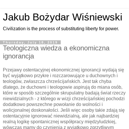
Jakub Bożydar Wiśniewski
Civilization is the process of substituting liberty for power.
Thursday, July 18, 2019
Teologiczna wiedza a ekonomiczna
ignorancja
Przejawy ostentacyjnej ekonomicznej ignorancji wydają się
być wyjątkowo przykre i rozczarowujące u duchownych i
teologów, zwłaszcza chrześcijańskich. Jest tak chyba
dlatego, że duchowni i teologowie aspirują do miana osób,
które w sposób szczególnie skrupulatny badają świat rzeczy
niewidzialnych - z którego w wizji chrześcijańskiej pochodzi
dodatkowo powszechne powołanie do wolności i
wolicjonalnej doskonałości. Jeśli więc osoby takie zdają się
ostentacyjnie ignorować niewidzialną, ale jak najbardziej
realną logikę spontanicznej współpracy międzyludzkiej,
wówczas mamy do czynienia z wyjątkowo zgrzytliwym