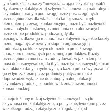
tym kontekście znaczy "niewystarczająco szybki" sposób?
Rynkowe (katalaktyczne) sztywności cenowe są naturalnym
czynnikiem branym pod uwagę przez poszczególnych
przedsiębiorców: dla właściciela taniej smażalni ryb
elementem przewagi konkurencyjnej może być możliwość
niemal natychmiastowego zmieniania cen oferowanych
przez siebie produktów, podczas gdy dla
pięciogwiazdkowego restauratora relatywnie wysokie koszty
menu mogą być w równym stopniu organizacyjną
trudnością, co kluczowym elementem prestiżowego
charakteru oferowanych przez niego produktów. Każdy
przedsiębiorca musi sam zadecydować, w jakim tempie
musi dostosowywać się do (być może tymczasowych) zmian
w strukturze danych rynkowych, a każda próba "wyręczania"
go w tym zakresie przez podmioty polityczne może
doprowadzić wyłącznie do suboptymalnej alokacji
czynników produkcji z punktu widzenia suwerenności
konsumenckiej.
Istnieje też inny rodzaj sztywności cenowych - są to
sztywności nie katalaktyczne, a polityczne, tworzone przez
wszelkiego rodzaju etatystyczne "regulacje" (od