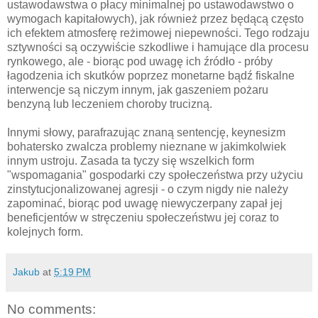
ustawodawstwa o płacy minimalnej po ustawodawstwo o
wymogach kapitałowych), jak również przez będącą często
ich efektem atmosferę reżimowej niepewności. Tego rodzaju
sztywności są oczywiście szkodliwe i hamujące dla procesu
rynkowego, ale - biorąc pod uwagę ich źródło - próby
łagodzenia ich skutków poprzez monetarne bądź fiskalne
interwencje są niczym innym, jak gaszeniem pożaru
benzyną lub leczeniem choroby trucizną.
Innymi słowy, parafrazując znaną sentencję, keynesizm
bohatersko zwalcza problemy nieznane w jakimkolwiek
innym ustroju. Zasada ta tyczy się wszelkich form
"wspomagania" gospodarki czy społeczeństwa przy użyciu
zinstytucjonalizowanej agresji - o czym nigdy nie należy
zapominać, biorąc pod uwagę niewyczerpany zapał jej
beneficjentów w stręczeniu społeczeństwu jej coraz to
kolejnych form.
Jakub
at
5:19 PM
No comments: