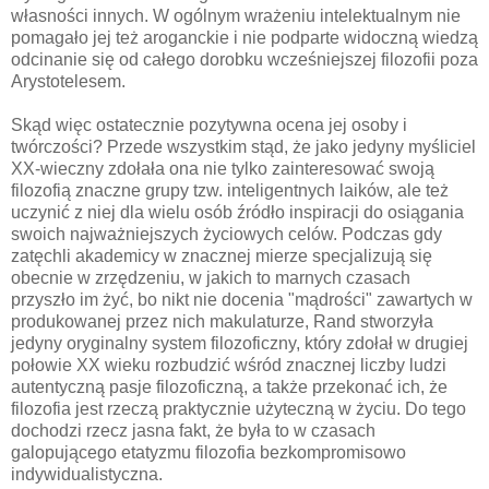
własności innych. W ogólnym wrażeniu intelektualnym nie
pomagało jej też aroganckie i nie podparte widoczną wiedzą
odcinanie się od całego dorobku wcześniejszej filozofii poza
Arystotelesem.
Skąd więc ostatecznie pozytywna ocena jej osoby i
twórczości? Przede wszystkim stąd, że jako jedyny myśliciel
XX-wieczny zdołała ona nie tylko zainteresować swoją
filozofią znaczne grupy tzw. inteligentnych laików, ale też
uczynić z niej dla wielu osób źródło inspiracji do osiągania
swoich najważniejszych życiowych celów. Podczas gdy
zatęchli akademicy w znacznej mierze specjalizują się
obecnie w zrzędzeniu, w jakich to marnych czasach
przyszło im żyć, bo nikt nie docenia "mądrości" zawartych w
produkowanej przez nich makulaturze, Rand stworzyła
jedyny oryginalny system filozoficzny, który zdołał w drugiej
połowie XX wieku rozbudzić wśród znacznej liczby ludzi
autentyczną pasje filozoficzną, a także przekonać ich, że
filozofia jest rzeczą praktycznie użyteczną w życiu. Do tego
dochodzi rzecz jasna fakt, że była to w czasach
galopującego etatyzmu filozofia bezkompromisowo
indywidualistyczna.