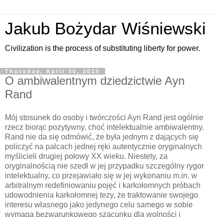
Jakub Bożydar Wiśniewski
Civilization is the process of substituting liberty for power.
Thursday, April 30, 2015
O ambiwalentnym dziedzictwie Ayn
Rand
Mój stosunek do osoby i twórczości Ayn Rand jest ogólnie
rzecz biorąc pozytywny, choć intelektualnie ambiwalentny.
Rand nie da się odmówić, że była jednym z dających się
policzyć na palcach jednej ręki autentycznie oryginalnych
myślicieli drugiej połowy XX wieku. Niestety, za
oryginalnością nie szedł w jej przypadku szczególny rygor
intelektualny, co przejawiało się w jej wykonaniu m.in. w
arbitralnym redefiniowaniu pojęć i karkołomnych próbach
udowodnienia karkołomnej tezy, że traktowanie swojego
interesu własnego jako jedynego celu samego w sobie
wymaga bezwarunkowego szacunku dla wolności i