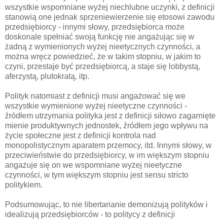
wszystkie wspomniane wyżej niechlubne uczynki, z definicji
stanowią one jednak sprzeniewierzenie się etosowi zawodu
przedsiębiorcy - innymi słowy, przedsiębiorca może
doskonale spełniać swoją funkcję nie angażując się w
żadną z wymienionych wyżej nieetycznych czynności, a
można wręcz powiedzieć, że w takim stopniu, w jakim to
czyni, przestaje być przedsiębiorcą, a staje się lobbystą,
aferzystą, plutokratą, itp.
Polityk natomiast z definicji musi angażować się we
wszystkie wymienione wyżej nieetyczne czynności -
źródłem utrzymania polityka jest z definicji siłowo zagarnięte
mienie produktywnych jednostek, źródłem jego wpływu na
życie społeczne jest z definicji kontrola nad
monopolistycznym aparatem przemocy, itd. Innymi słowy, w
przeciwieństwie do przedsiębiorcy, w im większym stopniu
angażuje się on we wspomniane wyżej nieetyczne
czynności, w tym większym stopniu jest sensu stricto
politykiem.
Podsumowując, to nie libertarianie demonizują polityków i
idealizują przedsiębiorców - to politycy z definicji