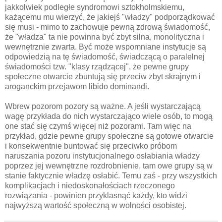
jakkolwiek podległe syndromowi sztokholmskiemu,
każącemu mu wierzyć, że jakiejś "władzy" podporządkować
się musi - mimo to zachowuje pewną zdrową świadomość,
że "władza" ta nie powinna być zbyt silna, monolityczna i
wewnętrznie zwarta. Być może wspomniane instytucje są
odpowiedzią na tę świadomość, świadczącą o paralelnej
świadomości tzw. "klasy rządzącej", że pewne grupy
społeczne otwarcie zbuntują się przeciw zbyt skrajnym i
aroganckim przejawom libido dominandi.
Wbrew pozorom pozory są ważne. A jeśli wystarczającą
wagę przykłada do nich wystarczająco wiele osób, to mogą
one stać się czymś więcej niż pozorami. Tam więc na
przykład, gdzie pewne grupy społeczne są gotowe otwarcie
i konsekwentnie buntować się przeciwko próbom
naruszania pozoru instytucjonalnego osłabiania władzy
poprzez jej wewnętrzne rozdrobnienie, tam owe grupy są w
stanie faktycznie władzę osłabić. Temu zaś - przy wszystkich
komplikacjach i niedoskonałościach rzeczonego
rozwiązania - powinien przyklasnąć każdy, kto widzi
najwyższą wartość społeczną w wolności osobistej.