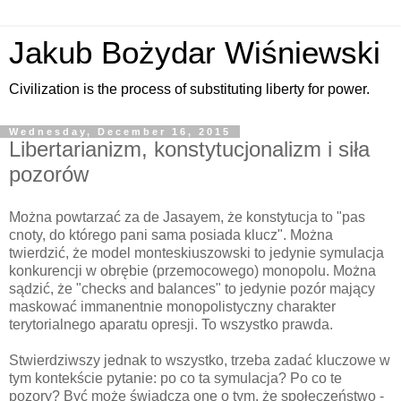
Jakub Bożydar Wiśniewski
Civilization is the process of substituting liberty for power.
Wednesday, December 16, 2015
Libertarianizm, konstytucjonalizm i siła
pozorów
Można powtarzać za de Jasayem, że konstytucja to "pas
cnoty, do którego pani sama posiada klucz". Można
twierdzić, że model monteskiuszowski to jedynie symulacja
konkurencji w obrębie (przemocowego) monopolu. Można
sądzić, że "checks and balances" to jedynie pozór mający
maskować immanentnie monopolistyczny charakter
terytorialnego aparatu opresji. To wszystko prawda.
Stwierdziwszy jednak to wszystko, trzeba zadać kluczowe w
tym kontekście pytanie: po co ta symulacja? Po co te
pozory? Być może świadczą one o tym, że społeczeństwo -