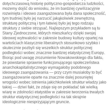
dotychczasową historię polityczno-gospodarcza ludzkości,
możemy dojść do wniosku, że im bardziej cywilizacyjnie
rozwinięta i ideowo zaangażowana była dana społeczność,
tym trudniej było jej narzucić jakąkolwiek zewnętrzną
strukturę polityczną i tym łatwiej było jej tego rodzaju
struktury z siebie strząsać. Najlepszym przykładem są tu
Stany Zjednoczone, których mieszkańcy dzięki swojej
ideowej wytrwałości w zakresie budowy kultury opartej na
wartościach klasycznie liberalnych stosunkowo szybko i
skutecznie pozbyli się wszelkich struktur politycznej
podległości wobec znacznie bardziej etatystycznej Europy.
Biorąc pod uwagę zrozumienie Nowakowskiego dla faktu,
że powstanie sprawnie funkcjonującego społeczeństwa
anarchokapitalistycznego wymagałoby podobnego
ideowego zaangażowania — przy czym musiałoby to być
zaangażowanie oparte na znacznie dalej posuniętej
wrogości wobec istnienia jakichkolwiek struktur władzy jako
takiej — dziwi fakt, że zdaje się on pokładać tak wielką
wiarę w zdolności etatystów w zakresie tworzenia trwałych
struktur etatystycznej podległości na tak skrajnie
ideologicznie niesprzyjającym gruncie.