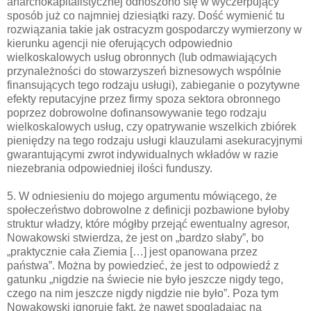
anarchokapitalistycznej odnoszono się w wyczerpujący
sposób już co najmniej dziesiątki razy. Dość wymienić tu
rozwiązania takie jak ostracyzm gospodarczy wymierzony w
kierunku agencji nie oferujących odpowiednio
wielkoskalowych usług obronnych (lub odmawiających
przynależności do stowarzyszeń biznesowych wspólnie
finansujących tego rodzaju usługi), zabieganie o pozytywne
efekty reputacyjne przez firmy spoza sektora obronnego
poprzez dobrowolne dofinansowywanie tego rodzaju
wielkoskalowych usług, czy opatrywanie wszelkich zbiórek
pieniędzy na tego rodzaju usługi klauzulami asekuracyjnymi
gwarantującymi zwrot indywidualnych wkładów w razie
niezebrania odpowiedniej ilości funduszy.
5. W odniesieniu do mojego argumentu mówiącego, że
społeczeństwo dobrowolne z definicji pozbawione byłoby
struktur władzy, które mógłby przejąć ewentualny agresor,
Nowakowski stwierdza, że jest on „bardzo słaby”, bo
„praktycznie cała Ziemia […] jest opanowana przez
państwa”. Można by powiedzieć, że jest to odpowiedź z
gatunku „nigdzie na świecie nie było jeszcze nigdy tego,
czego na nim jeszcze nigdy nigdzie nie było”. Poza tym
Nowakowski ignoruje fakt, że nawet spoglądając na