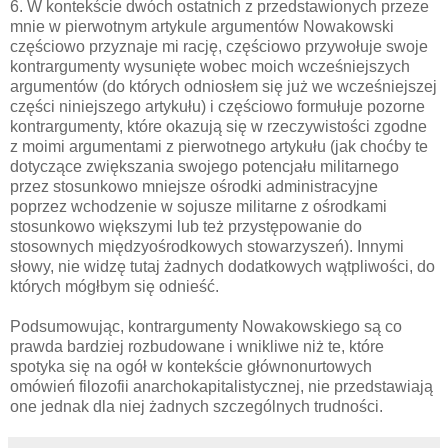
6. W kontekście dwóch ostatnich z przedstawionych przeze
mnie w pierwotnym artykule argumentów Nowakowski
częściowo przyznaje mi rację, częściowo przywołuje swoje
kontrargumenty wysunięte wobec moich wcześniejszych
argumentów (do których odniosłem się już we wcześniejszej
części niniejszego artykułu) i częściowo formułuje pozorne
kontrargumenty, które okazują się w rzeczywistości zgodne
z moimi argumentami z pierwotnego artykułu (jak choćby te
dotyczące zwiększania swojego potencjału militarnego
przez stosunkowo mniejsze ośrodki administracyjne
poprzez wchodzenie w sojusze militarne z ośrodkami
stosunkowo większymi lub też przystępowanie do
stosownych międzyośrodkowych stowarzyszeń). Innymi
słowy, nie widzę tutaj żadnych dodatkowych wątpliwości, do
których mógłbym się odnieść.
Podsumowując, kontrargumenty Nowakowskiego są co
prawda bardziej rozbudowane i wnikliwe niż te, które
spotyka się na ogół w kontekście głównonurtowych
omówień filozofii anarchokapitalistycznej, nie przedstawiają
one jednak dla niej żadnych szczególnych trudności.