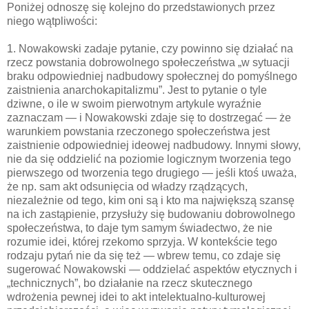
Poniżej odnoszę się kolejno do przedstawionych przez
niego wątpliwości:
1. Nowakowski zadaje pytanie, czy powinno się działać na
rzecz powstania dobrowolnego społeczeństwa „w sytuacji
braku odpowiedniej nadbudowy społecznej do pomyślnego
zaistnienia anarchokapitalizmu”. Jest to pytanie o tyle
dziwne, o ile w swoim pierwotnym artykule wyraźnie
zaznaczam — i Nowakowski zdaje się to dostrzegać — że
warunkiem powstania rzeczonego społeczeństwa jest
zaistnienie odpowiedniej ideowej nadbudowy. Innymi słowy,
nie da się oddzielić na poziomie logicznym tworzenia tego
pierwszego od tworzenia tego drugiego — jeśli ktoś uważa,
że np. sam akt odsunięcia od władzy rządzących,
niezależnie od tego, kim oni są i kto ma największą szansę
na ich zastąpienie, przysłuży się budowaniu dobrowolnego
społeczeństwa, to daje tym samym świadectwo, że nie
rozumie idei, której rzekomo sprzyja. W kontekście tego
rodzaju pytań nie da się też — wbrew temu, co zdaje się
sugerować Nowakowski — oddzielać aspektów etycznych i
„technicznych”, bo działanie na rzecz skutecznego
wdrożenia pewnej idei to akt intelektualno-kulturowej