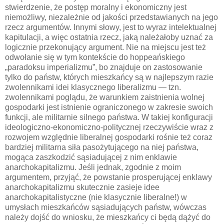
stwierdzenie, że postęp moralny i ekonomiczny jest
niemożliwy, niezależnie od jakości przedstawianych na jego
rzecz argumentów. Innymi słowy, jest to wyraz intelektualnej
kapitulacji, a więc ostatnia rzecz, jaką należałoby uznać za
logicznie przekonujący argument. Nie na miejscu jest też
odwołanie się w tym kontekście do hoppeańskiego
„paradoksu imperializmu”, bo znajduje on zastosowanie
tylko do państw, których mieszkańcy są w najlepszym razie
zwolennikami idei klasycznego liberalizmu — tzn.
zwolennikami poglądu, że warunkiem zaistnienia wolnej
gospodarki jest istnienie ograniczonego w zakresie swoich
funkcji, ale militarnie silnego państwa. W takiej konfiguracji
ideologiczno-ekonomiczno-politycznej rzeczywiście wraz z
rozwojem względnie liberalnej gospodarki rośnie też coraz
bardziej militarna siła pasożytującego na niej państwa,
mogąca zaszkodzić sąsiadującej z nim enklawie
anarchokapitalizmu. Jeśli jednak, zgodnie z moim
argumentem, przyjąć, że powstanie prosperującej enklawy
anarchokapitalizmu skutecznie zasieje idee
anarchokapitalistyczne (nie klasycznie liberalne!) w
umysłach mieszkańców sąsiadujących państw, wówczas
należy dojść do wniosku, że mieszkańcy ci będą dążyć do