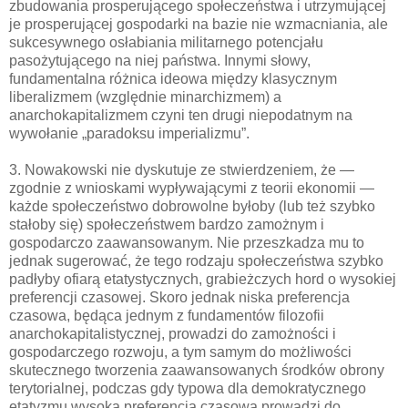
zbudowania prosperującego społeczeństwa i utrzymującej
je prosperującej gospodarki na bazie nie wzmacniania, ale
sukcesywnego osłabiania militarnego potencjału
pasożytującego na niej państwa. Innymi słowy,
fundamentalna różnica ideowa między klasycznym
liberalizmem (względnie minarchizmem) a
anarchokapitalizmem czyni ten drugi niepodatnym na
wywołanie „paradoksu imperializmu”.
3. Nowakowski nie dyskutuje ze stwierdzeniem, że —
zgodnie z wnioskami wypływającymi z teorii ekonomii —
każde społeczeństwo dobrowolne byłoby (lub też szybko
stałoby się) społeczeństwem bardzo zamożnym i
gospodarczo zaawansowanym. Nie przeszkadza mu to
jednak sugerować, że tego rodzaju społeczeństwa szybko
padłyby ofiarą etatystycznych, grabieżczych hord o wysokiej
preferencji czasowej. Skoro jednak niska preferencja
czasowa, będąca jednym z fundamentów filozofii
anarchokapitalistycznej, prowadzi do zamożności i
gospodarczego rozwoju, a tym samym do możliwości
skutecznego tworzenia zaawansowanych środków obrony
terytorialnej, podczas gdy typowa dla demokratycznego
etatyzmu wysoka preferencja czasowa prowadzi do