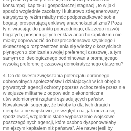
konsumpcji kapitału i gospodarczej stagnacji, to w jaki
sposób względnie zacofany i kulturowo zdegenerowany
etatystyczny reżim miałby móc podporządkować sobie
bogatą, prosperującą enklawę anarchokapitalizmu? Poza
tym, wracając do punktu poprzedniego, dlaczego rozwój
bogatych, prosperujących enklaw anarchokapitalizmu nie
miałby doprowadzić do bezprecedensowo szybkiego i
skutecznego rozprzestrzenienia się wiedzy o korzyściach
płynących z obniżania swojej preferencji czasowej, a tym
samym do ideologicznego podminowania promującego
wysoką preferencję czasową demokratycznego etatyzmu?
4. Co do kwestii zwiększania potencjału obronnego
dobrowolnych społeczeństw i działających w ich obrębie
prywatnych agencji ochrony poprzez wchodzenie przez nie
w sojusze militarne z odpowiednio ekonomiczne
uświadomionymi rządami sąsiadujących państw,
Nowakowski sugeruje, że byłoby to dla tych drugich
nieopłacalne wojskowo „ze względu na, jak można się
spodziewać, względnie słabe wyposażenie wojskowe
poszczególnych agencji, które osobno dysponowałaby
mniejszym kapitałem niż państwa”. Ale nawet jeśli by