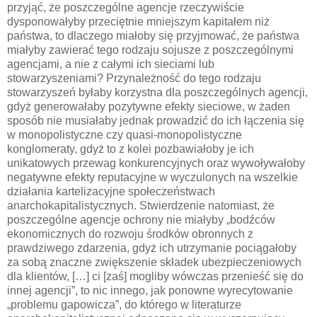
przyjąć, że poszczególne agencje rzeczywiście
dysponowałyby przeciętnie mniejszym kapitałem niż
państwa, to dlaczego miałoby się przyjmować, że państwa
miałyby zawierać tego rodzaju sojusze z poszczególnymi
agencjami, a nie z całymi ich sieciami lub
stowarzyszeniami? Przynależność do tego rodzaju
stowarzyszeń byłaby korzystna dla poszczególnych agencji,
gdyż generowałaby pozytywne efekty sieciowe, w żaden
sposób nie musiałaby jednak prowadzić do ich łączenia się
w monopolistyczne czy quasi-monopolistyczne
konglomeraty, gdyż to z kolei pozbawiałoby je ich
unikatowych przewag konkurencyjnych oraz wywoływałoby
negatywne efekty reputacyjne w wyczulonych na wszelkie
działania kartelizacyjne społeczeństwach
anarchokapitalistycznych. Stwierdzenie natomiast, że
poszczególne agencje ochrony nie miałyby „bodźców
ekonomicznych do rozwoju środków obronnych z
prawdziwego zdarzenia, gdyż ich utrzymanie pociągałoby
za sobą znaczne zwiększenie składek ubezpieczeniowych
dla klientów, […] ci [zaś] mogliby wówczas przenieść się do
innej agencji”, to nic innego, jak ponowne wyrecytowanie
„problemu gapowicza”, do którego w literaturze