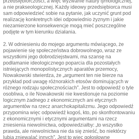
przedsiębiorczości, a więc wyzwanie natury tymologicznej,
a nie prakseologicznej. Każdy ideowy przedsiębiorca musi
sam odpowiedzieć sobie na pytanie, jak uczynić grunt pod
realizację konkretnych idei odpowiednio żyznym i jakie
niezamierzone konsekwencje mogą mieć poszczególne
podjęte w tym kierunku działania.
2. W odniesieniu do mojego argumentu mówiącego, że
pojawienie się społeczeństwa dobrowolnego, wraz ze
wszystkimi jego dobrodziejstwami, ma szansę na
podłamanie ideologicznego poparcia dla pozostałych
istniejących monopolistycznych aparatów przemocy,
Nowakowski stwierdza, że „argument ten nie bierze na
przykład pod uwagę różnorakich etosów dominujących w
różnego rodzaju społecznościach”. Jest to odpowiedź o tyle
osobliwa, o ile Nowakowski nie kwestionuje na poziomie
logicznym żadnego z ekonomicznych ani etycznych
argumentów na rzecz anarchokapitalizmu. Jego odpowiedź
przypomina więc odpowiedź kogoś, kto, po skonfrontowaniu
z ekonomicznymi i etycznymi argumentami na rzecz
zniesienia niewolnictwa, odpowiedziałby: „to wszystko
prawda, ale niewolnictwa nie da się znieść, bo niektórzy
lubią zniewalać innych”. Jest to więc gołosłowne