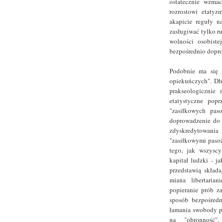
ostatecznie wzmac
rozrostowi etatyz
akapicie reguły n
zasługiwać tylko 
wolności osobist
bezpośrednio dopro
Podobnie ma się 
opiekuńczych". Dł
prakseologicznie
etatystyczne pop
"zasiłkowych pas
doprowadzenie do
zdyskredytowania i
"zasiłkowymi pasoż
tego, jak wszysc
kapitał ludzki - j
przedstawią skład
miana libertaria
popieranie prób z
sposób bezpośredn
łamania swobody pr
na "obronność",