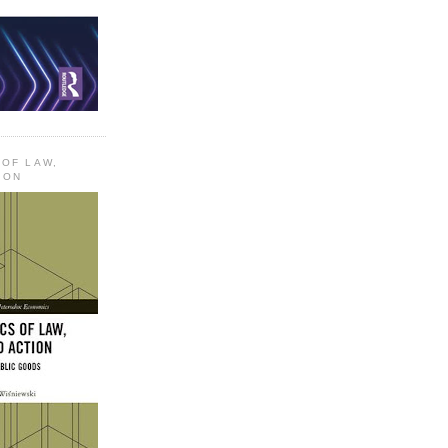
 OF LAW,
ION