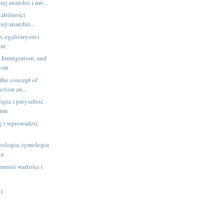
iej anarchii i mo...
tabilności
iej anarchii...
 egalitaryzm i
zm
, Immigration, and
tism
the concept of
action an...
igia i przyszłość
zmu
ę i wprowadzić
eologia, tymologia
ka
monii wartości i
)