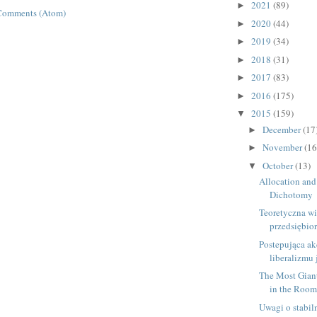
2021
(89)
►
Comments (Atom)
2020
(44)
►
2019
(34)
►
2018
(31)
►
2017
(83)
►
2016
(175)
►
2015
(159)
▼
December
(17
►
November
(16
►
October
(13)
▼
Allocation and
Dichotomy
Teoretyczna wi
przedsiębio
Postepująca ak
liberalizmu 
The Most Giant
in the Roo
Uwagi o stabil