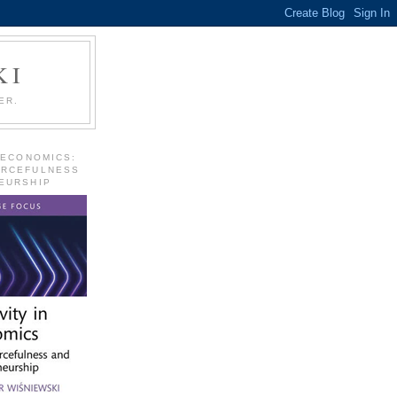
KI
ER.
 ECONOMICS:
URCEFULNESS
EURSHIP