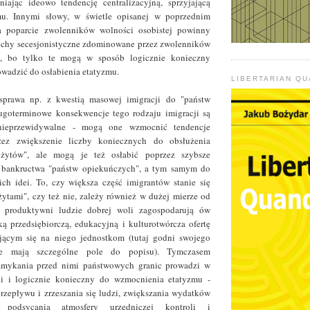
niając ideowo tendencję centralizacyjną, sprzyjającą
mu. Innymi słowy, w świetle opisanej w poprzednim
a poparcie zwolenników wolności osobistej powinny
ruchy secesjonistyczne zdominowane przez zwolenników
ej, bo tylko te mogą w sposób logicznie konieczny
wadzić do osłabienia etatyzmu.
LIBERTARIAN Q
sprawa np. z kwestią masowej imigracji do "państw
ugoterminowe konsekwencje tego rodzaju imigracji są
 nieprzewidywalne - mogą one wzmocnić tendencje
rzez zwiększenie liczby koniecznych do obsłużenia
ożytów", ale mogą je też osłabić poprzez szybsze
 bankructwa "państw opiekuńczych", a tym samym do
ch idei. To, czy większa część imigrantów stanie się
ytami", czy też nie, zależy również w dużej mierze od
y produktywni ludzie dobrej woli zagospodarują ów
aką przedsiębiorczą, edukacyjną i kulturotwórcza ofertę
ającym się na niego jednostkom (tutaj godni swojego
nie mają szczególne pole do popisu). Tymczasem
amykania przed nimi państwowych granic prowadzi w
i i logicznie konieczny do wzmocnienia etatyzmu -
zepływu i zrzeszania się ludzi, zwiększania wydatków
 podsycania atmosfery urzędniczej kontroli i