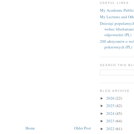
USEFUL LINKS
My Academic Public
My Lectures and Oth
Dziesięć popularnyc
wobec libertarian
odpowiedzi (PL)
200 aforyzmów o wol
pokrewnych (PL)
SEARCH THIS B
BLOG ARCHIVE
2026
(22)
►
2025
(42)
►
2024
(45)
►
2023
(64)
►
Home
Older Post
2022
(61)
►