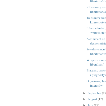
libertariańsk
Kilka uwag o s
libertariańsk
Transhumanizm,
konserwaty
Libertarianism
Welfare Sta
A comment on 
desire satisf
Sekularyzm, rel
libertariani
Wziąć za mord
liberalizm?
Etatyzm, praks
i prognosty
O rynkowej har
interesów
September
(19
►
August
(17)
►
July
(17)
►