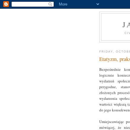
J
CI
FRIDAY, OCTOB
Etatyzm, prak
Bezpośrednie ko
logicznie koniec
wydarzeń społec
przygodne, stano
złożonych proces
wydarzenia społe
wartości większą (
do jego konsekwenc
Umiejscawiając po
mówiącej, że nie