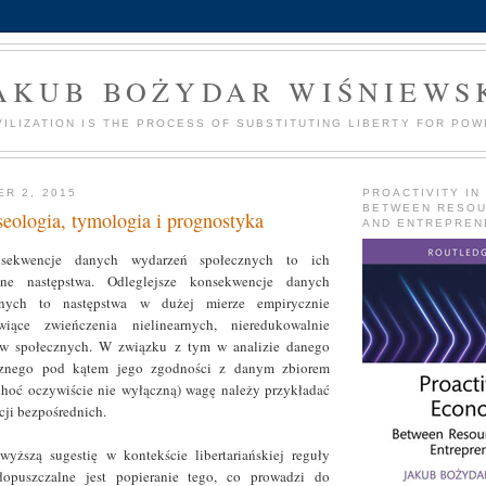
AKUB BOŻYDAR WIŚNIEWS
VILIZATION IS THE PROCESS OF SUBSTITUTING LIBERTY FOR POW
ER 2, 2015
PROACTIVITY IN
BETWEEN RESO
seologia, tymologia i prognostyka
AND ENTREPREN
nsekwencje danych wydarzeń społecznych to ich
zne następstwa. Odleglejsze konsekwencje danych
znych to następstwa w dużej mierze empirycznie
wiące zwieńczenia nielinearnych, nieredukowalnie
ów społecznych. W związku z tym w analizie danego
cznego pod kątem jego zgodności z danym zbiorem
choć oczywiście nie wyłączną) wagę należy przykładać
ji bezpośrednich.
wyższą sugestię w kontekście libertariańskiej reguły
dopuszczalne jest popieranie tego, co prowadzi do