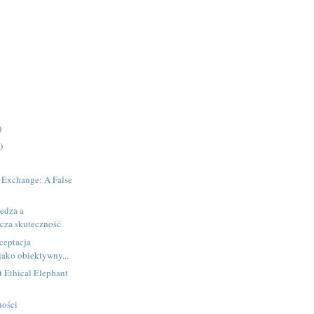
)
)
 Exchange: A False
edza a
rcza skuteczność
ceptacja
jako obiektywny...
 Ethical Elephant
m
ności