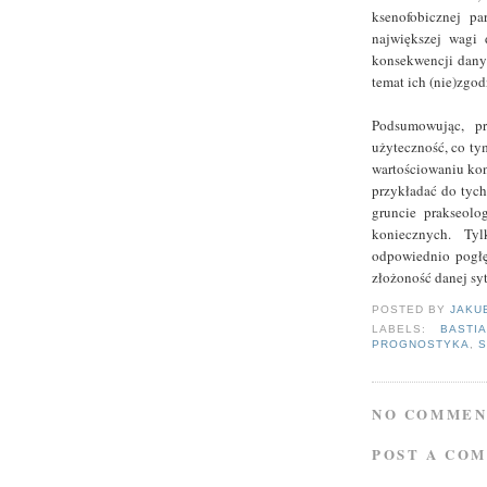
ksenofobicznej pa
największej wagi 
konsekwencji dany
temat ich (nie)zgo
Podsumowując, pr
użyteczność, co ty
wartościowaniu ko
przykładać do tych
gruncie prakseolo
koniecznych. Ty
odpowiednio pogł
złożoność danej syt
POSTED BY
JAKU
LABELS:
BASTIA
PROGNOSTYKA
,
S
NO COMMEN
POST A CO