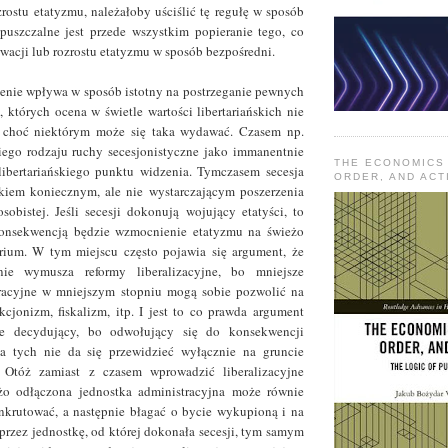
zrostu etatyzmu, należałoby uściślić tę regułę w sposób
puszczalne jest przede wszystkim popieranie tego, co
wacji lub rozrostu etatyzmu w sposób bezpośredni.
lenie wpływa w sposób istotny na postrzeganie pewnych
i, których ocena w świetle wartości libertariańskich nie
, choć niektórym może się taka wydawać. Czasem np.
kiego rodzaju ruchy secesjonistyczne jako immanentnie
THE ECONOMICS
libertariańskiego punktu widzenia. Tymczasem secesja
ORDER, AND ACT
nkiem koniecznym, ale nie wystarczającym poszerzenia
sobistej. Jeśli secesji dokonują wojujący etatyści, to
konsekwencją będzie wzmocnienie etatyzmu na świeżo
rium. W tym miejscu często pojawia się argument, że
nie wymusza reformy liberalizacyjne, bo mniejsze
tracyjne w mniejszym stopniu mogą sobie pozwolić na
ekcjonizm, fiskalizm, itp. I jest to co prawda argument
ie decydujący, bo odwołujący się do konsekwencji
 a tych nie da się przewidzieć wyłącznie na gruncie
 Otóż zamiast z czasem wprowadzić liberalizacyjne
eżo odłączona jednostka administracyjna może równie
nkrutować, a następnie błagać o bycie wykupioną i na
przez jednostkę, od której dokonała secesji, tym samym