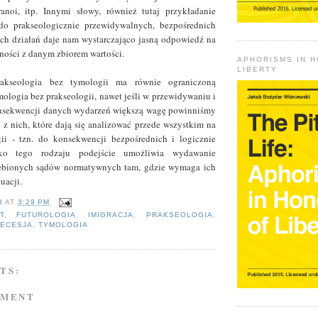
ranoi, itp. Innymi słowy, również tutaj przykładanie
do prakseologicznie przewidywalnych, bezpośrednich
ch działań daje nam wystarczająco jasną odpowiedź na
dności z danym zbiorem wartości.
APHORISMS IN 
LIBERTY
akseologia bez tymologii ma równie ograniczoną
mologia bez prakseologii, nawet jeśli w przewidywaniu i
nsekwencji danych wydarzeń większą wagę powinniśmy
 z nich, które dają się analizować przede wszystkim na
gii - tzn. do konsekwencji bezpośrednich i logicznie
lko tego rodzaju podejście umożliwia wydawanie
ębionych sądów normatywnych tam, gdzie wymaga ich
uacji.
B
AT
3:29 PM
T
,
FUTUROLOGIA
,
IMIGRACJA
,
PRAKSEOLOGIA
,
ECESJA
,
TYMOLOGIA
TS:
MMENT