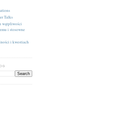
ations
er Talks
h wątpliwości
izmu i stosowne
ności i kwestiach
LOG