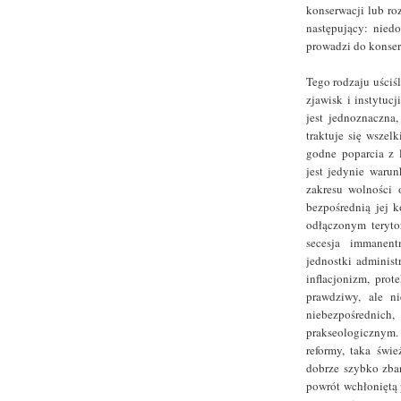
konserwacji lub ro
następujący: niedo
prowadzi do konser
Tego rodzaju uściś
zjawisk i instytucj
jest jednoznaczna
traktuje się wszel
godne poparcia z 
jest jedynie waru
zakresu wolności o
bezpośrednią jej 
odłączonym teryto
secesja immanent
jednostki adminis
inflacjonizm, prot
prawdziwy, ale n
niebezpośrednich,
prakseologicznym.
reformy, taka świ
dobrze szybko zba
powrót wchłoniętą 