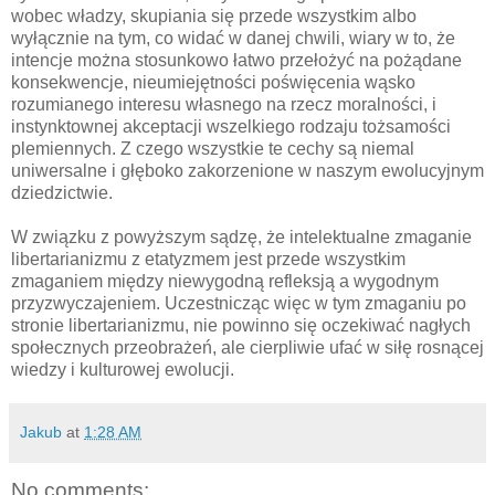
wobec władzy, skupiania się przede wszystkim albo
wyłącznie na tym, co widać w danej chwili, wiary w to, że
intencje można stosunkowo łatwo przełożyć na pożądane
konsekwencje, nieumiejętności poświęcenia wąsko
rozumianego interesu własnego na rzecz moralności, i
instynktownej akceptacji wszelkiego rodzaju tożsamości
plemiennych. Z czego wszystkie te cechy są niemal
uniwersalne i głęboko zakorzenione w naszym ewolucyjnym
dziedzictwie.
W związku z powyższym sądzę, że intelektualne zmaganie
libertarianizmu z etatyzmem jest przede wszystkim
zmaganiem między niewygodną refleksją a wygodnym
przyzwyczajeniem. Uczestnicząc więc w tym zmaganiu po
stronie libertarianizmu, nie powinno się oczekiwać nagłych
społecznych przeobrażeń, ale cierpliwie ufać w siłę rosnącej
wiedzy i kulturowej ewolucji.
Jakub
at
1:28 AM
No comments: