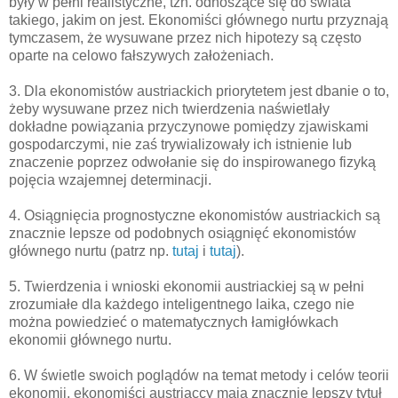
były w pełni realistyczne, tzn. odnoszące się do świata
takiego, jakim on jest. Ekonomiści głównego nurtu przyznają
tymczasem, że wysuwane przez nich hipotezy są często
oparte na celowo fałszywych założeniach.
3. Dla ekonomistów austriackich priorytetem jest dbanie o to,
żeby wysuwane przez nich twierdzenia naświetlały
dokładne powiązania przyczynowe pomiędzy zjawiskami
gospodarczymi, nie zaś trywializowały ich istnienie lub
znaczenie poprzez odwołanie się do inspirowanego fizyką
pojęcia wzajemnej determinacji.
4. Osiągnięcia prognostyczne ekonomistów austriackich są
znacznie lepsze od podobnych osiągnięć ekonomistów
głównego nurtu (patrz np.
tutaj
i
tutaj
).
5. Twierdzenia i wnioski ekonomii austriackiej są w pełni
zrozumiałe dla każdego inteligentnego laika, czego nie
można powiedzieć o matematycznych łamigłówkach
ekonomii głównego nurtu.
6. W świetle swoich poglądów na temat metody i celów teorii
ekonomii, ekonomiści austriaccy mają znacznie lepszy tytuł