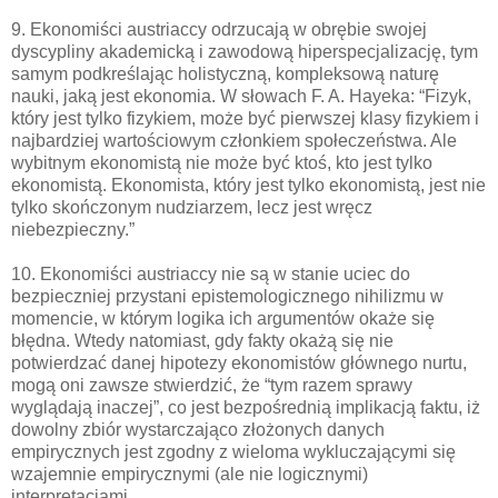
9. Ekonomiści austriaccy odrzucają w obrębie swojej
dyscypliny akademicką i zawodową hiperspecjalizację, tym
samym podkreślając holistyczną, kompleksową naturę
nauki, jaką jest ekonomia. W słowach F. A. Hayeka: “Fizyk,
który jest tylko fizykiem, może być pierwszej klasy fizykiem i
najbardziej wartościowym członkiem społeczeństwa. Ale
wybitnym ekonomistą nie może być ktoś, kto jest tylko
ekonomistą. Ekonomista, który jest tylko ekonomistą, jest nie
tylko skończonym nudziarzem, lecz jest wręcz
niebezpieczny.”
10. Ekonomiści austriaccy nie są w stanie uciec do
bezpieczniej przystani epistemologicznego nihilizmu w
momencie, w którym logika ich argumentów okaże się
błędna. Wtedy natomiast, gdy fakty okażą się nie
potwierdzać danej hipotezy ekonomistów głównego nurtu,
mogą oni zawsze stwierdzić, że “tym razem sprawy
wyglądają inaczej”, co jest bezpośrednią implikacją faktu, iż
dowolny zbiór wystarczająco złożonych danych
empirycznych jest zgodny z wieloma wykluczającymi się
wzajemnie empirycznymi (ale nie logicznymi)
interpretacjami.