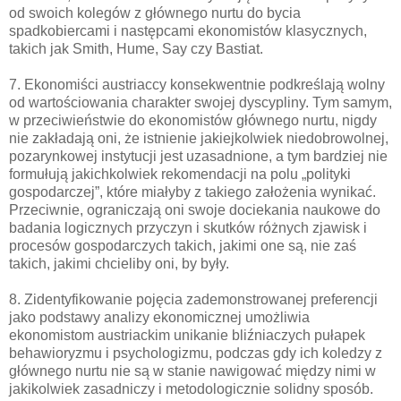
od swoich kolegów z głównego nurtu do bycia
spadkobiercami i następcami ekonomistów klasycznych,
takich jak Smith, Hume, Say czy Bastiat.
7. Ekonomiści austriaccy konsekwentnie podkreślają wolny
od wartościowania charakter swojej dyscypliny. Tym samym,
w przeciwieństwie do ekonomistów głównego nurtu, nigdy
nie zakładają oni, że istnienie jakiejkolwiek niedobrowolnej,
pozarynkowej instytucji jest uzasadnione, a tym bardziej nie
formułują jakichkolwiek rekomendacji na polu „polityki
gospodarczej”, które miałyby z takiego założenia wynikać.
Przeciwnie, ograniczają oni swoje dociekania naukowe do
badania logicznych przyczyn i skutków różnych zjawisk i
procesów gospodarczych takich, jakimi one są, nie zaś
takich, jakimi chcieliby oni, by były.
8. Zidentyfikowanie pojęcia zademonstrowanej preferencji
jako podstawy analizy ekonomicznej umożliwia
ekonomistom austriackim unikanie bliźniaczych pułapek
behawioryzmu i psychologizmu, podczas gdy ich koledzy z
głównego nurtu nie są w stanie nawigować między nimi w
jakikolwiek zasadniczy i metodologicznie solidny sposób.