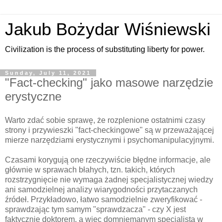
Jakub Bożydar Wiśniewski
Civilization is the process of substituting liberty for power.
Sunday, July 11, 2021
"Fact-checking" jako masowe narzędzie
erystyczne
Warto zdać sobie sprawę, że rozplenione ostatnimi czasy
strony i przywieszki "fact-checkingowe" są w przeważającej
mierze narzędziami erystycznymi i psychomanipulacyjnymi.
Czasami korygują one rzeczywiście błędne informacje, ale
głównie w sprawach błahych, tzn. takich, których
rozstrzygnięcie nie wymaga żadnej specjalistycznej wiedzy
ani samodzielnej analizy wiarygodności przytaczanych
źródeł. Przykładowo, łatwo samodzielnie zweryfikować -
sprawdzając tym samym "sprawdzacza" - czy X jest
faktycznie doktorem, a więc domniemanym specjalistą w