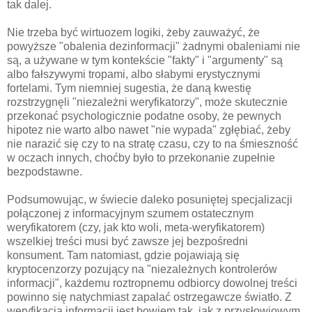
tak dalej.
Nie trzeba być wirtuozem logiki, żeby zauważyć, że
powyższe "obalenia dezinformacji" żadnymi obaleniami nie
są, a używane w tym kontekście "fakty" i "argumenty" są
albo fałszywymi tropami, albo słabymi erystycznymi
fortelami. Tym niemniej sugestia, że daną kwestię
rozstrzygnęli "niezależni weryfikatorzy", może skutecznie
przekonać psychologicznie podatne osoby, że pewnych
hipotez nie warto albo nawet "nie wypada" zgłębiać, żeby
nie narazić się czy to na stratę czasu, czy to na śmieszność
w oczach innych, choćby było to przekonanie zupełnie
bezpodstawne.
Podsumowując, w świecie daleko posuniętej specjalizacji
połączonej z informacyjnym szumem ostatecznym
weryfikatorem (czy, jak kto woli, meta-weryfikatorem)
wszelkiej treści musi być zawsze jej bezpośredni
konsument. Tam natomiast, gdzie pojawiają się
kryptocenzorzy pozujący na "niezależnych kontrolerów
informacji", każdemu roztropnemu odbiorcy dowolnej treści
powinno się natychmiast zapalać ostrzegawcze światło. Z
weryfikacją informacji jest bowiem tak, jak z przysłowiowym