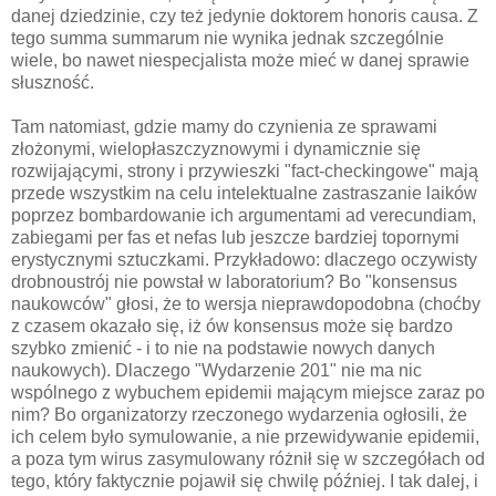
danej dziedzinie, czy też jedynie doktorem honoris causa. Z
tego summa summarum nie wynika jednak szczególnie
wiele, bo nawet niespecjalista może mieć w danej sprawie
słuszność.
Tam natomiast, gdzie mamy do czynienia ze sprawami
złożonymi, wielopłaszczyznowymi i dynamicznie się
rozwijającymi, strony i przywieszki "fact-checkingowe" mają
przede wszystkim na celu intelektualne zastraszanie laików
poprzez bombardowanie ich argumentami ad verecundiam,
zabiegami per fas et nefas lub jeszcze bardziej topornymi
erystycznymi sztuczkami. Przykładowo: dlaczego oczywisty
drobnoustrój nie powstał w laboratorium? Bo "konsensus
naukowców" głosi, że to wersja nieprawdopodobna (choćby
z czasem okazało się, iż ów konsensus może się bardzo
szybko zmienić - i to nie na podstawie nowych danych
naukowych). Dlaczego "Wydarzenie 201" nie ma nic
wspólnego z wybuchem epidemii mającym miejsce zaraz po
nim? Bo organizatorzy rzeczonego wydarzenia ogłosili, że
ich celem było symulowanie, a nie przewidywanie epidemii,
a poza tym wirus zasymulowany różnił się w szczegółach od
tego, który faktycznie pojawił się chwilę później. I tak dalej, i