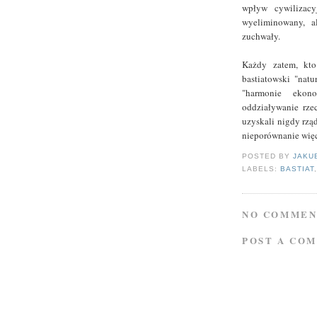
wpływ cywilizacy
wyeliminowany, a
zuchwały.
Każdy zatem, kto
bastiatowski "nat
"harmonie ekono
oddziaływanie rzec
uzyskali nigdy rzą
nieporównanie więcej
POSTED BY
JAKU
LABELS:
BASTIAT
NO COMMEN
POST A CO