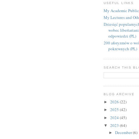
USEFUL LINKS
My Academic Public
My Lectures and Oth
Dziesięć popularnyc
wobec libertarian
odpowiedzi (PL)
200 aforyzmów o wol
pokrewnych (PL)
SEARCH THIS B
BLOG ARCHIVE
2026
(22)
►
2025
(42)
►
2024
(45)
►
2023
(64)
▼
December
(6)
►