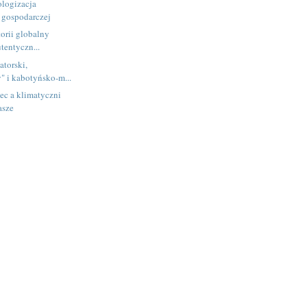
ologizacja
i gospodarczej
torii globalny
utentyczn...
atorski,
" i kabotyńsko-m...
ec a klimatyczni
asze