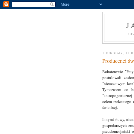
J
CI
THURSDAY, FEB
Producenci św
Bohaterowie "Pety
postulowali zasło
"nieuczciwym konk
Tymczasem co bog
"antropogenicznej 
celem rzekomego o
świetlnej.
Innymi słowy, niem
gospodarczych zos
pseudomesjański o