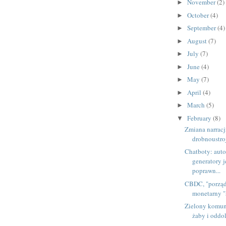
November
(2)
►
October
(4)
►
September
(4)
►
August
(7)
►
July
(7)
►
June
(4)
►
May
(7)
►
April
(4)
►
March
(5)
►
February
(8)
▼
Zmiana narracj
drobnoustroj
Chatboty: aut
generatory 
poprawn...
CBDC, "porząd
monetarny "
Zielony komun
żaby i oddo