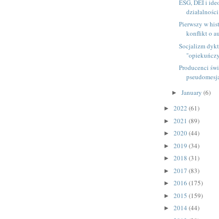
ESG, DEI i ide
działalnośc
Pierwszy w his
konflikt o a
Socjalizm dykt
"opiekuńczy
Producenci świ
pseudomesj
January
(6)
►
2022
(61)
►
2021
(89)
►
2020
(44)
►
2019
(34)
►
2018
(31)
►
2017
(83)
►
2016
(175)
►
2015
(159)
►
2014
(44)
►