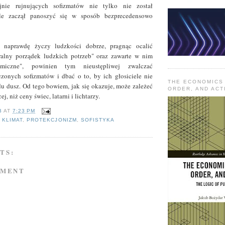
jnie rujnujących sofizmatów nie tylko nie został
le zaczął panoszyć się w sposób bezprecedensowo
 naprawdę życzy ludzkości dobrze, pragnąc ocalić
uralny porządek ludzkich potrzeb" oraz zawarte w nim
miczne", powinien tym nieustępliwej zwalczać
zonych sofizmatów i dbać o to, by ich głosiciele nie
THE ECONOMICS
du dusz. Od tego bowiem, jak się okazuje, może zależeć
ORDER, AND ACT
, niż ceny świec, latarni i lichtarzy.
B
AT
7:23 PM
,
KLIMAT
,
PROTEKCJONIZM
,
SOFISTYKA
TS:
MMENT