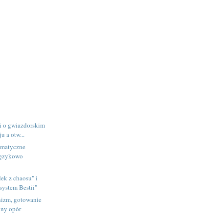
i o gwiazdorskim
u a otw...
omatyczne
językowo
ek z chaosu" i
system Bestii"
izm, gotowanie
lny opór