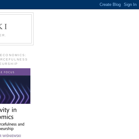
KI
ER.
 ECONOMICS:
URCEFULNESS
EURSHIP