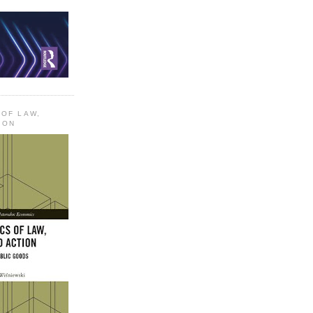
 OF LAW,
ION