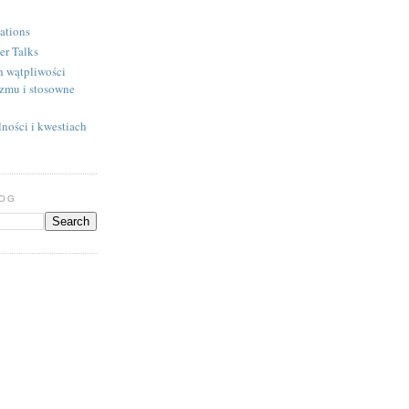
ations
er Talks
h wątpliwości
izmu i stosowne
ności i kwestiach
LOG