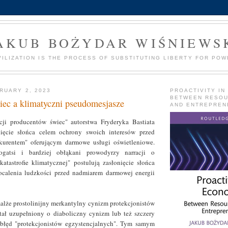
AKUB BOŻYDAR WIŚNIEWS
VILIZATION IS THE PROCESS OF SUBSTITUTING LIBERTY FOR POW
RUARY 2, 2023
PROACTIVITY IN
BETWEEN RESO
iec a klimatyczni pseudomesjasze
AND ENTREPREN
cji producentów świec" autorstwa Fryderyka Bastiata
nięcie słońca celem ochrony swoich interesów przed
urentem" oferującym darmowe usługi oświetleniowe.
atsi i bardziej obłąkani prowodyrzy narracji o
katastrofie klimatycznej" postulują zasłonięcie słońca
calenia ludzkości przed nadmiarem darmowej energii
alże prostolinijny merkantylny cynizm protekcjonistów
tał uzupełniony o diaboliczny cynizm lub też szczery
błęd "protekcjonistów egzystencjalnych". Tym samym