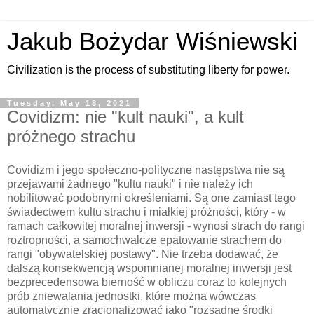
Jakub Bożydar Wiśniewski
Civilization is the process of substituting liberty for power.
Tuesday, May 18, 2021
Covidizm: nie "kult nauki", a kult
próżnego strachu
Covidizm i jego społeczno-polityczne następstwa nie są
przejawami żadnego "kultu nauki" i nie należy ich
nobilitować podobnymi określeniami. Są one zamiast tego
świadectwem kultu strachu i miałkiej próżności, który - w
ramach całkowitej moralnej inwersji - wynosi strach do rangi
roztropności, a samochwalcze epatowanie strachem do
rangi "obywatelskiej postawy". Nie trzeba dodawać, że
dalszą konsekwencją wspomnianej moralnej inwersji jest
bezprecedensowa bierność w obliczu coraz to kolejnych
prób zniewalania jednostki, które można wówczas
automatycznie zracjonalizować jako "rozsądne środki