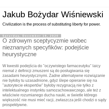
Jakub Bożydar Wiśniewski
Civilization is the process of substituting liberty for power.
Saturday, December 19, 2020
O zdrowym sceptycyzmie wobec
nieznanych specyfików: podejście
heurystyczne
W kwestii podejścia do "oczywistego farmaceutyku" laicy
niemal z definicji zmuszeni są do posługiwania się
zasadami heurystycznymi. Żadne alternatywne rozwiązanie
nie byłoby tu uzasadnione, gdyż ślepe opieranie się na
"autorytecie ekspertów" byłoby rezygnacją nie tylko z
intelektualnego instynktu samozachowawczego, ale też z
właściwie rozumianego ducha nauki, w świetle którego
większość nie musi mieć racji, zwłaszcza jeśli chodzi o sądy
prospektywne.