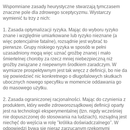
Wspomniane zasady heurystyczne stwarzają tymczasem
znaczne pole dla zdrowego sceptycyzmu. Wystarczy
wymienić tu trzy z nich:
1. Zasada optymalizacji ryzyka. Mając do wyboru ryzyko
znane i względnie umiarkowane lub ryzyko nieznane (a
więc potencjalnie fatalne), rozsądnie jest wybrać to
pierwsze. Grupy niskiego ryzyka w sposób w pełni
uzasadniony mogą więc uznać groźbę znanej i mało
śmiertelnej choroby za rzecz mniej niebezpieczną niż
groźby związane z niepewnym środkiem zaradczym. W
wymiarze prospektywnym jest tak wręcz z definicji, bo nie da
się powiedzieć nic konkretnego o długofalowych skutkach
ubocznych nowego specyfiku w momencie oddawania go
do masowego użytku.
2. Zasada ograniczonej racjonalności. Mając do czynienia z
produktem, który wedle zdroworozsądkowej definicji oparty
jest na technologii eksperymentalnej (tzn. nigdy wcześniej
nie dopuszczonej do stosowania na ludziach), rozsądną jest
niechęć do wejścia w rolę "królika doświadczalnego". W
odpowiedzi bywa się nieraz zarzucanym rzekomymi