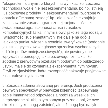
"eksperckimi danymi", z których ma wynikać, że rzeczona
technologia wcale nie jest eksperymentalna, bo np. istnieją
już pokrewne produkty "nieeksperymentalne" tworzone w
oparciu o "tę samą zasadę" itp., ale tu właśnie znajduje
zastosowanie zasada ograniczonej racjonalności, tzn.
świadomości ograniczoności czasu i zasobów
kompetencyjnych laika. Innymi słowy, jako że tego rodzaju
"wiadomości suplementarnych" nie da się na ogół z
laickiego punktu widzenia rzetelnie zweryfikować (podobnie
jak istniejących zawsze głosów sprzeciwu wychodzących
od "ekspertów mniejszościowych"), nie powinny one
wpływać na percepcję faktu bazowego, tzn. faktu, że
zgodnie z pierwotnym przekazem podanym do publicznego
użytku ma się do czynienia z eksperymentalnym novum.
Czyli ze zjawiskiem, które roztropność nakazuje przyjmować
z naturalnym dystansem.
3. Zasada zademonstrowanej preferencji. Jeśli producenci
pewnych specyfików w pierwszej kolejności zapewniają
sobie immunitet od odpowiedzialności za wszelkie ich
niepożądane skutki, to tym samym przyznają oni, że owe
skutki nie tylko mogą zaistnieć, ale też mogą być na tyle