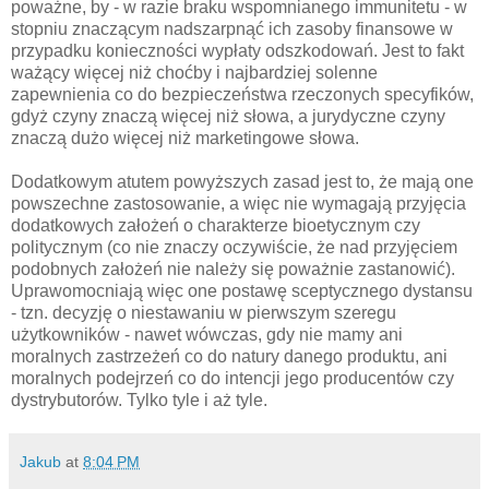
poważne, by - w razie braku wspomnianego immunitetu - w
stopniu znaczącym nadszarpnąć ich zasoby finansowe w
przypadku konieczności wypłaty odszkodowań. Jest to fakt
ważący więcej niż choćby i najbardziej solenne
zapewnienia co do bezpieczeństwa rzeczonych specyfików,
gdyż czyny znaczą więcej niż słowa, a jurydyczne czyny
znaczą dużo więcej niż marketingowe słowa.
Dodatkowym atutem powyższych zasad jest to, że mają one
powszechne zastosowanie, a więc nie wymagają przyjęcia
dodatkowych założeń o charakterze bioetycznym czy
politycznym (co nie znaczy oczywiście, że nad przyjęciem
podobnych założeń nie należy się poważnie zastanowić).
Uprawomocniają więc one postawę sceptycznego dystansu
- tzn. decyzję o niestawaniu w pierwszym szeregu
użytkowników - nawet wówczas, gdy nie mamy ani
moralnych zastrzeżeń co do natury danego produktu, ani
moralnych podejrzeń co do intencji jego producentów czy
dystrybutorów. Tylko tyle i aż tyle.
Jakub
at
8:04 PM