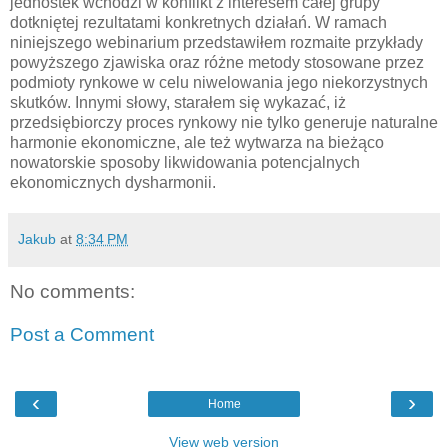
jednostek wchodzi w konflikt z interesem całej grupy
dotkniętej rezultatami konkretnych działań. W ramach
niniejszego webinarium przedstawiłem rozmaite przykłady
powyższego zjawiska oraz różne metody stosowane przez
podmioty rynkowe w celu niwelowania jego niekorzystnych
skutków. Innymi słowy, starałem się wykazać, iż
przedsiębiorczy proces rynkowy nie tylko generuje naturalne
harmonie ekonomiczne, ale też wytwarza na bieżąco
nowatorskie sposoby likwidowania potencjalnych
ekonomicznych dysharmonii.
Jakub
at
8:34 PM
No comments:
Post a Comment
‹
›
Home
View web version