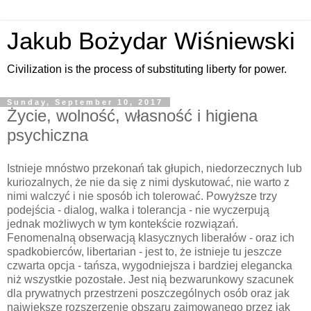
Jakub Bożydar Wiśniewski
Civilization is the process of substituting liberty for power.
Sunday, September 10, 2017
Życie, wolność, własność i higiena
psychiczna
Istnieje mnóstwo przekonań tak głupich, niedorzecznych lub
kuriozalnych, że nie da się z nimi dyskutować, nie warto z
nimi walczyć i nie sposób ich tolerować. Powyższe trzy
podejścia - dialog, walka i tolerancja - nie wyczerpują
jednak możliwych w tym kontekście rozwiązań.
Fenomenalną obserwacją klasycznych liberałów - oraz ich
spadkobierców, libertarian - jest to, że istnieje tu jeszcze
czwarta opcja - tańsza, wygodniejsza i bardziej elegancka
niż wszystkie pozostałe. Jest nią bezwarunkowy szacunek
dla prywatnych przestrzeni poszczególnych osób oraz jak
największe rozszerzenie obszaru zajmowanego przez jak