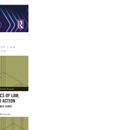
 OF LAW,
ION