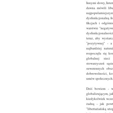
Innymi słowy, Inte
dawna mówili libe
najpopularniej
dysfunkcjonalną fo
fikcjach i odgórn
warstwie "negatywn
dysfunkcjonalnośc
teraz, aby wystar
"pozytywnej" - a
najbardziej natur
rozpoczęła się ko
globalnej sieci
stowarzyszeń sąsi
suwerennych obsz
dobrowolności, ko
umów społecznych
Dziś bowiem - w 
globalizującym, ja
kiedykolwiek wcześ
żadną - jak powt
"libertariańską ut