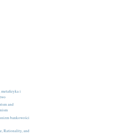
 metafizyka i
stwo
rism and
anism
unizm bankowości
e, Rationality, and