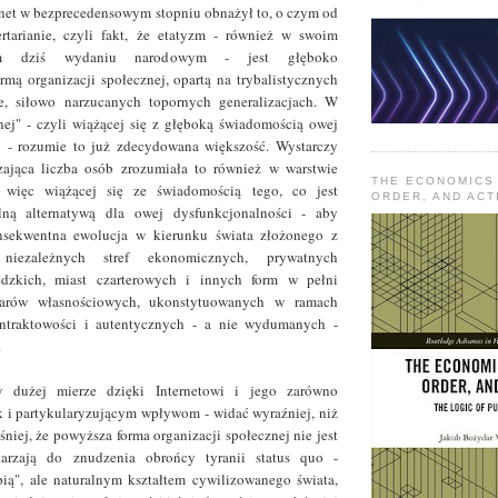
rnet w bezprecedensowym stopniu obnażył to, o czym od
rtarianie, czyli fakt, że etatyzm - również w swoim
szym dziś wydaniu narodowym - jest głęboko
rmą organizacji społecznej, opartą na trybalistycznych
ie, siłowo narzucanych topornych generalizacjach. W
ej" - czyli wiążącej się z głęboką świadomością owej
i - rozumie to już zdecydowana większość. Wystarczy
czająca liczba osób zrozumiała to również w warstwie
THE ECONOMICS
 więc wiążącej się ze świadomością tego, co jest
ORDER, AND ACT
alną alternatywą dla owej dysfunkcjonalności - aby
nsekwentna ewolucja w kierunku świata złożonego z
 niezależnych stref ekonomicznych, prywatnych
edzkich, miast czarterowych i innych form w pełni
arów własnościowych, ukonstytuowanych w ramach
ntraktowości i autentycznych - a nie wydumanych -
.
dużej mierze dzięki Internetowi i jego zarówno
k i partykularyzującym wpływom - widać wyraźniej, niż
niej, że powyższa forma organizacji społecznej nie jest
arzają do znudzenia obrońcy tyranii status quo -
opią", ale naturalnym kształtem cywilizowanego świata,