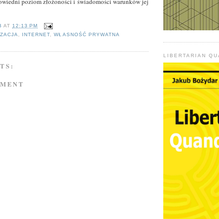
owiedni poziom złożoności i świadomości warunków jej
B
AT
12:13 PM
IZACJA
,
INTERNET
,
WŁASNOŚĆ PRYWATNA
LIBERTARIAN Q
TS:
MMENT