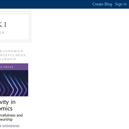
KI
ER.
 ECONOMICS:
URCEFULNESS
EURSHIP