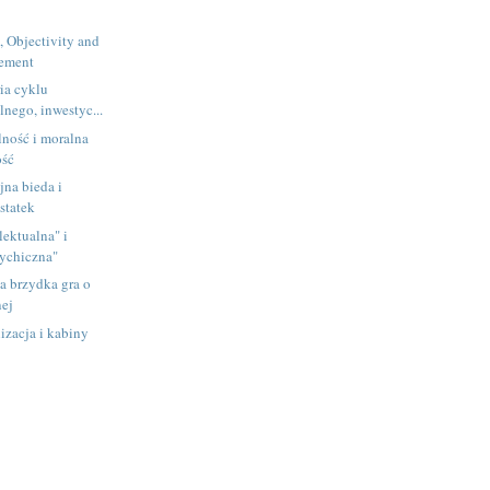
 Objectivity and
nement
ria cyklu
lnego, inwestyc...
lność i moralna
ość
jna bieda i
statek
lektualna" i
ychiczna"
a brzydka gra o
nej
lizacja i kabiny