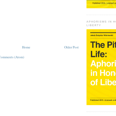
APHORISMS IN 
LIBERTY
Home
Older Post
Comments (Atom)