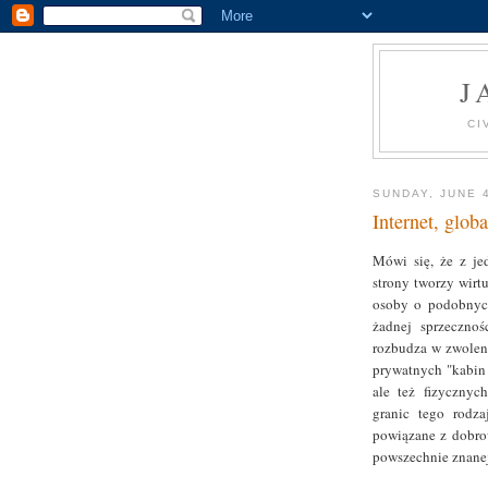
J
CI
SUNDAY, JUNE 
Internet, glob
Mówi się, że z jed
strony tworzy wirt
osoby o podobnych
żadnej sprzecznoś
rozbudza w zwolen
prywatnych "kabin 
ale też fizycznyc
granic tego rodza
powiązane z dobro
powszechnie znane