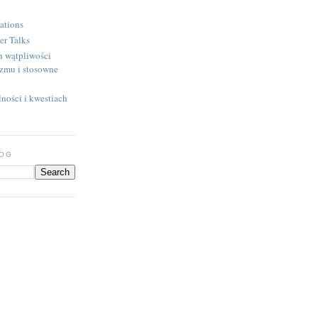
ations
er Talks
h wątpliwości
izmu i stosowne
ności i kwestiach
LOG