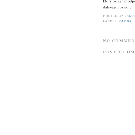
który osiągnął odp
dalszego rozwoju.
POSTED BY
JAKU
LABELS:
GLOBAL
NO COMMEN
POST A CO