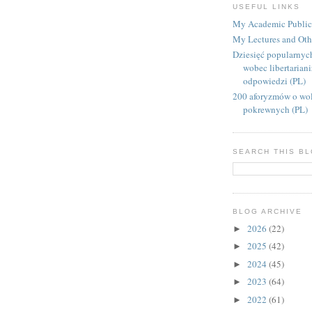
USEFUL LINKS
My Academic Public
My Lectures and Oth
Dziesięć popularnyc
wobec libertarian
odpowiedzi (PL)
200 aforyzmów o wol
pokrewnych (PL)
SEARCH THIS B
BLOG ARCHIVE
2026
(22)
►
2025
(42)
►
2024
(45)
►
2023
(64)
►
2022
(61)
►