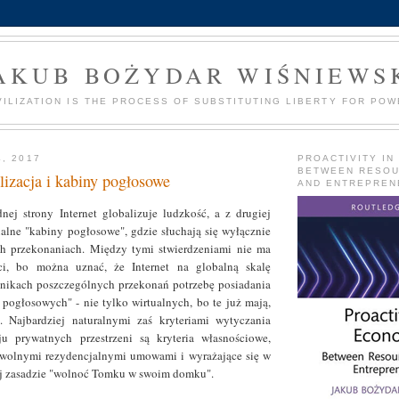
AKUB BOŻYDAR WIŚNIEWS
VILIZATION IS THE PROCESS OF SUBSTITUTING LIBERTY FOR POW
4, 2017
PROACTIVITY IN
BETWEEN RESO
alizacja i kabiny pogłosowe
AND ENTREPREN
nej strony Internet globalizuje ludzkość, a z drugiej
ualne "kabiny pogłosowe", gdzie słuchają się wyłącznie
 przekonaniach. Między tymi stwierdzeniami nie ma
ci, bo można uznać, że Internet na globalną skalę
nikach poszczególnych przekonań potrzebę posiadania
pogłosowych" - nie tylko wirtualnych, bo te już mają,
h. Najbardziej naturalnymi zaś kryteriami wytyczania
ju prywatnych przestrzeni są kryteria własnościowe,
wolnymi rezydencjalnymi umowami i wyrażające się w
j zasadzie "wolnoć Tomku w swoim domku".