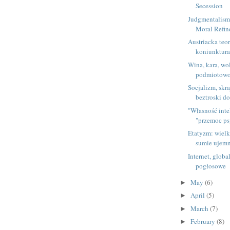
Secession
Judgmentalism,
Moral Refi
Austriacka teo
koniunktura
Wina, kara, wo
podmiotow
Socjalizm, skra
beztroski do
"Własność inte
"przemoc ps
Etatyzm: wielk
sumie ujem
Internet, globa
pogłosowe
May
(6)
►
April
(5)
►
March
(7)
►
February
(8)
►