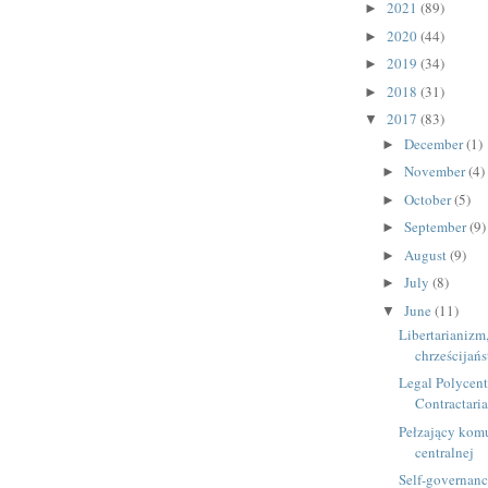
2021
(89)
►
2020
(44)
►
2019
(34)
►
2018
(31)
►
2017
(83)
▼
December
(1)
►
November
(4)
►
October
(5)
►
September
(9)
►
August
(9)
►
July
(8)
►
June
(11)
▼
Libertarianizm,
chrześcijań
Legal Polycent
Contractari
Pełzający kom
centralnej
Self-governanc