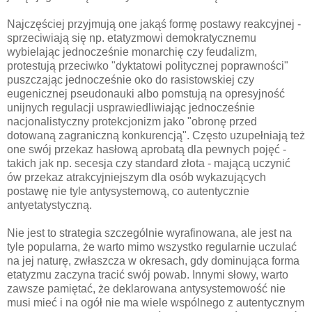
Najczęściej przyjmują one jakąś formę postawy reakcyjnej -
sprzeciwiają się np. etatyzmowi demokratycznemu
wybielając jednocześnie monarchię czy feudalizm,
protestują przeciwko "dyktatowi politycznej poprawności"
puszczając jednocześnie oko do rasistowskiej czy
eugenicznej pseudonauki albo pomstują na opresyjność
unijnych regulacji usprawiedliwiając jednocześnie
nacjonalistyczny protekcjonizm jako "obronę przed
dotowaną zagraniczną konkurencją". Często uzupełniają też
one swój przekaz hasłową aprobatą dla pewnych pojęć -
takich jak np. secesja czy standard złota - mającą uczynić
ów przekaz atrakcyjniejszym dla osób wykazujących
postawę nie tyle antysystemową, co autentycznie
antyetatystyczną.
Nie jest to strategia szczególnie wyrafinowana, ale jest na
tyle popularna, że warto mimo wszystko regularnie uczulać
na jej naturę, zwłaszcza w okresach, gdy dominująca forma
etatyzmu zaczyna tracić swój powab. Innymi słowy, warto
zawsze pamiętać, że deklarowana antysystemowość nie
musi mieć i na ogół nie ma wiele wspólnego z autentycznym