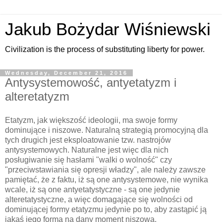
Jakub Bożydar Wiśniewski
Civilization is the process of substituting liberty for power.
Wednesday, December 21, 2016
Antysystemowość, antyetatyzm i
alteretatyzm
Etatyzm, jak większość ideologii, ma swoje formy
dominujące i niszowe. Naturalną strategią promocyjną dla
tych drugich jest eksploatowanie tzw. nastrojów
antysystemowych. Naturalne jest więc dla nich
posługiwanie się hasłami "walki o wolność" czy
"przeciwstawiania się opresji władzy", ale należy zawsze
pamiętać, że z faktu, iż są one antysystemowe, nie wynika
wcale, iż są one antyetatystyczne - są one jedynie
alteretatystyczne, a więc domagające się wolności od
dominującej formy etatyzmu jedynie po to, aby zastąpić ją
jakąś jego formą na dany moment niszową.