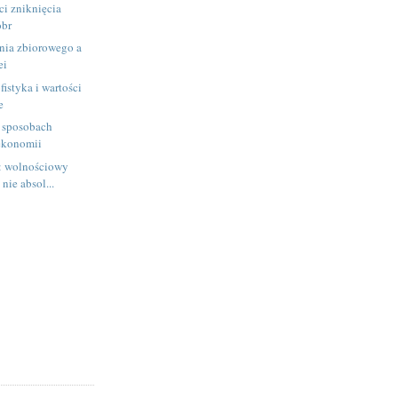
i zniknięcia
óbr
nia zbiorowego a
ei
ofistyka i wartości
e
 sposobach
ekonomii
m: wolnościowy
 nie absol...