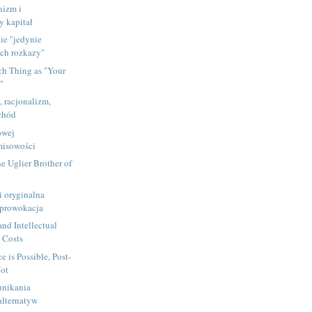
nizm i
y kapitał
ie "jedynie
ch rozkazy"
ch Thing as "Your
"
 racjonalizm,
chód
owej
isowości
he Uglier Brother of
i oryginalna
a prowokacja
and Intellectual
 Costs
e is Possible, Post-
Not
unikania
alternatyw