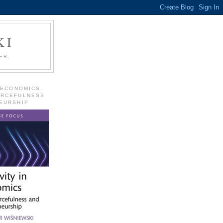
KI
ER.
 ECONOMICS:
URCEFULNESS
EURSHIP