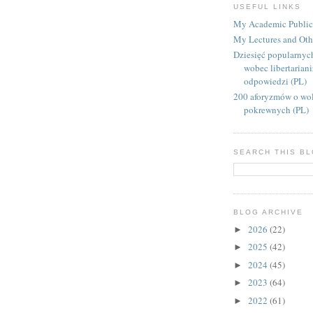
USEFUL LINKS
My Academic Public
My Lectures and Oth
Dziesięć popularnyc
wobec libertarian
odpowiedzi (PL)
200 aforyzmów o wol
pokrewnych (PL)
SEARCH THIS B
BLOG ARCHIVE
2026
(22)
►
2025
(42)
►
2024
(45)
►
2023
(64)
►
2022
(61)
►