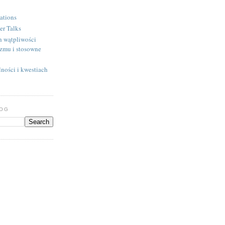
ations
er Talks
h wątpliwości
izmu i stosowne
ności i kwestiach
LOG