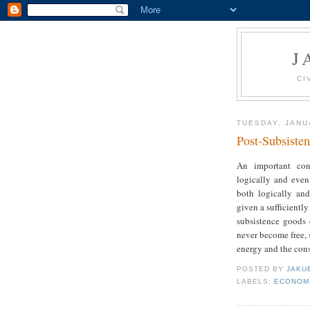
J
CI
TUESDAY, JANU
Post-Subsisten
An important conc
logically and even
both logically and
given a sufficiently
subsistence goods 
never become free, s
energy and the const
POSTED BY
JAKU
LABELS:
ECONOM