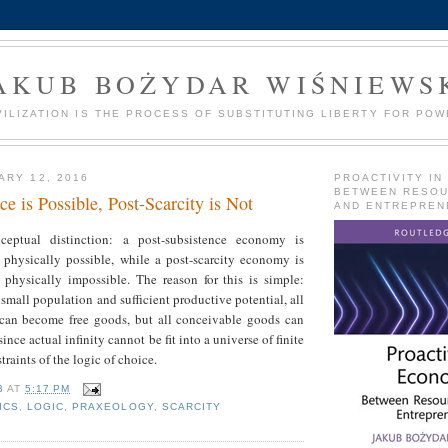
AKUB BOŻYDAR WIŚNIEWS
VILIZATION IS THE PROCESS OF SUBSTITUTING LIBERTY FOR POW
ARY 12, 2016
PROACTIVITY IN
BETWEEN RESO
ce is Possible, Post-Scarcity is Not
AND ENTREPREN
eptual distinction: a post-subsistence economy is
 physically possible, while a post-scarcity economy is
 physically impossible. The reason for this is simple:
 small population and sufficient productive potential, all
can become free goods, but all conceivable goods can
ince actual infinity cannot be fit into a universe of finite
raints of the logic of choice.
B
AT
5:17 PM
ICS
,
LOGIC
,
PRAXEOLOGY
,
SCARCITY