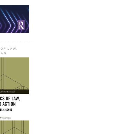
 OF LAW,
ION