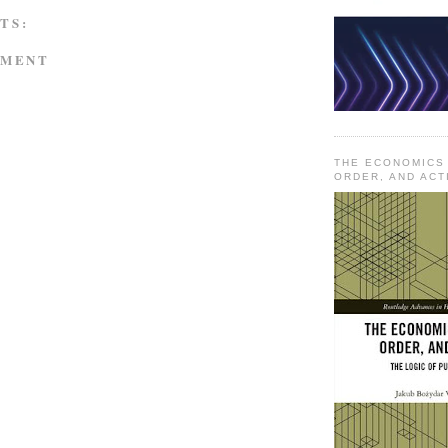
TS:
MMENT
THE ECONOMICS
ORDER, AND ACT