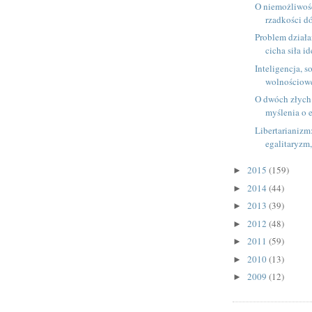
O niemożliwośc
rzadkości d
Problem działa
cicha siła id
Inteligencja, s
wolnościow
O dwóch złych
myślenia o 
Libertarianiz
egalitaryzm,
2015
(159)
►
2014
(44)
►
2013
(39)
►
2012
(48)
►
2011
(59)
►
2010
(13)
►
2009
(12)
►