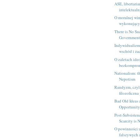
ASE, libertaria
intelektualn
O moralnej win
wykonujący
There is No Su
Government
Indywidualizm,
wschód i za
O zaletach ide
bezkomprom
Nationalism: t
Nepotism
Randyzm, czyl
filozoficzn
Bad Old Ideas 
Opportunity
Post-Subsistenc
Scarcity is 
O powinności 
fałszywych 