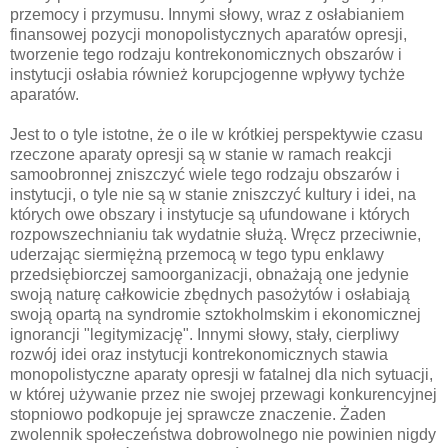
przemocy i przymusu. Innymi słowy, wraz z osłabianiem
finansowej pozycji monopolistycznych aparatów opresji,
tworzenie tego rodzaju kontrekonomicznych obszarów i
instytucji osłabia również korupcjogenne wpływy tychże
aparatów.
Jest to o tyle istotne, że o ile w krótkiej perspektywie czasu
rzeczone aparaty opresji są w stanie w ramach reakcji
samoobronnej zniszczyć wiele tego rodzaju obszarów i
instytucji, o tyle nie są w stanie zniszczyć kultury i idei, na
których owe obszary i instytucje są ufundowane i których
rozpowszechnianiu tak wydatnie służą. Wręcz przeciwnie,
uderzając siermiężną przemocą w tego typu enklawy
przedsiębiorczej samoorganizacji, obnażają one jedynie
swoją naturę całkowicie zbędnych pasożytów i osłabiają
swoją opartą na syndromie sztokholmskim i ekonomicznej
ignorancji "legitymizację". Innymi słowy, stały, cierpliwy
rozwój idei oraz instytucji kontrekonomicznych stawia
monopolistyczne aparaty opresji w fatalnej dla nich sytuacji,
w której używanie przez nie swojej przewagi konkurencyjnej
stopniowo podkopuje jej sprawcze znaczenie. Żaden
zwolennik społeczeństwa dobrowolnego nie powinien nigdy