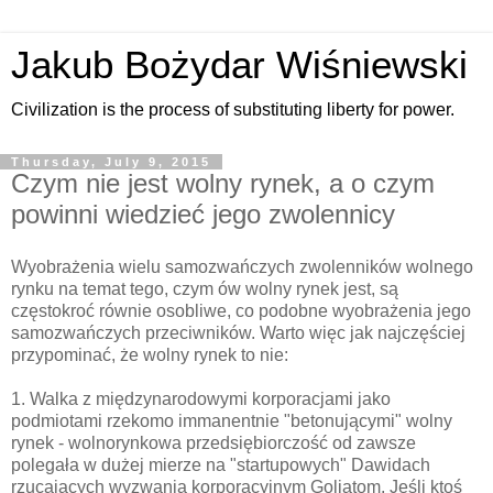
Jakub Bożydar Wiśniewski
Civilization is the process of substituting liberty for power.
Thursday, July 9, 2015
Czym nie jest wolny rynek, a o czym
powinni wiedzieć jego zwolennicy
Wyobrażenia wielu samozwańczych zwolenników wolnego
rynku na temat tego, czym ów wolny rynek jest, są
częstokroć równie osobliwe, co podobne wyobrażenia jego
samozwańczych przeciwników. Warto więc jak najczęściej
przypominać, że wolny rynek to nie:
1. Walka z międzynarodowymi korporacjami jako
podmiotami rzekomo immanentnie "betonującymi" wolny
rynek - wolnorynkowa przedsiębiorczość od zawsze
polegała w dużej mierze na "startupowych" Dawidach
rzucających wyzwania korporacyjnym Goliatom. Jeśli ktoś