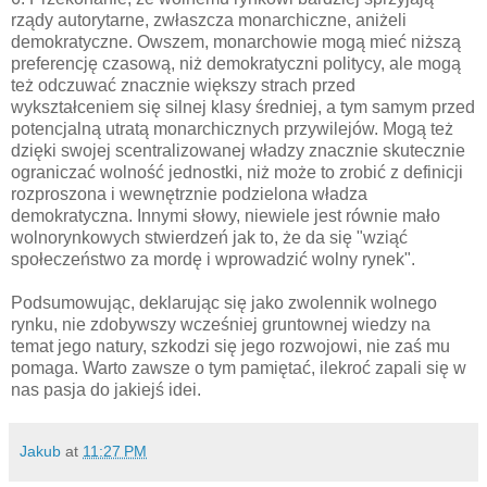
rządy autorytarne, zwłaszcza monarchiczne, aniżeli
demokratyczne. Owszem, monarchowie mogą mieć niższą
preferencję czasową, niż demokratyczni politycy, ale mogą
też odczuwać znacznie większy strach przed
wykształceniem się silnej klasy średniej, a tym samym przed
potencjalną utratą monarchicznych przywilejów. Mogą też
dzięki swojej scentralizowanej władzy znacznie skutecznie
ograniczać wolność jednostki, niż może to zrobić z definicji
rozproszona i wewnętrznie podzielona władza
demokratyczna. Innymi słowy, niewiele jest równie mało
wolnorynkowych stwierdzeń jak to, że da się "wziąć
społeczeństwo za mordę i wprowadzić wolny rynek".
Podsumowując, deklarując się jako zwolennik wolnego
rynku, nie zdobywszy wcześniej gruntownej wiedzy na
temat jego natury, szkodzi się jego rozwojowi, nie zaś mu
pomaga. Warto zawsze o tym pamiętać, ilekroć zapali się w
nas pasja do jakiejś idei.
Jakub
at
11:27 PM