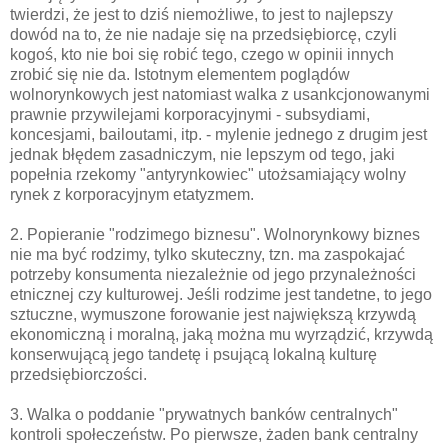
twierdzi, że jest to dziś niemożliwe, to jest to najlepszy
dowód na to, że nie nadaje się na przedsiębiorcę, czyli
kogoś, kto nie boi się robić tego, czego w opinii innych
zrobić się nie da. Istotnym elementem poglądów
wolnorynkowych jest natomiast walka z usankcjonowanymi
prawnie przywilejami korporacyjnymi - subsydiami,
koncesjami, bailoutami, itp. - mylenie jednego z drugim jest
jednak błędem zasadniczym, nie lepszym od tego, jaki
popełnia rzekomy "antyrynkowiec" utożsamiający wolny
rynek z korporacyjnym etatyzmem.
2. Popieranie "rodzimego biznesu". Wolnorynkowy biznes
nie ma być rodzimy, tylko skuteczny, tzn. ma zaspokajać
potrzeby konsumenta niezależnie od jego przynależności
etnicznej czy kulturowej. Jeśli rodzime jest tandetne, to jego
sztuczne, wymuszone forowanie jest największą krzywdą
ekonomiczną i moralną, jaką można mu wyrządzić, krzywdą
konserwującą jego tandetę i psującą lokalną kulturę
przedsiębiorczości.
3. Walka o poddanie "prywatnych banków centralnych"
kontroli społeczeństw. Po pierwsze, żaden bank centralny