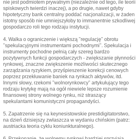
nie jest podmiotem prywatnym (niezależnie od tego, ile teorii
spiskowych twierdzi inaczej), a po drugie, nawet gdyby
hipotetyczny bank centralny poddać nacjonalizacji, w żaden
istotny sposób nie umniejszyłoby to immanentnie szkodliwej
gospodarczo roli tego rodzaju instytucji.
4. Walka o ograniczenie i większą "regulację" obrotu
"spekulacyjnymi instrumentami pochodnymi". Spekulacja i
instrumenty pochodne pełnią cały szereg bardzo
pozytywnych funkcji gospodarczych - zwiększanie płynności
rynkowej, znaczne zwiększenie możliwości skutecznego
zarządzania ryzykiem, przyśpieszenie korekcji cenowych
poprzez przekłuwanie baniek na rynkach aktywów, itd.
Innymi słowy, rzekomi "wolnorynkowcy" artykułujący tego
rodzaju krytykę mają na ogół niewiele lepsze rozumienie
finansowej strony wolnego rynku, niż straszący
spekulantami komunistyczni propagandyści.
5. Zapatrzenie się na keynesistowskie prestidigitatorstwo,
na dzień dzisiejszy zwłaszcza w wydaniu chińskim (patrz:
austriacka teoria cyklu koniunkturalnego).
6. Przekonanie, że wolnemu rynkowi bardziej sprzyjają