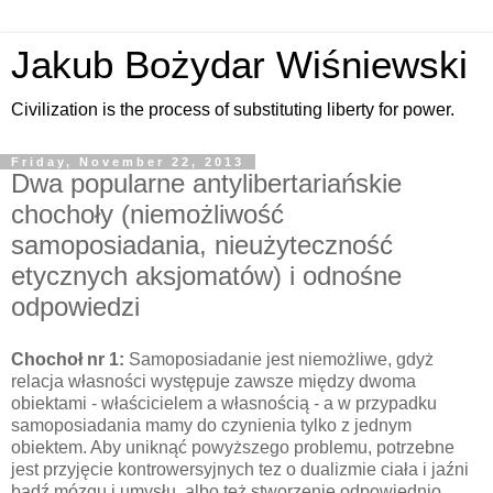
Jakub Bożydar Wiśniewski
Civilization is the process of substituting liberty for power.
Friday, November 22, 2013
Dwa popularne antylibertariańskie
chochoły (niemożliwość
samoposiadania, nieużyteczność
etycznych aksjomatów) i odnośne
odpowiedzi
Chochoł nr 1:
Samoposiadanie jest niemożliwe, gdyż
relacja własności występuje zawsze między dwoma
obiektami - właścicielem a własnością - a w przypadku
samoposiadania mamy do czynienia tylko z jednym
obiektem. Aby uniknąć powyższego problemu, potrzebne
jest przyjęcie kontrowersyjnych tez o dualizmie ciała i jaźni
bądź mózgu i umysłu, albo też stworzenie odpowiednio