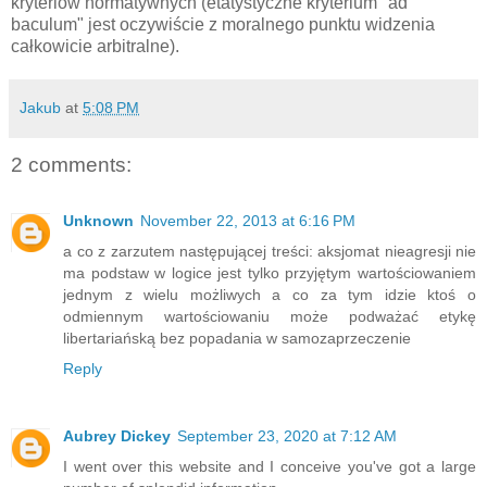
kryteriów normatywnych (etatystyczne kryterium "ad
baculum" jest oczywiście z moralnego punktu widzenia
całkowicie arbitralne).
Jakub
at
5:08 PM
2 comments:
Unknown
November 22, 2013 at 6:16 PM
a co z zarzutem następującej treści: aksjomat nieagresji nie
ma podstaw w logice jest tylko przyjętym wartościowaniem
jednym z wielu możliwych a co za tym idzie ktoś o
odmiennym wartościowaniu może podważać etykę
libertariańską bez popadania w samozaprzeczenie
Reply
Aubrey Dickey
September 23, 2020 at 7:12 AM
I went over this website and I conceive you've got a large