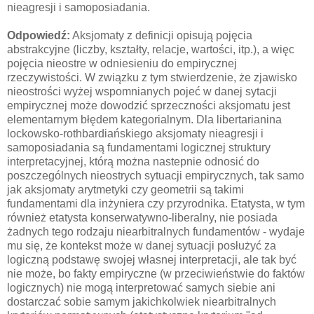
nieagresji i samoposiadania.
Odpowiedź:
Aksjomaty z definicji opisują pojęcia
abstrakcyjne (liczby, kształty, relacje, wartości, itp.), a więc
pojęcia nieostre w odniesieniu do empirycznej
rzeczywistości. W związku z tym stwierdzenie, że zjawisko
nieostrości wyżej wspomnianych pojeć w danej sytacji
empirycznej może dowodzić sprzeczności aksjomatu jest
elementarnym błędem kategorialnym. Dla libertarianina
lockowsko-rothbardiańskiego aksjomaty nieagresji i
samoposiadania są fundamentami logicznej struktury
interpretacyjnej, którą można nastepnie odnosić do
poszczególnych nieostrych sytuacji empirycznych, tak samo
jak aksjomaty arytmetyki czy geometrii są takimi
fundamentami dla inżyniera czy przyrodnika. Etatysta, w tym
również etatysta konserwatywno-liberalny, nie posiada
żadnych tego rodzaju niearbitralnych fundamentów - wydaje
mu się, że kontekst może w danej sytuacji posłużyć za
logiczną podstawę swojej własnej interpretacji, ale tak być
nie może, bo fakty empiryczne (w przeciwieństwie do faktów
logicznych) nie mogą interpretować samych siebie ani
dostarczać sobie samym jakichkolwiek niearbitralnych