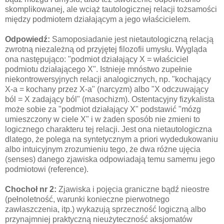
skomplikowanej, ale wciąż tautologicznej relacji tożsamości
między podmiotem działającym a jego właścicielem.
Odpowiedź:
Samoposiadanie jest nietautologiczną relacją
zwrotną niezależną od przyjętej filozofii umysłu. Wygląda
ona następująco: "podmiot działający X = właściciel
podmiotu działającego X". Istnieje mnóstwo zupełnie
niekontrowersyjnych relacji analogicznych, np. "kochający
X-a = kochany przez X-a" (narcyzm) albo "X odczuwający
ból = X zadający ból" (masochizm). Ostentacyjny fizykalista
może sobie za "podmiot działający X" podstawić "mózg
umieszczony w ciele X" i w żaden sposób nie zmieni to
logicznego charakteru tej relacji. Jest ona nietautologiczna
dlatego, że polega na syntetycznym a priori wydedukowaniu
albo intuicyjnym zrozumieniu tego, że dwa różne ujęcia
(senses) danego zjawiska odpowiadają temu samemu jego
podmiotowi (reference).
Chochoł nr 2:
Zjawiska i pojęcia graniczne bądź nieostre
(pełnoletność, warunki konieczne pierwotnego
zawłaszczenia, itp.) wykazują sprzeczność logiczną albo
przynajmniej praktyczną nieużyteczność aksjomatów