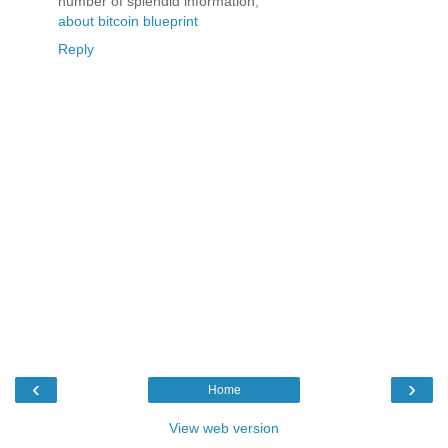
number of splendid information,
about bitcoin blueprint
Reply
‹
›
Home
View web version