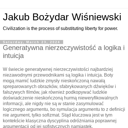
Jakub Bożydar Wiśniewski
Civilization is the process of substituting liberty for power.
Saturday, March 23, 2024
Generatywna nierzeczywistość a logika i
intuicja
W świecie generatywnej nierzeczywistości najbardziej
niezawodnymi przewodnikami są logika i intuicja. Boty
mogą mamić ludzkie zmysły nieskończoną nawałą
spreparowanych obrazków, sfabrykowanych dźwięków i
fałszywych filmów, jak również podkopywać ludzkie
doświadczenie nieskończoną hurmą nieweryfikowalnych
informacji, ale nigdy nie są w stanie zasymulować
logicznego argumentu, bo symulacja argumentu to z definicji
nie argument, tylko sofizmat. Stąd kluczowa jest w tym
kontekście klasyczna dyscyplina odróżniania poprawnej
argumentacji od jej sofistycznych namiastek.