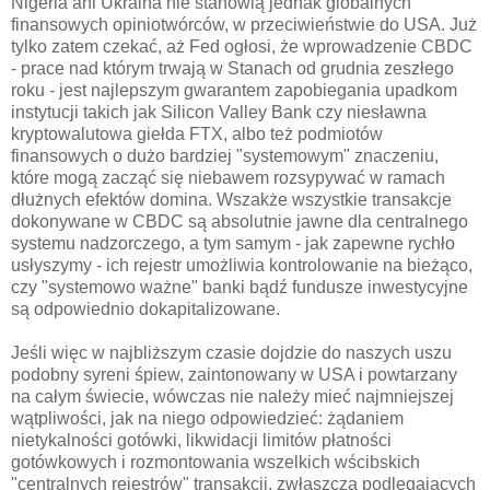
Nigeria ani Ukraina nie stanowią jednak globalnych
finansowych opiniotwórców, w przeciwieństwie do USA. Już
tylko zatem czekać, aż Fed ogłosi, że wprowadzenie CBDC
- prace nad którym trwają w Stanach od grudnia zeszłego
roku - jest najlepszym gwarantem zapobiegania upadkom
instytucji takich jak Silicon Valley Bank czy niesławna
kryptowalutowa giełda FTX, albo też podmiotów
finansowych o dużo bardziej "systemowym" znaczeniu,
które mogą zacząć się niebawem rozsypywać w ramach
dłużnych efektów domina. Wszakże wszystkie transakcje
dokonywane w CBDC są absolutnie jawne dla centralnego
systemu nadzorczego, a tym samym - jak zapewne rychło
usłyszymy - ich rejestr umożliwia kontrolowanie na bieżąco,
czy "systemowo ważne" banki bądź fundusze inwestycyjne
są odpowiednio dokapitalizowane.
Jeśli więc w najbliższym czasie dojdzie do naszych uszu
podobny syreni śpiew, zaintonowany w USA i powtarzany
na całym świecie, wówczas nie należy mieć najmniejszej
wątpliwości, jak na niego odpowiedzieć: żądaniem
nietykalności gotówki, likwidacji limitów płatności
gotówkowych i rozmontowania wszelkich wścibskich
"centralnych rejestrów" transakcji, zwłaszcza podlegających