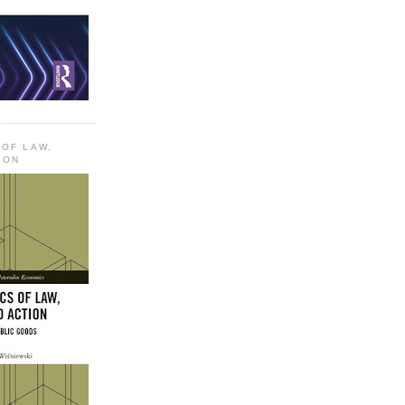
 OF LAW,
ION