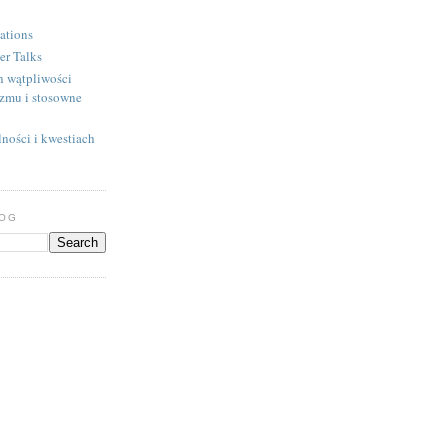
ations
er Talks
h wątpliwości
izmu i stosowne
ności i kwestiach
LOG