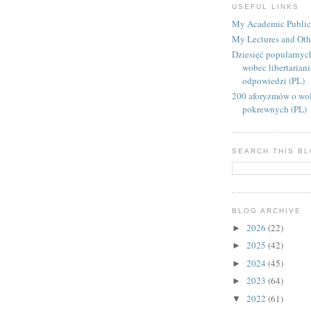
USEFUL LINKS
My Academic Public
My Lectures and Oth
Dziesięć popularnyc
wobec libertarian
odpowiedzi (PL)
200 aforyzmów o wol
pokrewnych (PL)
SEARCH THIS B
BLOG ARCHIVE
2026
(22)
►
2025
(42)
►
2024
(45)
►
2023
(64)
►
2022
(61)
▼