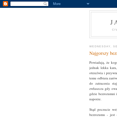
J
CI
WEDNESDAY, SE
Najgorszy bez
Powiadają, że kog
jednak lekka kara
otrzeźwia i przywr
temu odbiera zarów
do zatracenia sta
zwłaszcza gdy owa
gdzie bezrozumni 
naporze.
Stąd poczucie ws
bezrozumu - jest