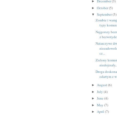
December
(3)
►
October
(5)
►
September
(5)
▼
Zombie i wampi
typy komun
Najgorszy bezr
z bezwstyd
Natarczywe drw
niezadowolo
cz...
Zielony komun
niedojrzały,
Droga doskonał
odartym z w
August
(6)
►
July
(4)
►
June
(4)
►
May
(7)
►
April
(7)
►