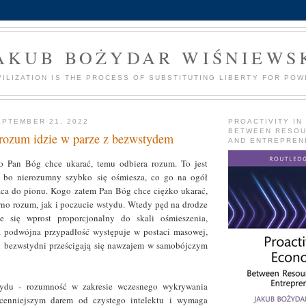
AKUB BOŻYDAR WIŚNIEWS
VILIZATION IS THE PROCESS OF SUBSTITUTING LIBERTY FOR POW
PTEMBER 21, 2022
PROACTIVITY IN
BETWEEN RESO
rozum idzie w parze z bezwstydem
AND ENTREPREN
o Pan Bóg chce ukarać, temu odbiera rozum. To jest
, bo nierozumny szybko się ośmiesza, co go na ogół
aca do pionu. Kogo zatem Pan Bóg chce ciężko ukarać,
no rozum, jak i poczucie wstydu. Wtedy pęd na drodze
je się wprost proporcjonalny do skali ośmieszenia,
 podwójna przypadłość występuje w postaci masowej,
i bezwstydni prześcigają się nawzajem w samobójczym
tydu - rozumność w zakresie wczesnego wykrywania
 cenniejszym darem od czystego intelektu i wymaga