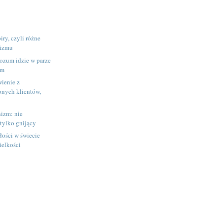
ry, czyli różne
izmu
ozum idzie w parze
em
ienie z
nych klientów,
izm: nie
 tylko gnijący
ości w świecie
ielkości