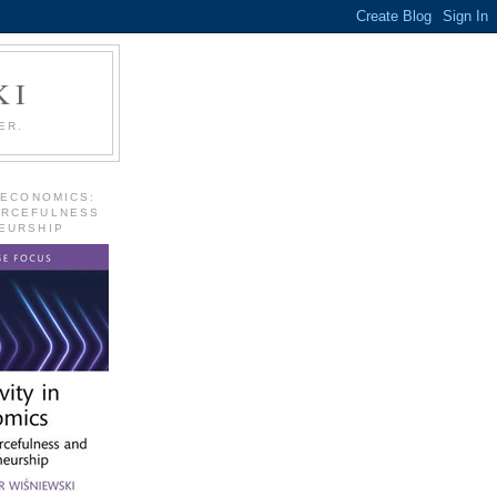
KI
ER.
 ECONOMICS:
URCEFULNESS
EURSHIP