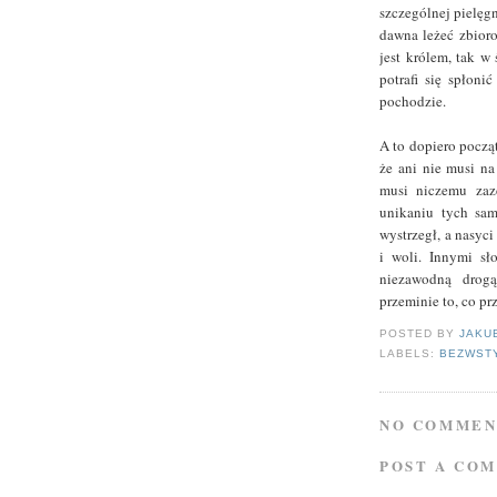
szczególnej pielęgn
dawna leżeć zbior
jest królem, tak w
potrafi się spłoni
pochodzie.
A to dopiero począt
że ani nie musi na
musi niczemu zazd
unikaniu tych sam
wystrzegł, a nasyci
i woli. Innymi sł
niezawodną drogą
przeminie to, co pr
POSTED BY
JAKU
LABELS:
BEZWST
NO COMMEN
POST A CO