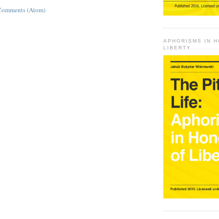
Comments (Atom)
APHORISMS IN 
LIBERTY