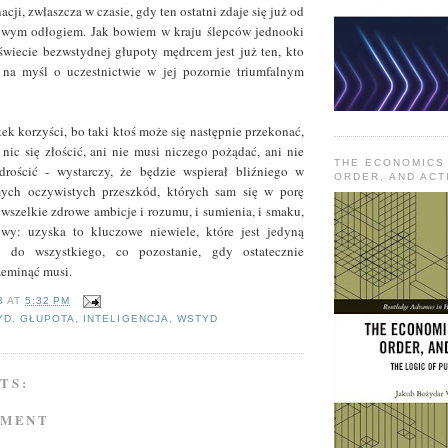
acji, zwłaszcza w czasie, gdy ten ostatni zdaje się już od
owym odłogiem. Jak bowiem w kraju ślepców jednooki
 świecie bezwstydnej głupoty mędrcem jest już ten, kto
ć na myśl o uczestnictwie w jej pozornie triumfalnym
ek korzyści, bo taki ktoś może się następnie przekonać,
 nic się złościć, ani nie musi niczego pożądać, ani nie
THE ECONOMICS
rościć - wystarczy, że będzie wspierał bliźniego w
ORDER, AND ACT
ych oczywistych przeszkód, których sam się w porę
 wszelkie zdrowe ambicje i rozumu, i sumienia, i smaku,
owy: uzyska to kluczowe niewiele, które jest jedyną
 do wszystkiego, co pozostanie, gdy ostatecznie
zeminąć musi.
B
AT
5:32 PM
YD
,
GŁUPOTA
,
INTELIGENCJA
,
WSTYD
TS:
MMENT