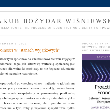
AKUB BOŻYDAR WIŚNIEWS
VILIZATION IS THE PROCESS OF SUBSTITUTING LIBERTY FOR POW
TEMBER 2, 2021
PROACTIVITY IN
BETWEEN RESO
olności w "stanach wyjątkowych"
AND ENTREPREN
kutecznych sposobów na zneutralizowanie wzrastającej w
adomości tego, jak kluczową wartością społeczną jest
nek dla wolności osobistej, to nie fizyczne stłumienie
le jej mentalne rozbrojenie.
 wprowadzić powszechny chaos - najlepiej o globalnym
nie związany z owym chaosem przewlekły, bezterminowy
, koniecznie uzupełniony o permanentną panikarską
globalnego społeczeństwa zacznie się naturalnie szybko
o takiemu stanowi rzeczowi, ale z punktu widzenia
zecz nie w tym, żeby ją fizycznie spacyfikować, tylko