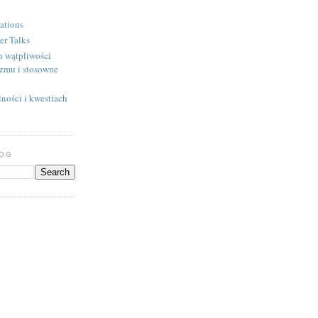
ations
er Talks
h wątpliwości
izmu i stosowne
ności i kwestiach
LOG