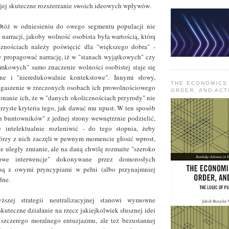
jej skuteczne rozszerzanie swoich ideowych wpływów.
Otóż w odniesieniu do owego segmentu populacji nie
narracji, jakoby wolność osobista była wartością, którą
nościach należy poświęcić dla "większego dobra" -
y propagować narrację, iż w "stanach wyjątkowych" czy
mkowych" samo znaczenie wolności osobistej staje się
jne i "nieredukowalnie kontekstowe". Innymi słowy,
THE ECONOMICS
zagaszenie w rzeczonych osobach ich prowolnościowego
ORDER, AND ACT
konanie ich, że w "danych okolicznościach przyrody" nie
jrzyste kryteria tego, jak dawać mu upust. W ten sposób
 buntowników" z jednej strony wewnętrznie podzielić,
y intelektualnie rozleniwić - do tego stopnia, żeby
órzy z nich zaczęli w pewnym momencie głosić wprost,
ie uległy zmianie, ale na daną chwilę rozmaite "szeroko
sowe interwencje" dokonywane przez domorosłych
są z owymi pryncypiami w pełni (albo przynajmniej
dne.
szej strategii neutralizacyjnej stanowi wymowne
kuteczne działanie na rzecz jakiejkolwiek słusznej idei
szczerego moralnego entuzjazmu, ale też bezustannej