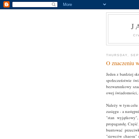
J
CI
THURSDAY, SEP
O znaczeniu w
Jeden z bardziej s
społeczeństwie świ
bezwarunkowy szacu
owej świadomości, a
Należy w tym celu
zasięgu - a następ
"stan wyjątkowy"
propagandę. Część 
buntować przeciwk
"siewców chaosu" r