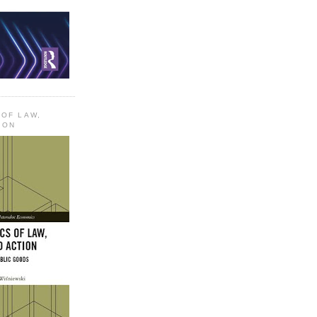
 OF LAW,
ION