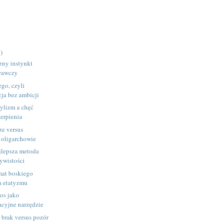
)
zny instynkt
wawczy
ego, czyli
cja bez ambicji
ylizm a chęć
ierpienia
ze versus
i oligarchowie
jlepsza metoda
zywistości
mat boskiego
a etatyzmu
os jako
acyjne narzędzie
brak versus pozór