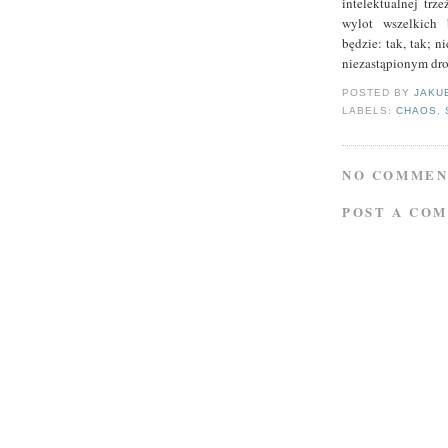
intelektualnej trz
wylot wszelkich 
będzie: tak, tak; n
niezastąpionym dr
POSTED BY
JAKU
LABELS:
CHAOS
,
NO COMMEN
POST A CO