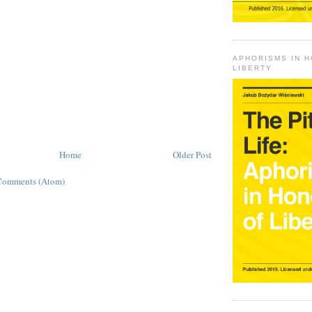
APHORISMS IN 
LIBERTY
Home
Older Post
Comments (Atom)