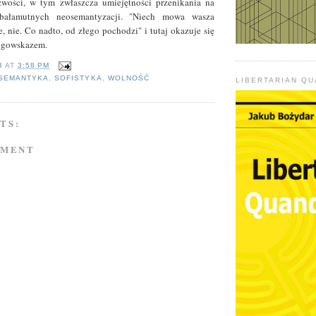
eźwości, w tym zwłaszcza umiejętności przenikania na
bałamutnych neosemantyzacji. "Niech mowa wasza
ie, nie. Co nadto, od złego pochodzi" i tutaj okazuje się
ogowskazem.
B
AT
3:58 PM
SEMANTYKA
,
SOFISTYKA
,
WOLNOŚĆ
LIBERTARIAN Q
TS:
MMENT