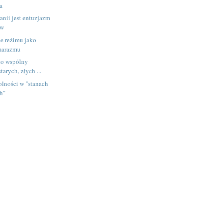
a
anii jest entuzjazm
ów
e reżimu jako
marazmu
ko wspólny
arych, złych ...
lności w "stanach
h"