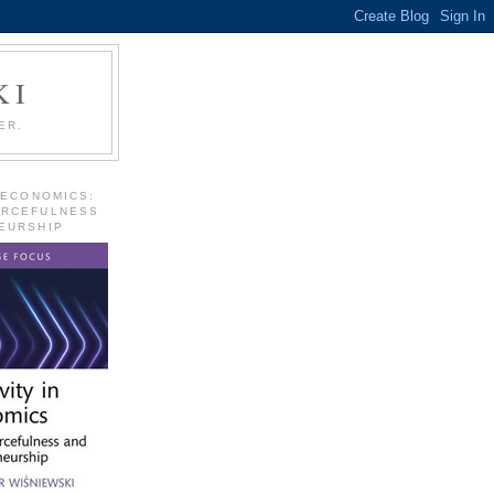
KI
ER.
 ECONOMICS:
URCEFULNESS
EURSHIP