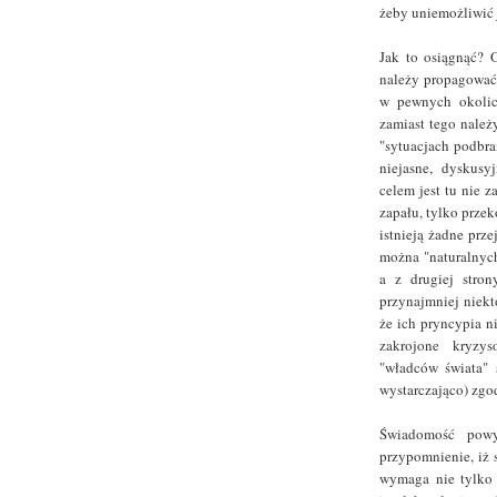
żeby uniemożliwić 
Jak to osiągnąć? 
należy propagować 
w pewnych okolicz
zamiast tego należ
"sytuacjach podbra
niejasne, dyskusy
celem jest tu nie 
zapału, tylko prze
istnieją żadne prze
można "naturalnych
a z drugiej stron
przynajmniej niekt
że ich pryncypia n
zakrojone kryzy
"władców świata" 
wystarczająco) zgo
Świadomość powyż
przypomnienie, iż s
wymaga nie tylko 