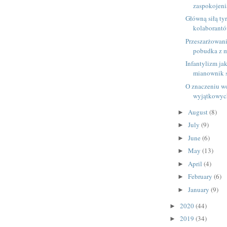
zaspokojeni
Główną siłą tyr
kolaborant
Przeszarżowani
pobudka z 
Infantylizm ja
mianownik st
O znaczeniu wo
wyjątkowyc
August
(8)
►
July
(9)
►
June
(6)
►
May
(13)
►
April
(4)
►
February
(6)
►
January
(9)
►
2020
(44)
►
2019
(34)
►