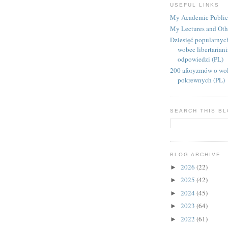
USEFUL LINKS
My Academic Public
My Lectures and Oth
Dziesięć popularnyc
wobec libertarian
odpowiedzi (PL)
200 aforyzmów o wol
pokrewnych (PL)
SEARCH THIS B
BLOG ARCHIVE
2026
(22)
►
2025
(42)
►
2024
(45)
►
2023
(64)
►
2022
(61)
►