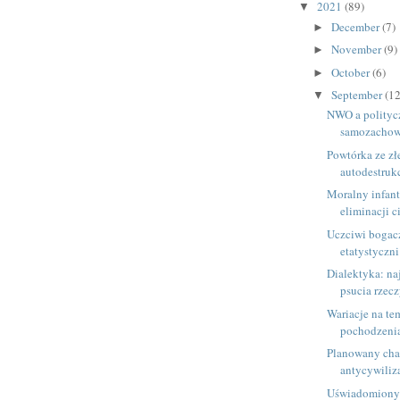
2021
(89)
▼
December
(7)
►
November
(9)
►
October
(6)
►
September
(12
▼
NWO a polityc
samozacho
Powtórka ze zł
autodestruk
Moralny infant
eliminacji c
Uczciwi bogac
etatystyczn
Dialektyka: na
psucia rzec
Wariacje na te
pochodzeni
Planowany cha
antycywiliz
Uświadomiony 