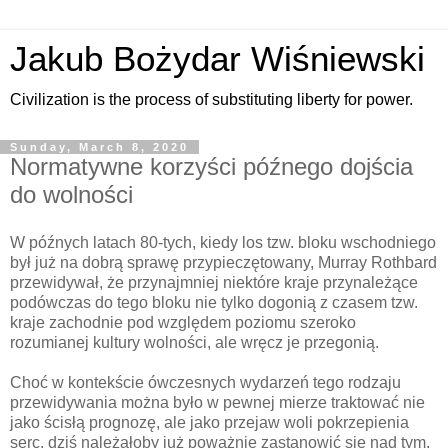
Jakub Bożydar Wiśniewski
Civilization is the process of substituting liberty for power.
Sunday, March 8, 2020
Normatywne korzyści późnego dojścia
do wolności
W późnych latach 80-tych, kiedy los tzw. bloku wschodniego
był już na dobrą sprawę przypieczętowany, Murray Rothbard
przewidywał, że przynajmniej niektóre kraje przynależące
podówczas do tego bloku nie tylko dogonią z czasem tzw.
kraje zachodnie pod względem poziomu szeroko
rozumianej kultury wolności, ale wręcz je przegonią.
Choć w kontekście ówczesnych wydarzeń tego rodzaju
przewidywania można było w pewnej mierze traktować nie
jako ścisłą prognozę, ale jako przejaw woli pokrzepienia
serc, dziś należałoby już poważnie zastanowić się nad tym,