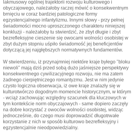
lakmusowy ogólnej trajektorii rozwoju kulturowego i
obyczajowego, należałoby raczej mówić o konsekwentnym
brnięciu w coraz bardziej patologiczne formy
egzystencjalnego infantylizmu. Innymi słowy - przy pełnej
świadomości mocno uproszczonego charakteru niniejszej
konkluzji - należałoby tu stwierdzić, że zbyt długie i zbyt
bezrefleksyjne cieszenie się owocami wolności osobistej w
zbyt dużym stopniu uśpiło świadomość jej beneficjentów
dotyczącą jej najgłębszych normatywnych fundamentów.
W stwierdzeniu, iż przynajmniej niektóre kraje byłego "bloku
niewoli" mają dziś przed sobą dużo jaśniejsze perspektywy
konsekwentnego cywilizacyjnego rozwoju, nie ma zatem
żadnego cierpiętniczego romantyzmu. Jest w nim jedynie
czysto logiczna obserwacja, iż owe kraje znalazły się w
kulturotwórczo dogodnym momencie historycznym, w którym
- wciąż zachowując względny szacunek dla kluczowych w
tym kontekście norm obyczajowych - same dopiero zaczęły
na dobre korzystać z owoców wolności osobistej, widząc
jednocześnie, do czego musi doprowadzić długotrwałe
korzystanie z nich w sposób kulturowo bezrefleksyjny i
egzystencjalnie nieodpowiedzialny.