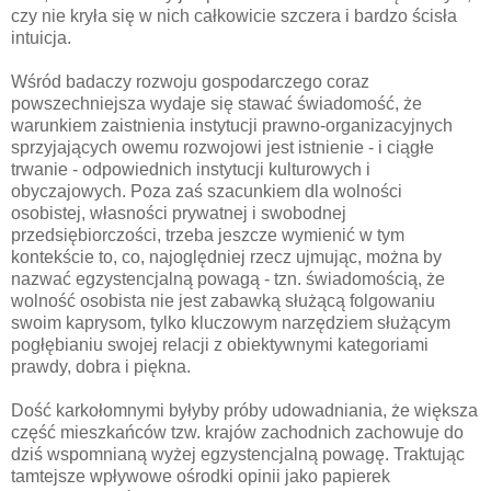
czy nie kryła się w nich całkowicie szczera i bardzo ścisła
intuicja.
Wśród badaczy rozwoju gospodarczego coraz
powszechniejsza wydaje się stawać świadomość, że
warunkiem zaistnienia instytucji prawno-organizacyjnych
sprzyjających owemu rozwojowi jest istnienie - i ciągłe
trwanie - odpowiednich instytucji kulturowych i
obyczajowych. Poza zaś szacunkiem dla wolności
osobistej, własności prywatnej i swobodnej
przedsiębiorczości, trzeba jeszcze wymienić w tym
kontekście to, co, najoględniej rzecz ujmując, można by
nazwać egzystencjalną powagą - tzn. świadomością, że
wolność osobista nie jest zabawką służącą folgowaniu
swoim kaprysom, tylko kluczowym narzędziem służącym
pogłębianiu swojej relacji z obiektywnymi kategoriami
prawdy, dobra i piękna.
Dość karkołomnymi byłyby próby udowadniania, że większa
część mieszkańców tzw. krajów zachodnich zachowuje do
dziś wspomnianą wyżej egzystencjalną powagę. Traktując
tamtejsze wpływowe ośrodki opinii jako papierek